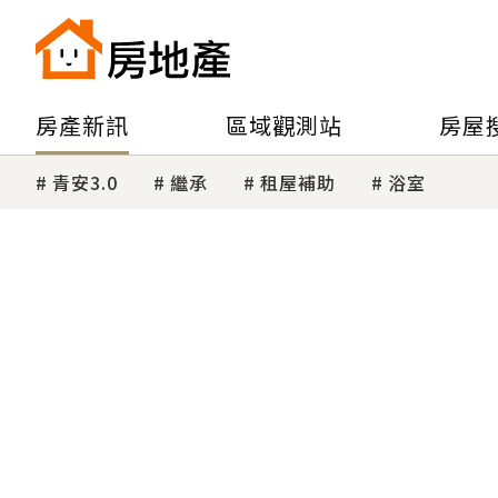
房產新訊
區域觀測站
房屋
青安3.0
繼承
租屋補助
浴室