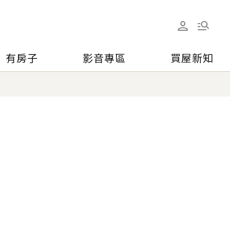
有房子
影音專區
買屋新知