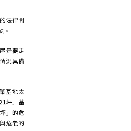
的法律問
缺。
屋是要走
情況具備
築基地太
21坪」基
7坪」的危
與危老的