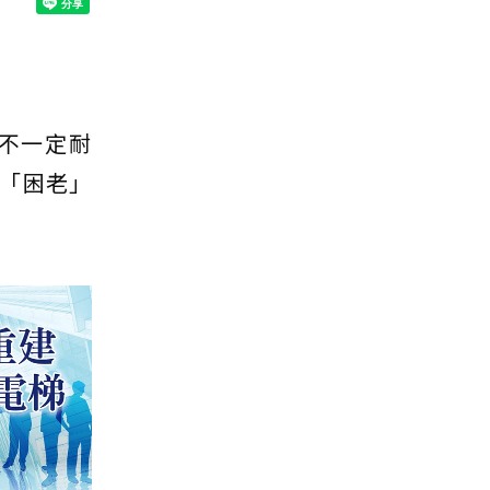
不一定耐
「困老」