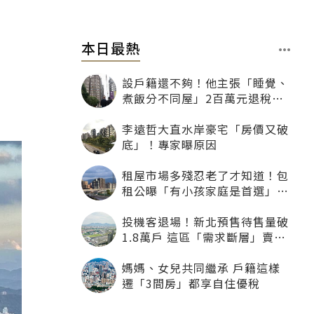
本日最熱
設戶籍還不夠！他主張「睡覺、
煮飯分不同屋」2百萬元退稅照
樣沒了
李遠哲大直水岸豪宅「房價又破
底」！專家曝原因
租屋市場多殘忍老了才知道！包
租公曝「有小孩家庭是首選」：
寧可不租老人也別自找麻煩
投機客退場！新北預售待售量破
1.8萬戶 這區「需求斷層」賣壓
最大
媽媽、女兒共同繼承 戶籍這樣
遷「3間房」都享自住優稅