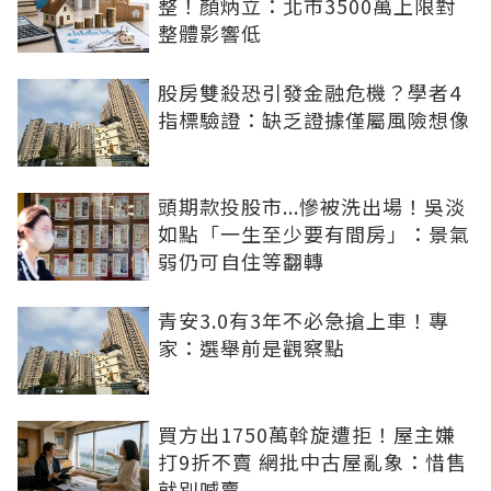
整！顏炳立：北市3500萬上限對
整體影響低
股房雙殺恐引發金融危機？學者4
指標驗證：缺乏證據僅屬風險想像
頭期款投股市...慘被洗出場！吳淡
如點「一生至少要有間房」：景氣
弱仍可自住等翻轉
青安3.0有3年不必急搶上車！專
家：選舉前是觀察點
買方出1750萬斡旋遭拒！屋主嫌
打9折不賣 網批中古屋亂象：惜售
就別喊賣