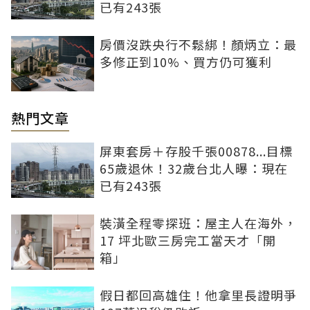
已有243張
房價沒跌央行不鬆綁！顏炳立：最
多修正到10%、買方仍可獲利
熱門文章
屏東套房＋存股千張00878...目標
65歲退休！32歲台北人曝：現在
已有243張
裝潢全程零探班：屋主人在海外，
17 坪北歐三房完工當天才「開
箱」
假日都回高雄住！他拿里長證明爭