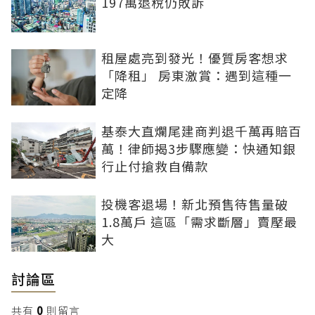
197萬退稅仍敗訴
租屋處亮到發光！優質房客想求
「降租」 房東激賞：遇到這種一
定降
基泰大直爛尾建商判退千萬再賠百
萬！律師揭3步驟應變：快通知銀
行止付搶救自備款
投機客退場！新北預售待售量破
1.8萬戶 這區「需求斷層」賣壓最
大
討論區
共有
0
則留言