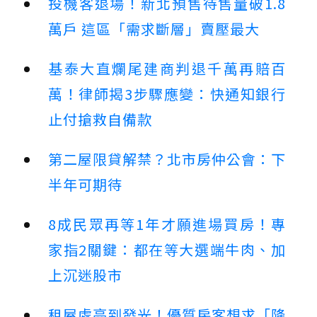
投機客退場！新北預售待售量破1.8
萬戶 這區「需求斷層」賣壓最大
基泰大直爛尾建商判退千萬再賠百
萬！律師揭3步驟應變：快通知銀行
止付搶救自備款
第二屋限貸解禁？北市房仲公會：下
半年可期待
8成民眾再等1年才願進場買房！專
家指2關鍵：都在等大選端牛肉、加
上沉迷股市
租屋處亮到發光！優質房客想求「降