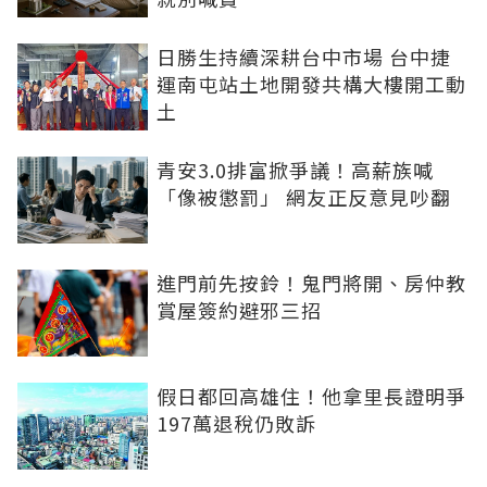
日勝生持續深耕台中市場 台中捷
運南屯站土地開發共構大樓開工動
土
青安3.0排富掀爭議！高薪族喊
「像被懲罰」 網友正反意見吵翻
進門前先按鈴！鬼門將開、房仲教
賞屋簽約避邪三招
假日都回高雄住！他拿里長證明爭
197萬退稅仍敗訴