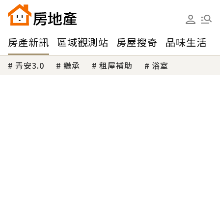
房產新訊
區域觀測站
房屋搜奇
品味生活
青安3.0
繼承
租屋補助
浴室