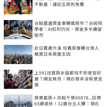
不動產：謹記五原則免驚
台股震盪資金會轉進房市？台經院
學者：AI紅利仍在、資金多半續留
股市
赴日置產升溫 信義房屋曝台灣人
瘋買日本房產主因
上591找買房永遠都找不到便宜好
屋？網友無奈：現在根本沒有便宜
房
屏東套房＋存股千張00878...目標
65歲退休！32歲台北人曝：現在