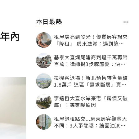
本日最熱
2年內
租屋處亮到發光！優質房客想求
「降租」 房東激賞：遇到這種
一定降
基泰大直爛尾建商判退千萬再賠
百萬！律師揭3步驟應變：快通
知銀行止付搶救自備款
投機客退場！新北預售待售量破
1.8萬戶 這區「需求斷層」賣壓
最大
李遠哲大直水岸豪宅「房價又破
底」！專家曝原因
租屋退租點交...房東房客觀念大
不同！3大爭端曝：牆面油漆、
沙發賠償最常鬧翻