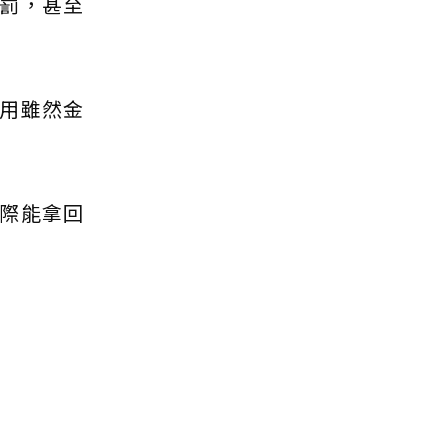
罰，甚至
用雖然金
際能拿回