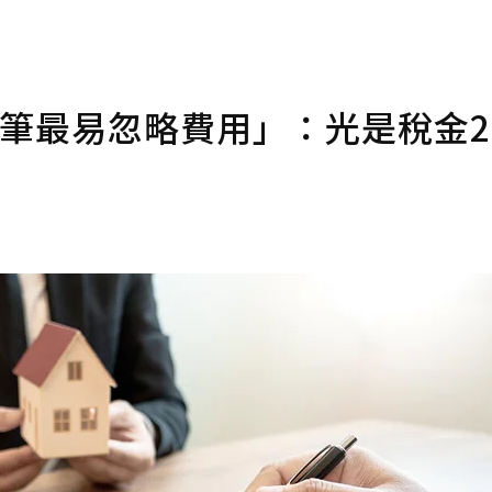
9筆最易忽略費用」：光是稅金