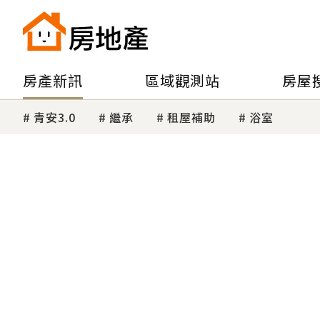
房產新訊
區域觀測站
房屋
青安3.0
繼承
租屋補助
浴室