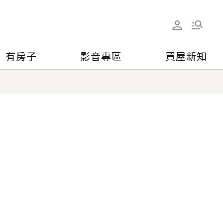
有房子
影音專區
買屋新知