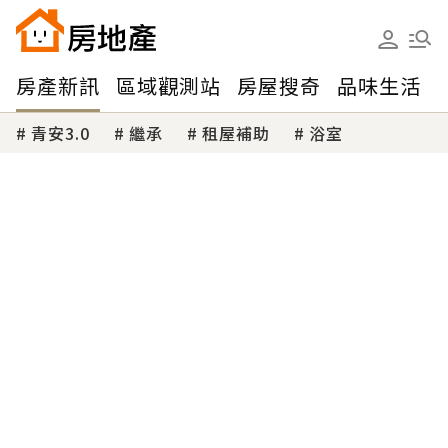
房產新訊
區域觀測站
房屋搜奇
品味生活
青安3.0
繼承
租屋補助
浴室