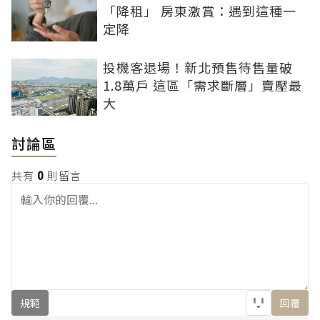
「降租」 房東激賞：遇到這種一
定降
投機客退場！新北預售待售量破
1.8萬戶 這區「需求斷層」賣壓最
大
討論區
共有
0
則留言
規範
回覆