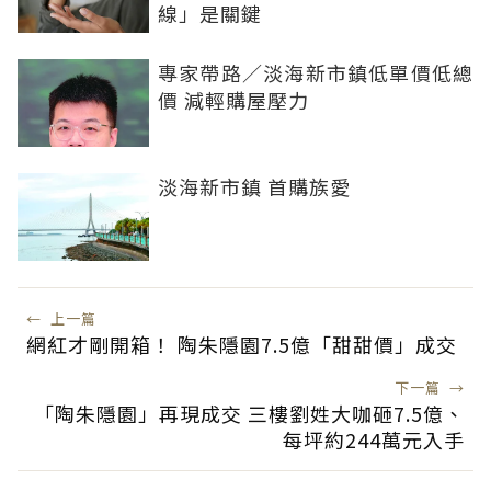
線」是關鍵
專家帶路／淡海新市鎮低單價低總
價 減輕購屋壓力
淡海新市鎮 首購族愛
←
上一篇
網紅才剛開箱！ 陶朱隱園7.5億「甜甜價」成交
下一篇
→
「陶朱隱園」再現成交 三樓劉姓大咖砸7.5億、
每坪約244萬元入手