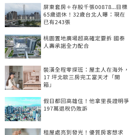
屏東套房＋存股千張00878...目標
65歲退休！32歲台北人曝：現在
已有243張
桃園置地廣場超高確定要拆 國泰
人壽承諾全力配合
裝潢全程零探班：屋主人在海外，
17 坪北歐三房完工當天才「開
箱」
假日都回高雄住！他拿里長證明爭
197萬退稅仍敗訴
租屋處亮到發光！優質房客想求