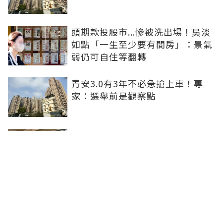
頭期款投股市...慘被洗出場！吳淡
如點「一生至少要有間房」：景氣
弱仍可自住等翻轉
青安3.0有3年不必急搶上車！專
家：選舉前是觀察點
買方出1750萬斡旋遭拒！屋主嫌
打9折不賣 網批中古屋亂象：惜售
就別喊賣
日勝生持續深耕台中市場 台中捷
運南屯站土地開發共構大樓開工動
土