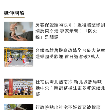
延伸閱讀
房客保證寵物很乖！退租牆壁慘刮
爛房東崩潰 專家示警：「防火
線」是關鍵
台鐵高雄舊機廠改造全台最大兒童
遊樂園受歡迎 首日遊客破3萬人
社宅供需北熱南冷 新北城鄉局喊
話中央：應調整挹注更多資源給北
部
行政院點出社宅不好管又被標籤