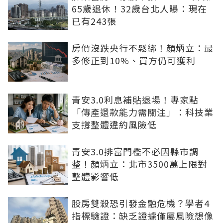
65歲退休！32歲台北人曝：現在
已有243張
房價沒跌央行不鬆綁！顏炳立：最
多修正到10%、買方仍可獲利
青安3.0利息補貼退場！專家點
「傳產還款能力需關注」：科技業
支撐整體違約風險低
青安3.0排富門檻不必因縣市調
整！顏炳立：北市3500萬上限對
整體影響低
股房雙殺恐引發金融危機？學者4
指標驗證：缺乏證據僅屬風險想像