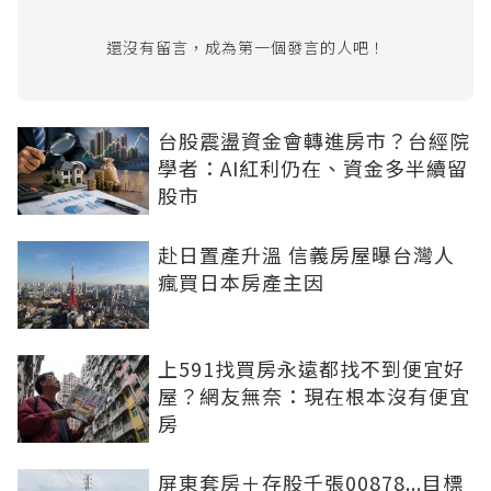
還沒有留言，成為第一個發言的人吧！
台股震盪資金會轉進房市？台經院
學者：AI紅利仍在、資金多半續留
股市
赴日置產升溫 信義房屋曝台灣人
瘋買日本房產主因
上591找買房永遠都找不到便宜好
屋？網友無奈：現在根本沒有便宜
房
屏東套房＋存股千張00878...目標