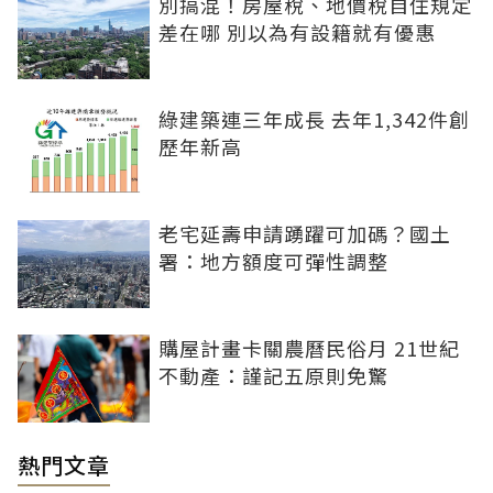
別搞混！房屋稅、地價稅自住規定
差在哪 別以為有設籍就有優惠
綠建築連三年成長 去年1,342件創
歷年新高
老宅延壽申請踴躍可加碼？國土
署：地方額度可彈性調整
購屋計畫卡關農曆民俗月 21世紀
不動產：謹記五原則免驚
熱門文章