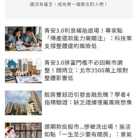
還沒有留言，成為第一個發言的人吧！
青安3.0利息補貼退場！專家點
「傳產還款能力需關注」：科技業
支撐整體違約風險低
青安3.0排富門檻不必因縣市調
整！顏炳立：北市3500萬上限對
整體影響低
股房雙殺恐引發金融危機？學者4
指標驗證：缺乏證據僅屬風險想像
頭期款投股市...慘被洗出場！吳淡
如點「一生至少要有間房」：景氣