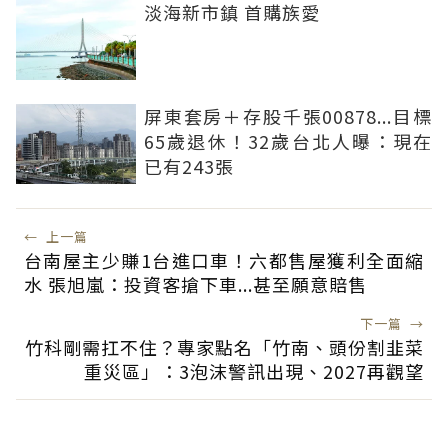
淡海新市鎮 首購族愛
屏東套房＋存股千張00878...目標
65歲退休！32歲台北人曝：現在
已有243張
←
上一篇
台南屋主少賺1台進口車！六都售屋獲利全面縮
水 張旭嵐：投資客搶下車...甚至願意賠售
下一篇
→
竹科剛需扛不住？專家點名「竹南、頭份割韭菜
重災區」：3泡沫警訊出現、2027再觀望