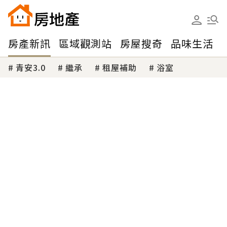
房產新訊
區域觀測站
房屋搜奇
品味生活
青安3.0
繼承
租屋補助
浴室