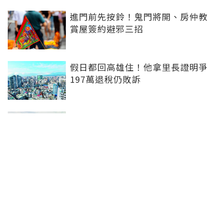
進門前先按鈴！鬼門將開、房仲教
賞屋簽約避邪三招
假日都回高雄住！他拿里長證明爭
197萬退稅仍敗訴
房市快要V轉！小孟老師指「明年
迎突破」：今年下半年是買點...資
金僅暫時被AI吸走
36%境外資金撐日本不動產交易
住宅、飯店及物流躍投資焦點