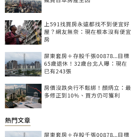
上591找買房永遠都找不到便宜好
屋？網友無奈：現在根本沒有便宜
房
屏東套房＋存股千張00878...目標
65歲退休！32歲台北人曝：現在
已有243張
房價沒跌央行不鬆綁！顏炳立：最
多修正到10%、買方仍可獲利
熱門文章
屏東套房＋存股千張00878...目標