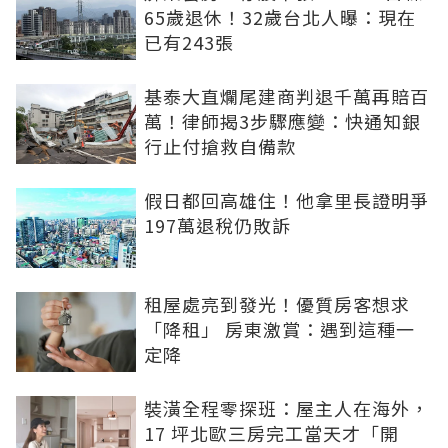
65歲退休！32歲台北人曝：現在
已有243張
基泰大直爛尾建商判退千萬再賠百
萬！律師揭3步驟應變：快通知銀
行止付搶救自備款
假日都回高雄住！他拿里長證明爭
197萬退稅仍敗訴
租屋處亮到發光！優質房客想求
「降租」 房東激賞：遇到這種一
定降
裝潢全程零探班：屋主人在海外，
17 坪北歐三房完工當天才「開