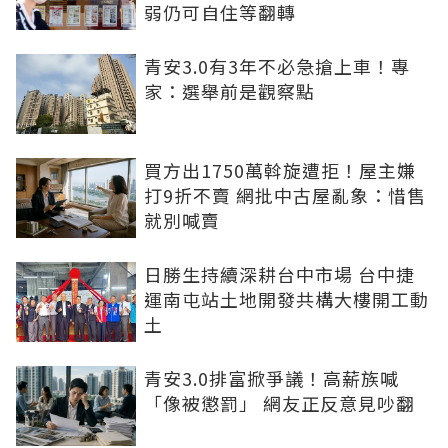
弱仍可自住等翻轉
青安3.0有3年不必急搶上車！專
家：選舉前是觀察點
買方出1750萬斡旋遭拒！屋主嫌
打9折不賣 網批中古屋亂象：惜售
就別喊賣
日勝生持續深耕台中市場 台中捷
運南屯站土地開發共構大樓開工動
土
青安3.0排富掀爭議！高薪族喊
「像被懲罰」 網友正反意見吵翻