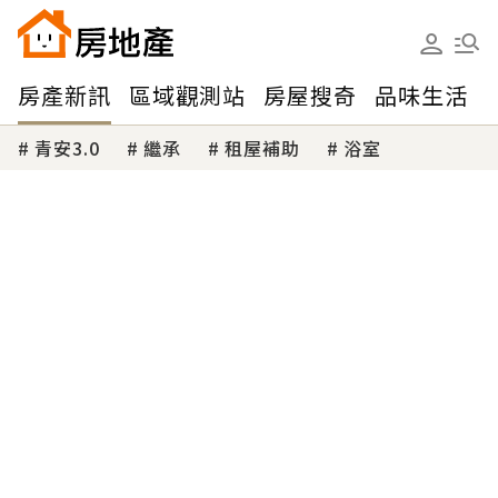
房產新訊
區域觀測站
房屋搜奇
品味生活
青安3.0
繼承
租屋補助
浴室