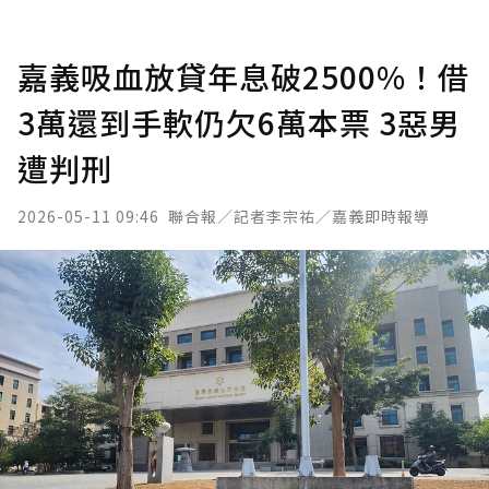
嘉義吸血放貸年息破2500%！借
3萬還到手軟仍欠6萬本票 3惡男
遭判刑
2026-05-11 09:46
聯合報／記者李宗祐／嘉義即時報導