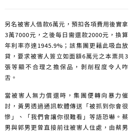
另名被害人借款6萬元，預扣各項費用後實拿
3萬7000元，之後每日需還款2000元，換算
年利率亦達1945.9%；該集團更藉此吸血放
貸，要求被害人簽立如面額6萬元之本票共3
張等顯不合理之擔保品，剝削程度令人咋
舌。
當被害人無力償還時，集團便轉向暴力催
討，黃男透過通訊軟體傳送「被抓到你會很
慘」、「我們會讓你很難看」等語恐嚇。蔡
男與郭男更曾直接前往被害人住處，由蔡男