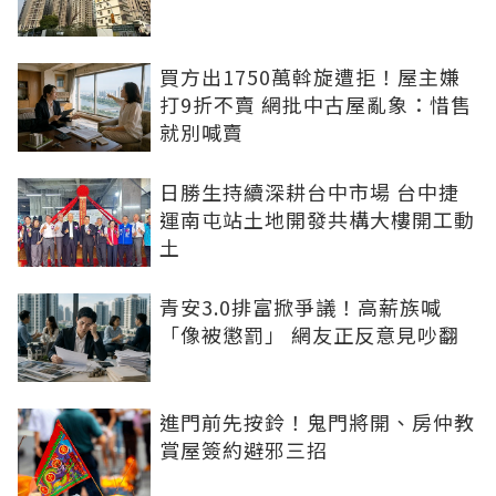
買方出1750萬斡旋遭拒！屋主嫌
打9折不賣 網批中古屋亂象：惜售
就別喊賣
日勝生持續深耕台中市場 台中捷
運南屯站土地開發共構大樓開工動
土
青安3.0排富掀爭議！高薪族喊
「像被懲罰」 網友正反意見吵翻
進門前先按鈴！鬼門將開、房仲教
賞屋簽約避邪三招