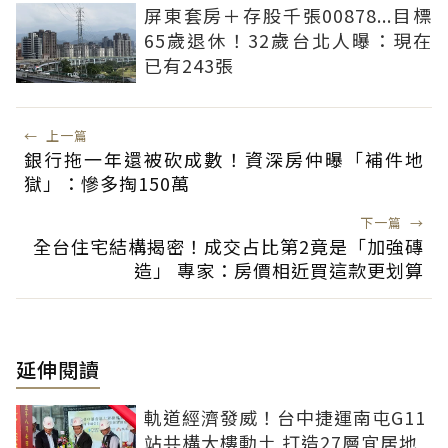
屏東套房＋存股千張00878...目標
65歲退休！32歲台北人曝：現在
已有243張
←
上一篇
銀行拖一年還被砍成數！資深房仲曝「補件地
獄」：慘多掏150萬
下一篇
→
全台住宅結構揭密！成交占比第2竟是「加強磚
造」 專家：房價相近買這款更划算
延伸閱讀
軌道經濟發威！台中捷運南屯G11
站共構大樓動土 打造27層宜居地