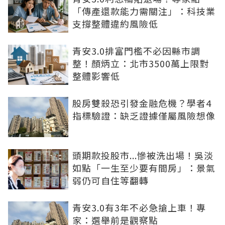
「傳產還款能力需關注」：科技業
支撐整體違約風險低
青安3.0排富門檻不必因縣市調
整！顏炳立：北市3500萬上限對
整體影響低
股房雙殺恐引發金融危機？學者4
指標驗證：缺乏證據僅屬風險想像
頭期款投股市...慘被洗出場！吳淡
如點「一生至少要有間房」：景氣
弱仍可自住等翻轉
青安3.0有3年不必急搶上車！專
家：選舉前是觀察點