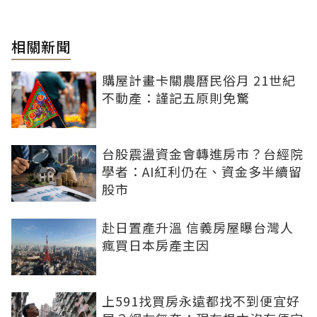
相關新聞
購屋計畫卡關農曆民俗月 21世紀
不動產：謹記五原則免驚
台股震盪資金會轉進房市？台經院
學者：AI紅利仍在、資金多半續留
股市
赴日置產升溫 信義房屋曝台灣人
瘋買日本房產主因
上591找買房永遠都找不到便宜好