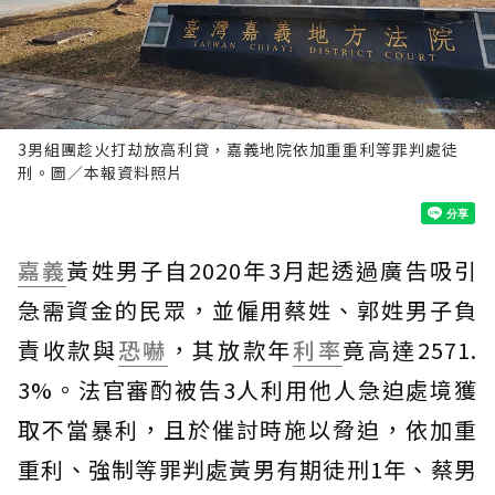
3男組團趁火打劫放高利貸，嘉義地院依加重重利等罪判處徒
刑。圖／本報資料照片
嘉義
黃姓男子自2020年3月起透過廣告吸引
急需資金的民眾，並僱用蔡姓、郭姓男子負
責收款與
恐嚇
，其放款年
利率
竟高達2571.
3%。法官審酌被告3人利用他人急迫處境獲
取不當暴利，且於催討時施以脅迫，依加重
重利、強制等罪判處黃男有期徒刑1年、蔡男