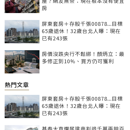
屋？網友無奈：現在根本沒有便宜
房
屏東套房＋存股千張00878...目標
65歲退休！32歲台北人曝：現在
已有243張
房價沒跌央行不鬆綁！顏炳立：最
多修正到10%、買方仍可獲利
熱門文章
屏東套房＋存股千張00878...目標
65歲退休！32歲台北人曝：現在
已有243張
基泰大直爛尾建商判退千萬再賠百