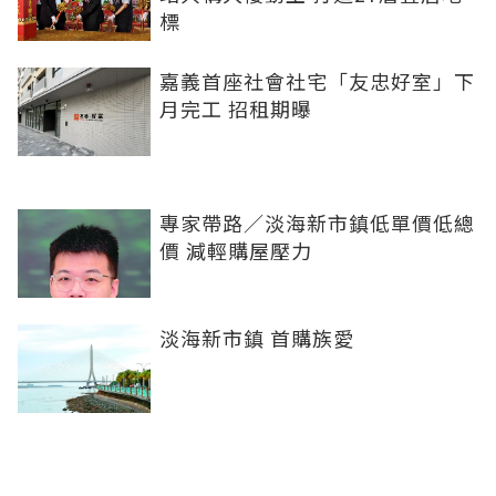
標
嘉義首座社會社宅「友忠好室」下
月完工 招租期曝
專家帶路／淡海新市鎮低單價低總
價 減輕購屋壓力
淡海新市鎮 首購族愛