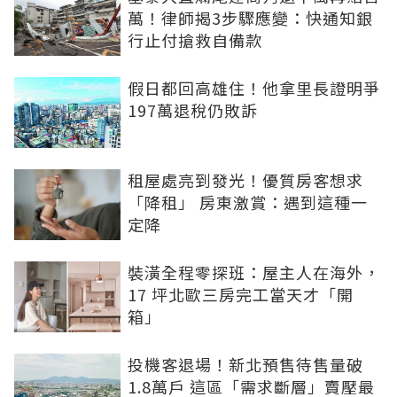
萬！律師揭3步驟應變：快通知銀
行止付搶救自備款
假日都回高雄住！他拿里長證明爭
197萬退稅仍敗訴
租屋處亮到發光！優質房客想求
「降租」 房東激賞：遇到這種一
定降
裝潢全程零探班：屋主人在海外，
17 坪北歐三房完工當天才「開
箱」
投機客退場！新北預售待售量破
1.8萬戶 這區「需求斷層」賣壓最