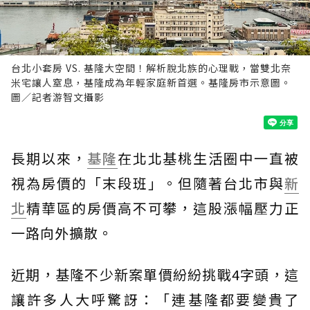
台北小套房 VS. 基隆大空間！解析脫北族的心理戰，當雙北奈
米宅讓人窒息，基隆成為年輕家庭新首選。基隆房市示意圖。
圖／記者游智文攝影
長期以來，
基隆
在北北基桃生活圈中一直被
視為房價的「末段班」。但隨著台北市與
新
北
精華區的房價高不可攀，這股漲幅壓力正
一路向外擴散。
近期，基隆不少新案單價紛紛挑戰4字頭，這
讓許多人大呼驚訝：「連基隆都要變貴了