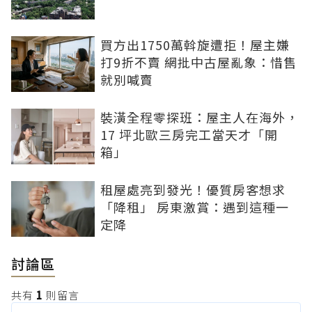
買方出1750萬斡旋遭拒！屋主嫌
打9折不賣 網批中古屋亂象：惜售
就別喊賣
裝潢全程零探班：屋主人在海外，
17 坪北歐三房完工當天才「開
箱」
租屋處亮到發光！優質房客想求
「降租」 房東激賞：遇到這種一
定降
討論區
共有
1
則留言