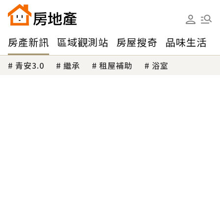
房產新訊
區域觀測站
房屋搜奇
品味生活
青安3.0
繼承
租屋補助
浴室