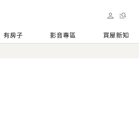
有房子
影音專區
買屋新知