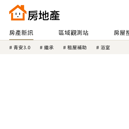
房產新訊
區域觀測站
房屋
青安3.0
繼承
租屋補助
浴室