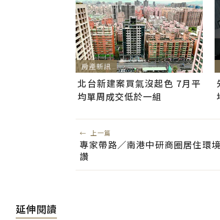
房產新訊
北台新建案買氣沒起色 7月平
均單周成交低於一組
←
上一篇
專家帶路／南港中研商圈居住環境
讚
延伸閱讀