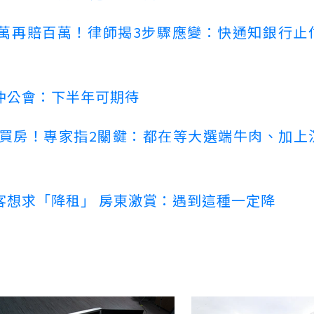
萬再賠百萬！律師揭3步驟應變：快通知銀行止
仲公會：下半年可期待
場買房！專家指2關鍵：都在等大選端牛肉、加上
客想求「降租」 房東激賞：遇到這種一定降