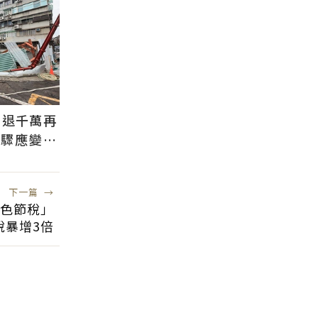
判退千萬再
步驟應變：
自備款
下一篇
→
色節稅」
稅暴增3倍