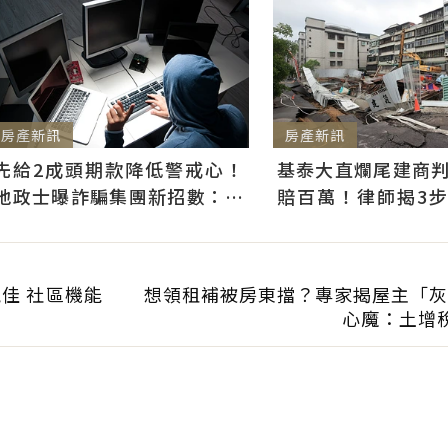
房產新訊
房產新訊
基泰大直爛尾建商
先給2成頭期款降低警戒心！
賠百萬！律師揭3
地政士曝詐騙集團新招數：偷
快通知銀行止付搶救
辦抵押房屋恐難救
佳 社區機能
想領租補被房東擋？專家揭屋主「灰
心魔：土增