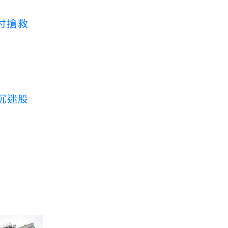
付搶救
沉迷股