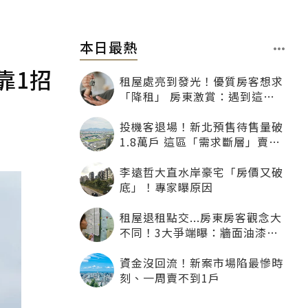
本日最熱
靠1招
租屋處亮到發光！優質房客想求
「降租」 房東激賞：遇到這種
一定降
投機客退場！新北預售待售量破
1.8萬戶 這區「需求斷層」賣壓
最大
李遠哲大直水岸豪宅「房價又破
底」！專家曝原因
租屋退租點交...房東房客觀念大
不同！3大爭端曝：牆面油漆、
沙發賠償最常鬧翻
資金沒回流！新案市場陷最慘時
刻、一周賣不到1戶