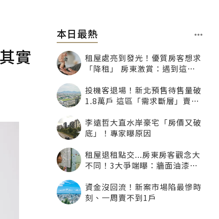
本日最熱
方其實
租屋處亮到發光！優質房客想求
「降租」 房東激賞：遇到這種
一定降
投機客退場！新北預售待售量破
1.8萬戶 這區「需求斷層」賣壓
最大
李遠哲大直水岸豪宅「房價又破
底」！專家曝原因
租屋退租點交...房東房客觀念大
不同！3大爭端曝：牆面油漆、
沙發賠償最常鬧翻
資金沒回流！新案市場陷最慘時
刻、一周賣不到1戶