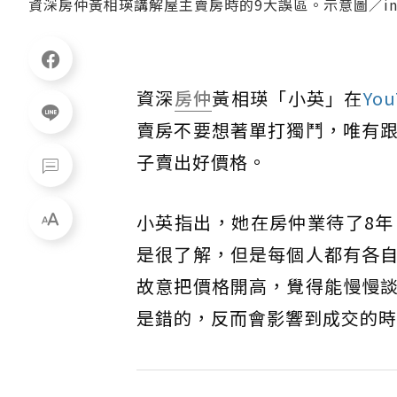
資深房仲黃相瑛講解屋主賣房時的9大誤區。示意圖／ing
資深
房仲
黃相瑛「小英」在
Yo
賣房不要想著單打獨鬥，唯有
子賣出好價格。
小英指出，她在房仲業待了8
是很了解，但是每個人都有各
故意把價格開高，覺得能慢慢
是錯的，反而會影響到成交的時