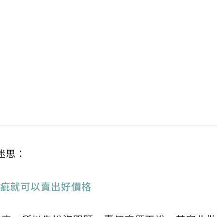
迷思：
疵就可以賣出好價格