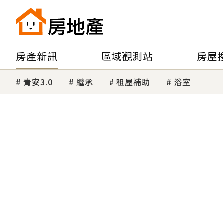
房產新訊
區域觀測站
房屋
青安3.0
繼承
租屋補助
浴室