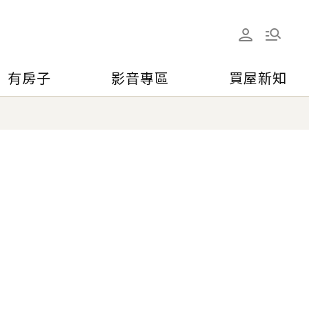
有房子
影音專區
買屋新知