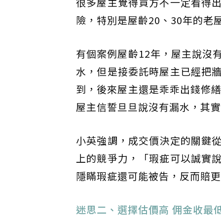
很多屋主覺得買方不一定看得
險，特別是屋齡20、30年的
有個案例屋齡12年，屋主說沒
水，但是接委託時屋主已經把
到，後來屋主還是乖乖出錢修繕
屋主信誓旦旦說沒有漏水，其實
小英強調，成交價決定的關鍵
上的競爭力，「瑕疵可以誠實
隱瞞瑕疵還可能被告，反而賠更
迷思二、選擇估價高 佣金收最