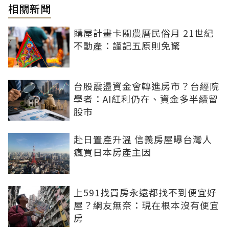
相關新聞
購屋計畫卡關農曆民俗月 21世紀
不動產：謹記五原則免驚
台股震盪資金會轉進房市？台經院
學者：AI紅利仍在、資金多半續留
股市
赴日置產升溫 信義房屋曝台灣人
瘋買日本房產主因
上591找買房永遠都找不到便宜好
屋？網友無奈：現在根本沒有便宜
房