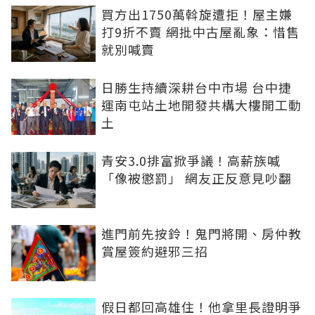
買方出1750萬斡旋遭拒！屋主嫌
打9折不賣 網批中古屋亂象：惜售
就別喊賣
日勝生持續深耕台中市場 台中捷
運南屯站土地開發共構大樓開工動
土
青安3.0排富掀爭議！高薪族喊
「像被懲罰」 網友正反意見吵翻
進門前先按鈴！鬼門將開、房仲教
賞屋簽約避邪三招
假日都回高雄住！他拿里長證明爭