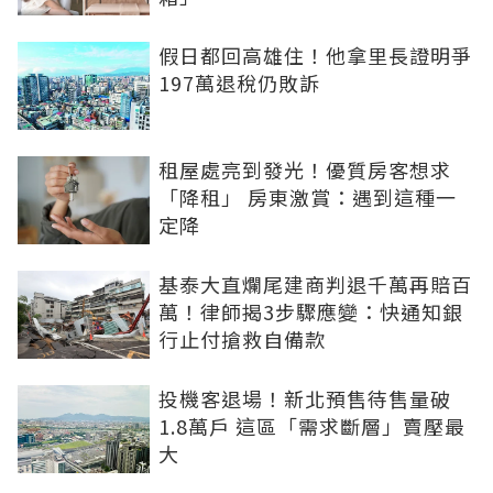
假日都回高雄住！他拿里長證明爭
197萬退稅仍敗訴
租屋處亮到發光！優質房客想求
「降租」 房東激賞：遇到這種一
定降
基泰大直爛尾建商判退千萬再賠百
萬！律師揭3步驟應變：快通知銀
行止付搶救自備款
投機客退場！新北預售待售量破
1.8萬戶 這區「需求斷層」賣壓最
大