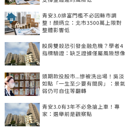
青安3.0排富門檻不必因縣市調
整！顏炳立：北市3500萬上限對
整體影響低
股房雙殺恐引發金融危機？學者4
指標驗證：缺乏證據僅屬風險想像
頭期款投股市...慘被洗出場！吳淡
如點「一生至少要有間房」：景氣
弱仍可自住等翻轉
青安3.0有3年不必急搶上車！專
家：選舉前是觀察點