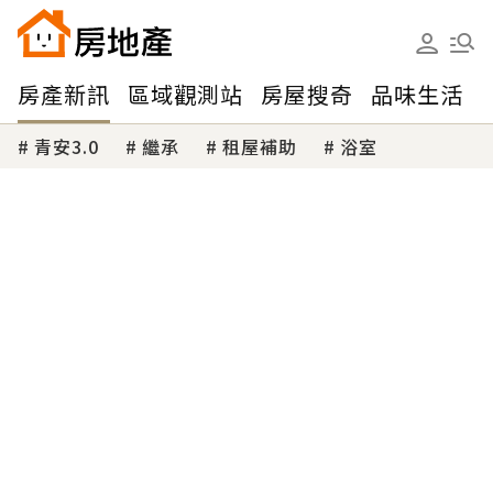
房產新訊
區域觀測站
房屋搜奇
品味生活
青安3.0
繼承
租屋補助
浴室