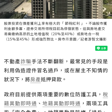
股票投資在價差獲利上享有極大的「 節稅紅利 」。不論股市獲
利金額多寡，證券交易所得稅目前為停徵狀態，這與房地產交
易需繳納高昂的土地增值稅（20%至40%）或房地合一稅
（15%至45%）形成強烈對比。房市示意圖／記者游智文攝影
不動產
詐騙
手法不斷翻新，最常見的手段是
利用偽造證件冒名過戶，或在屋主不知情的
狀況下，將
房產
抵押貸款。
政府目前提供兩項重要的數位防護工具，
稅
籍異動即時通
、
地籍異動即時通
，兩項工具