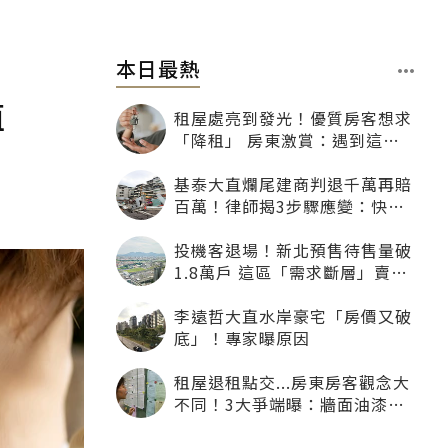
本日最熱
值
租屋處亮到發光！優質房客想求
「降租」 房東激賞：遇到這種
一定降
基泰大直爛尾建商判退千萬再賠
百萬！律師揭3步驟應變：快通
知銀行止付搶救自備款
投機客退場！新北預售待售量破
1.8萬戶 這區「需求斷層」賣壓
最大
李遠哲大直水岸豪宅「房價又破
底」！專家曝原因
租屋退租點交...房東房客觀念大
不同！3大爭端曝：牆面油漆、
沙發賠償最常鬧翻