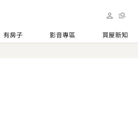
有房子
影音專區
買屋新知