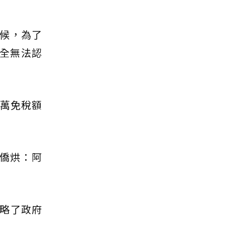
候，為了
完全無法認
0萬免稅額
僑烘：阿
略了政府