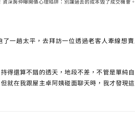
！資深房仲曝開價心理陷阱：別讓過去的成本毀了成交機會
跑了一趟太平，去拜訪一位透過老客人牽線想賣
維持得還算不錯的透天，地段不差，不管是單純自
，但就在我跟屋主卓阿姨碰面聊天時，我才發現這