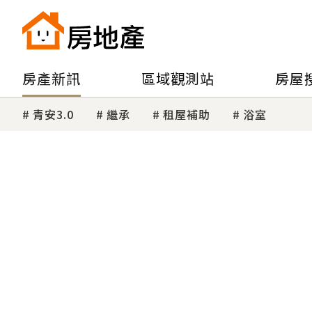
房產新訊
區域觀測站
房屋
青安3.0
繼承
租屋補助
浴室