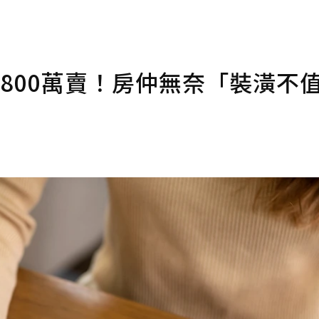
行情800萬賣！房仲無奈「裝潢不