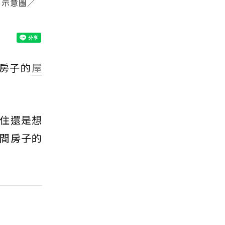
。示意圖／
房子的
屋
住還是想
間房子的