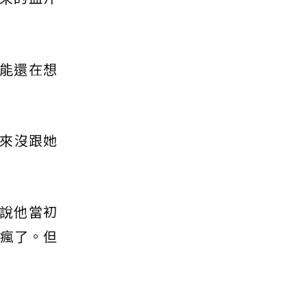
能還在想
來沒跟她
說他當初
方瘋了。但