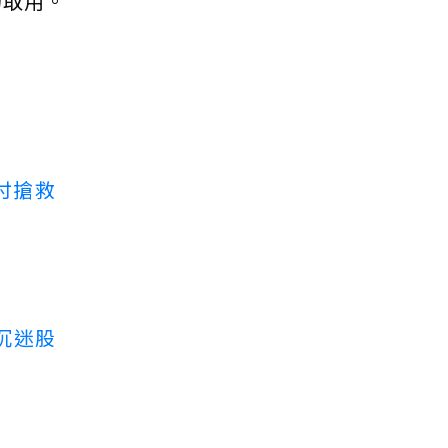
勿取用。
付搶救
沉迷股