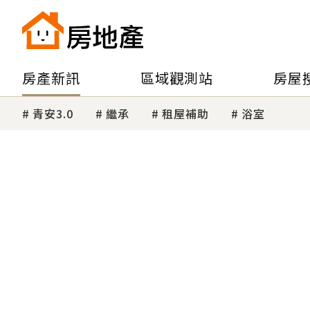
房產新訊
區域觀測站
房屋
青安3.0
繼承
租屋補助
浴室