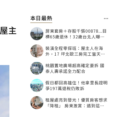
本日最熱
成屋主
屏東套房＋存股千張00878...目
標65歲退休！32歲台北人曝：
現在已有243張
裝潢全程零探班：屋主人在海
外，17 坪北歐三房完工當天才
「開箱」
桃園置地廣場超高確定要拆 國
泰人壽承諾全力配合
假日都回高雄住！他拿里長證明
爭197萬退稅仍敗訴
租屋處亮到發光！優質房客想求
「降租」 房東激賞：遇到這種
一定降