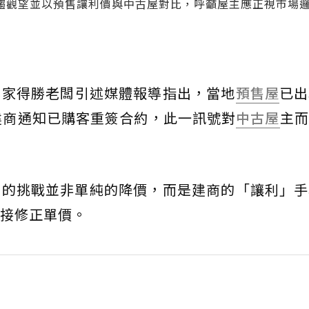
趨觀望並以預售讓利價與中古屋對比，呼籲屋主應正視市場
專家得勝老闆引述媒體報導指出，當地
預售屋
已出
建商通知已購客重簽合約，此一訊號對
中古屋
主而
峻的挑戰並非單純的降價，而是建商的「讓利」手
接修正單價。