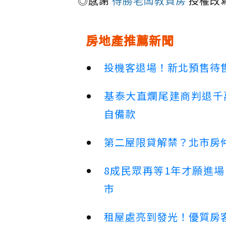
◎感謝
得勝老闆教買房
授權改
房地產推薦新聞
投機客退場！新北預售待售
基泰大直爛尾建商判退千
自備款
第二屋限貸解禁？北市房
8成民眾再等1年才願進
市
租屋處亮到發光！優質房