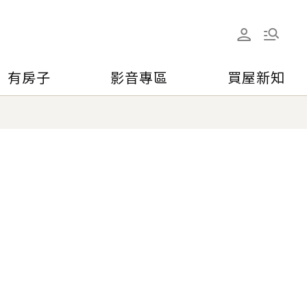
有房子
影音專區
買屋新知