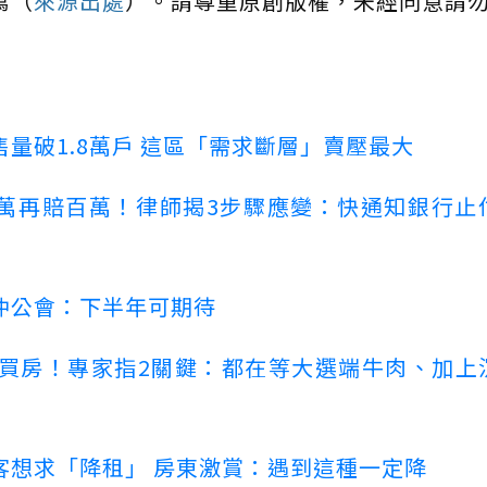
寫（
來源出處
）。請尊重原創版權，未經同意請
量破1.8萬戶 這區「需求斷層」賣壓最大
萬再賠百萬！律師揭3步驟應變：快通知銀行止
仲公會：下半年可期待
場買房！專家指2關鍵：都在等大選端牛肉、加上
客想求「降租」 房東激賞：遇到這種一定降