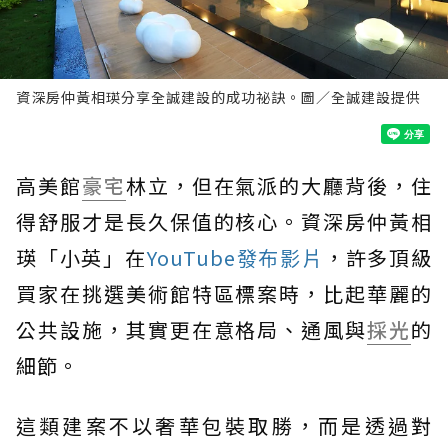
資深房仲黃相瑛分享全誠建設的成功祕訣。圖／全誠建設提供
高美館
豪宅
林立，但在氣派的大廳背後，住
得舒服才是長久保值的核心。資深房仲黃相
瑛「小英」在
YouTube發布影片
，許多頂級
買家在挑選美術館特區標案時，比起華麗的
公共設施，其實更在意格局、通風與
採光
的
細節。
這類建案不以奢華包裝取勝，而是透過對