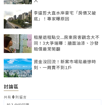
大
李遠哲大直水岸豪宅「房價又破
底」！專家曝原因
租屋退租點交...房東房客觀念大不
同！3大爭端曝：牆面油漆、沙發
賠償最常鬧翻
資金沒回流！新案市場陷最慘時
刻、一周賣不到1戶
討論區
共有
0
則留言