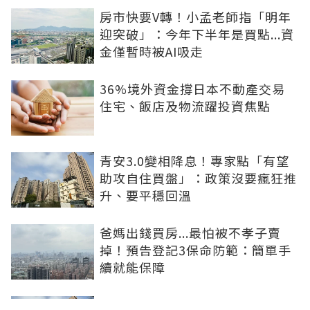
房市快要V轉！小孟老師指「明年
迎突破」：今年下半年是買點...資
金僅暫時被AI吸走
36%境外資金撐日本不動產交易
住宅、飯店及物流躍投資焦點
青安3.0變相降息！專家點「有望
助攻自住買盤」：政策沒要瘋狂推
升、要平穩回溫
爸媽出錢買房...最怕被不孝子賣
掉！預告登記3保命防範：簡單手
續就能保障
房子漲價不是紙上富貴！原屋融資