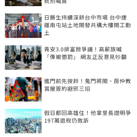
就別喊賣
日勝生持續深耕台中市場 台中捷
運南屯站土地開發共構大樓開工動
土
青安3.0排富掀爭議！高薪族喊
「像被懲罰」 網友正反意見吵翻
進門前先按鈴！鬼門將開、房仲教
賞屋簽約避邪三招
假日都回高雄住！他拿里長證明爭
197萬退稅仍敗訴