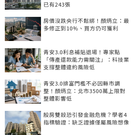
已有243張
房價沒跌央行不鬆綁！顏炳立：最
多修正到10%、買方仍可獲利
青安3.0利息補貼退場！專家點
「傳產還款能力需關注」：科技業
支撐整體違約風險低
青安3.0排富門檻不必因縣市調
整！顏炳立：北市3500萬上限對
整體影響低
股房雙殺恐引發金融危機？學者4
指標驗證：缺乏證據僅屬風險想像