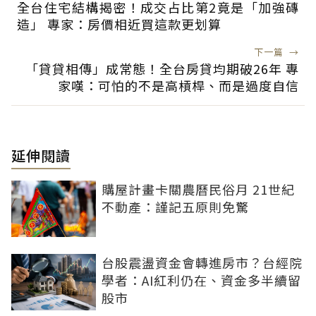
全台住宅結構揭密！成交占比第2竟是「加強磚
造」 專家：房價相近買這款更划算
下一篇
→
「貸貸相傳」成常態！全台房貸均期破26年 專
家嘆：可怕的不是高槓桿、而是過度自信
延伸閱讀
購屋計畫卡關農曆民俗月 21世紀
不動產：謹記五原則免驚
台股震盪資金會轉進房市？台經院
學者：AI紅利仍在、資金多半續留
股市