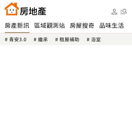
房產新訊
區域觀測站
房屋搜奇
品味生活
青安3.0
繼承
租屋補助
浴室