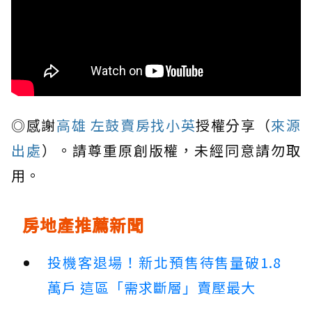
◎感謝
高雄 左鼓賣房找小英
授權分享（
來源
出處
）。請尊重原創版權，未經同意請勿取
用。
房地產推薦新聞
投機客退場！新北預售待售量破1.8
萬戶 這區「需求斷層」賣壓最大