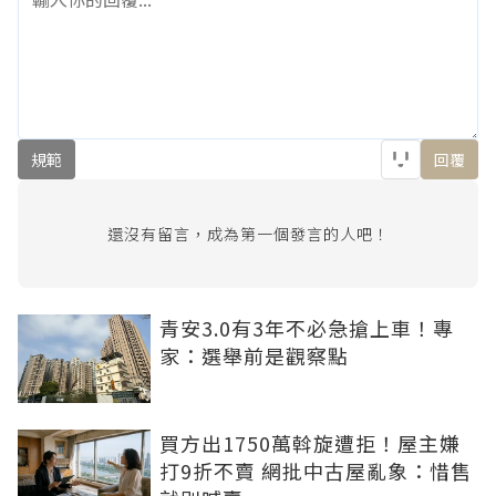
規範
回覆
還沒有留言，成為第一個發言的人吧！
青安3.0有3年不必急搶上車！專
家：選舉前是觀察點
買方出1750萬斡旋遭拒！屋主嫌
打9折不賣 網批中古屋亂象：惜售