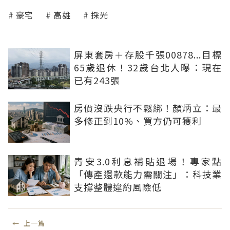
豪宅
高雄
採光
屏東套房＋存股千張00878...目標
65歲退休！32歲台北人曝：現在
已有243張
房價沒跌央行不鬆綁！顏炳立：最
多修正到10%、買方仍可獲利
青安3.0利息補貼退場！專家點
「傳產還款能力需關注」：科技業
支撐整體違約風險低
←
上一篇