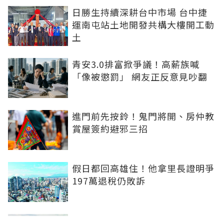
日勝生持續深耕台中市場 台中捷
運南屯站土地開發共構大樓開工動
土
青安3.0排富掀爭議！高薪族喊
「像被懲罰」 網友正反意見吵翻
進門前先按鈴！鬼門將開、房仲教
賞屋簽約避邪三招
假日都回高雄住！他拿里長證明爭
197萬退稅仍敗訴
房市快要V轉！小孟老師指「明年