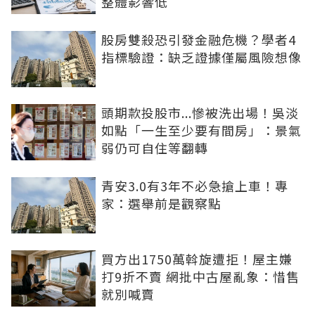
整體影響低
股房雙殺恐引發金融危機？學者4
指標驗證：缺乏證據僅屬風險想像
頭期款投股市...慘被洗出場！吳淡
如點「一生至少要有間房」：景氣
弱仍可自住等翻轉
青安3.0有3年不必急搶上車！專
家：選舉前是觀察點
買方出1750萬斡旋遭拒！屋主嫌
打9折不賣 網批中古屋亂象：惜售
就別喊賣