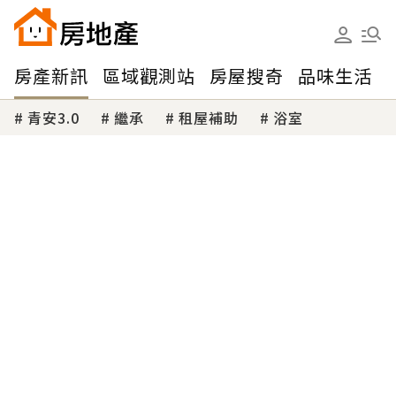
房產新訊
區域觀測站
房屋搜奇
品味生活
青安3.0
繼承
租屋補助
浴室