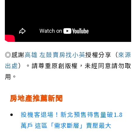
◎感謝
高雄 左鼓賣房找小英
授權分享（
來源
出處
）。請尊重原創版權，未經同意請勿取
用。
房地產推薦新聞
投機客退場！新北預售待售量破1.8
萬戶 這區「需求斷層」賣壓最大