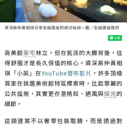
資深房仲黃相瑛分享全誠建設的成功祕訣。圖／全誠建設提供
高美館
豪宅
林立，但在氣派的大廳背後，住
得舒服才是長久保值的核心。資深房仲黃相
瑛「小英」在
YouTube發布影片
，許多頂級
買家在挑選美術館特區標案時，比起華麗的
公共設施，其實更在意格局、通風與
採光
的
細節。
這類建案不以奢華包裝取勝，而是透過對