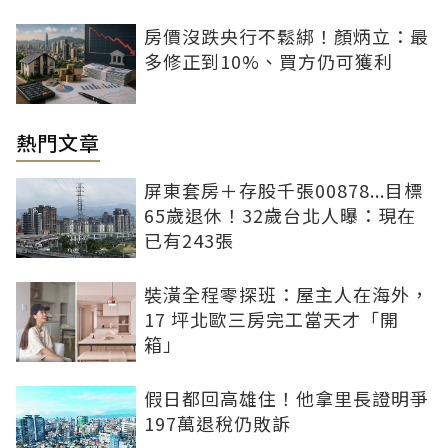
房價沒跌央行不鬆綁！顏炳立：最
多修正到10%、買方仍可獲利
熱門文章
屏東套房＋存股千張00878...目標
65歲退休！32歲台北人曝：現在
已有243張
裝潢全程零探班：屋主人在海外，
17 坪北歐三房完工當天才「開
箱」
假日都回高雄住！他拿里長證明爭
197萬退稅仍敗訴