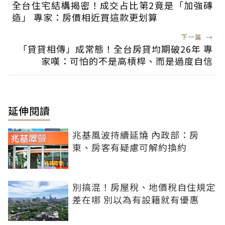
全台住宅結構揭密！成交占比第2竟是「加強磚
造」 專家：房價相近買這款更划算
下一篇
→
「貸貸相傳」成常態！全台房貸均期破26年 專
家嘆：可怕的不是高槓桿、而是過度自信
延伸閱讀
兆基風波持續延燒 內政部：房
東、房客有疑慮可解約換約
別搞混！房屋稅、地價稅自住規定
差在哪 別以為有設籍就有優惠