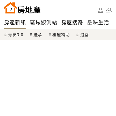
房產新訊
區域觀測站
房屋搜奇
品味生活
青安3.0
繼承
租屋補助
浴室