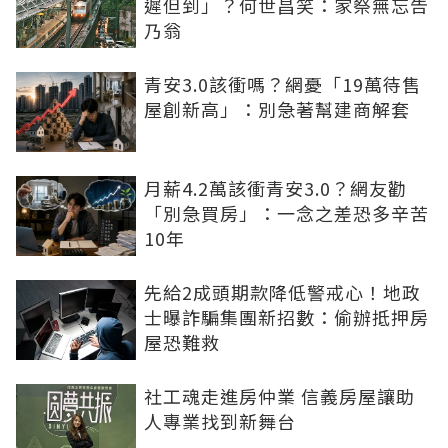
遲但到」？何世昌笑：家祭無忘告
乃翁
青安3.0該衝嗎？網憂「19萬待售
屋創新高」：別急著幫建商解套
月薪4.2萬該衝青安3.0？網友勸
「別急買房」：一念之差恐多辛苦
10年
先給2成頭期款降低警戒心！地政
士曝詐騙集團新招數：偷辦抵押房
屋恐難救
社工魂走進房仲業 信義房屋讓助
人專業找到新舞台