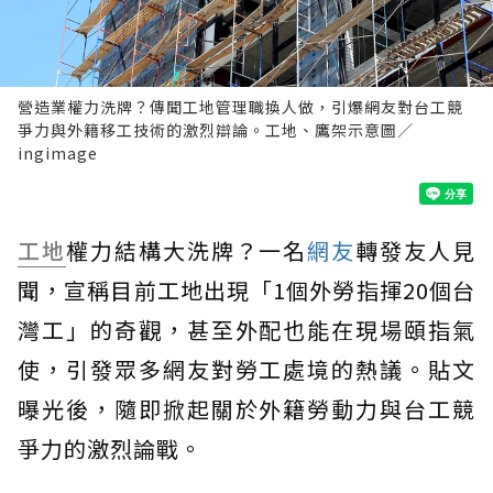
營造業權力洗牌？傳聞工地管理職換人做，引爆網友對台工競
爭力與外籍移工技術的激烈辯論。工地、鷹架示意圖／
ingimage
工地
權力結構大洗牌？一名
網友
轉發友人見
聞，宣稱目前工地出現「1個外勞指揮20個台
灣工」的奇觀，甚至外配也能在現場頤指氣
使，引發眾多網友對勞工處境的熱議。貼文
曝光後，隨即掀起關於外籍勞動力與台工競
爭力的激烈論戰。