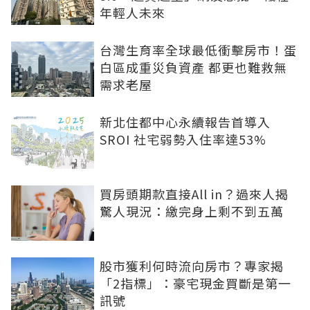
年輕人未來
台灣生育率全球最低衝擊房市！蛋
白區成重災負資產 都更也難救無
需求老屋
新北住都中心永續報告首導入
SROI 社宅弱勢入住率達53%
買房頭期款直接All in？過來人揭
驚人現況：繳完身上剩不到五萬
股市獲利何時流向房市？專家揭
「2指標」：豪宅現金買斷是第一
訊號