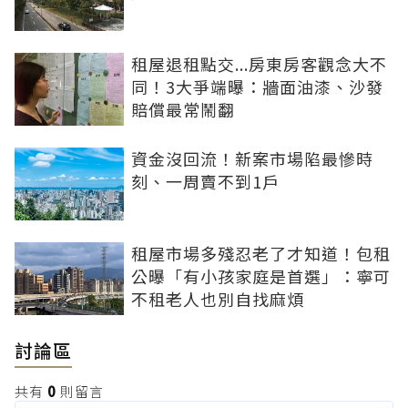
租屋退租點交...房東房客觀念大不
同！3大爭端曝：牆面油漆、沙發
賠償最常鬧翻
資金沒回流！新案市場陷最慘時
刻、一周賣不到1戶
租屋市場多殘忍老了才知道！包租
公曝「有小孩家庭是首選」：寧可
不租老人也別自找麻煩
討論區
共有
0
則留言