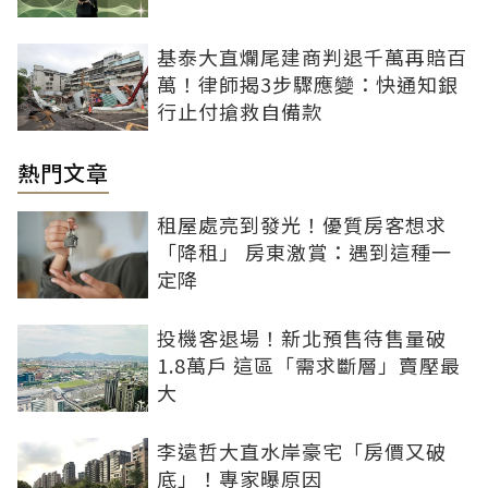
基泰大直爛尾建商判退千萬再賠百
萬！律師揭3步驟應變：快通知銀
行止付搶救自備款
熱門文章
租屋處亮到發光！優質房客想求
「降租」 房東激賞：遇到這種一
定降
投機客退場！新北預售待售量破
1.8萬戶 這區「需求斷層」賣壓最
大
李遠哲大直水岸豪宅「房價又破
底」！專家曝原因