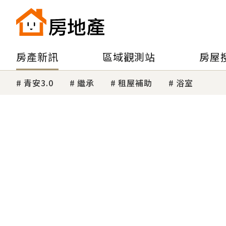
房產新訊
區域觀測站
房屋
青安3.0
繼承
租屋補助
浴室