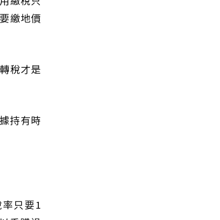
用繳稅只
要繳地價
轉稅才是
依據持有時
率只要1