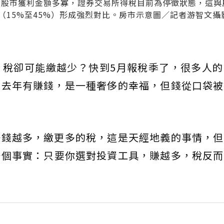
論股市獲利金額多寡，證券交易所得稅目前為停徵狀態，這與
（15%至45%）形成強烈對比。房市示意圖／記者游智文攝
，稅卻可能繳越少？快到5月報稅季了，很多人的
表去年有賺錢，是一種奢侈的幸福，但錢從口袋被
賺錢越多，繳更多的稅，這是天經地義的事情，但
一個事實：只要你選對投資工具，賺越多，稅反而