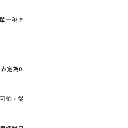
 單一稅率
表定為0.
可怕，從