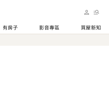
有房子
影音專區
買屋新知