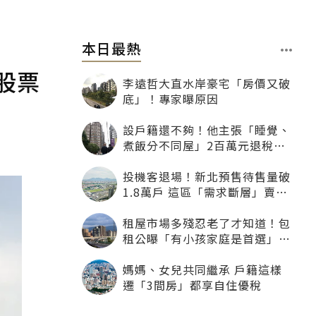
本日最熱
股票
李遠哲大直水岸豪宅「房價又破
底」！專家曝原因
設戶籍還不夠！他主張「睡覺、
煮飯分不同屋」2百萬元退稅照
樣沒了
投機客退場！新北預售待售量破
1.8萬戶 這區「需求斷層」賣壓
最大
租屋市場多殘忍老了才知道！包
租公曝「有小孩家庭是首選」：
寧可不租老人也別自找麻煩
媽媽、女兒共同繼承 戶籍這樣
遷「3間房」都享自住優稅