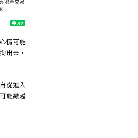
房地產交易
影
心情可能
掏出去，
自從進入
可能繳越