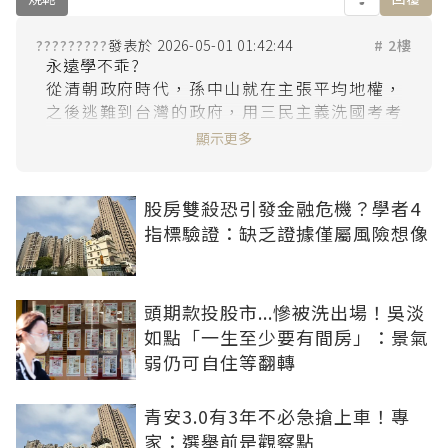
?????????
2026-05-01 01:42:44
# 2樓
永遠學不乖?

從清朝政府時代，孫中山就在主張平均地權，
之後逃難到台灣的政府，用三民主義洗國考考
生的腦，但一切都枉然，公務員與官員成加害
顯示更多
者，自己子孫成高房價受害者。

只有毛澤東的文革真正平均了地權，然後又開
始了最近30年的地產災難。

股房雙殺恐引發金融危機？學者4
兩岸的決策者都有私心，怕傷到自己的財產，
指標驗證：缺乏證據僅屬風險想像
甚至是想靠房地產暴富；央行的理、監事呢?

社會為每個A付出30%的房價、地價漲幅的代
價，去榮耀了被神格的14A，結果是把病態的社
頭期款投股市...慘被洗出場！吳淡
會傳承給未來世代。看來清廉的老藍男退休，
如點「一生至少要有間房」：景氣
弱仍可自住等翻轉
青安3.0有3年不必急搶上車！專
家：選舉前是觀察點