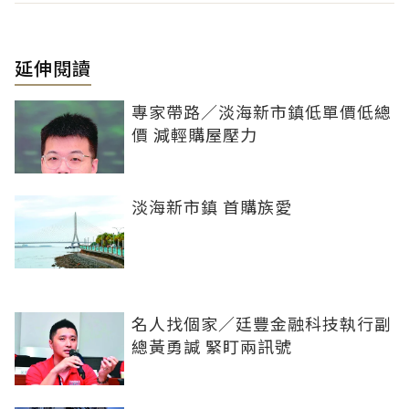
延伸閱讀
專家帶路／淡海新市鎮低單價低總
價 減輕購屋壓力
淡海新市鎮 首購族愛
名人找個家／廷豐金融科技執行副
總黃勇諴 緊盯兩訊號