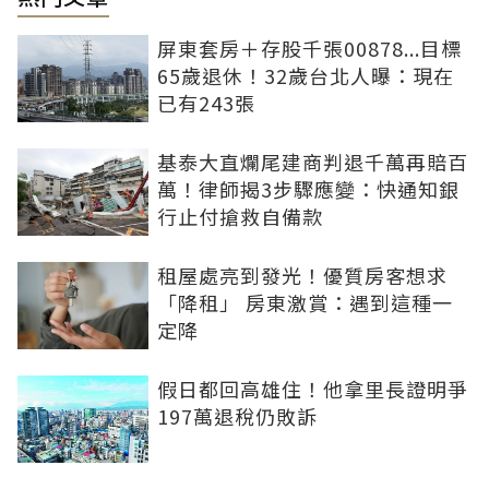
屏東套房＋存股千張00878...目標
65歲退休！32歲台北人曝：現在
已有243張
基泰大直爛尾建商判退千萬再賠百
萬！律師揭3步驟應變：快通知銀
行止付搶救自備款
租屋處亮到發光！優質房客想求
「降租」 房東激賞：遇到這種一
定降
假日都回高雄住！他拿里長證明爭
197萬退稅仍敗訴