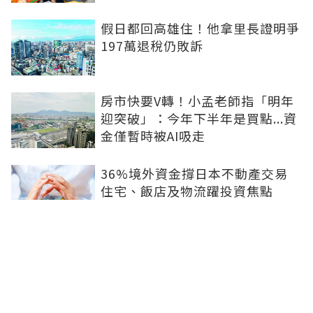
假日都回高雄住！他拿里長證明爭
197萬退稅仍敗訴
房市快要V轉！小孟老師指「明年
迎突破」：今年下半年是買點...資
金僅暫時被AI吸走
36%境外資金撐日本不動產交易
住宅、飯店及物流躍投資焦點
青安3.0變相降息！專家點「有望
助攻自住買盤」：政策沒要瘋狂推
升、要平穩回溫