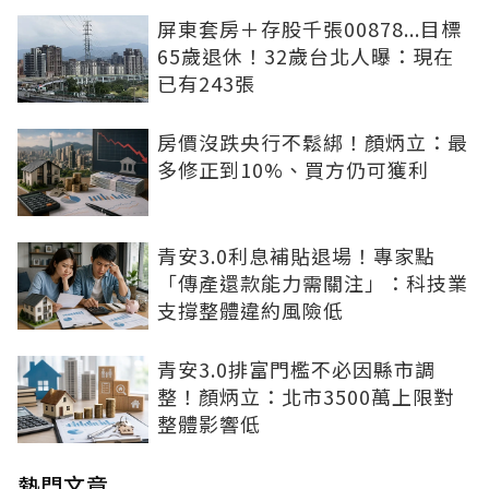
屏東套房＋存股千張00878...目標
65歲退休！32歲台北人曝：現在
已有243張
房價沒跌央行不鬆綁！顏炳立：最
多修正到10%、買方仍可獲利
青安3.0利息補貼退場！專家點
「傳產還款能力需關注」：科技業
支撐整體違約風險低
青安3.0排富門檻不必因縣市調
整！顏炳立：北市3500萬上限對
整體影響低
熱門文章