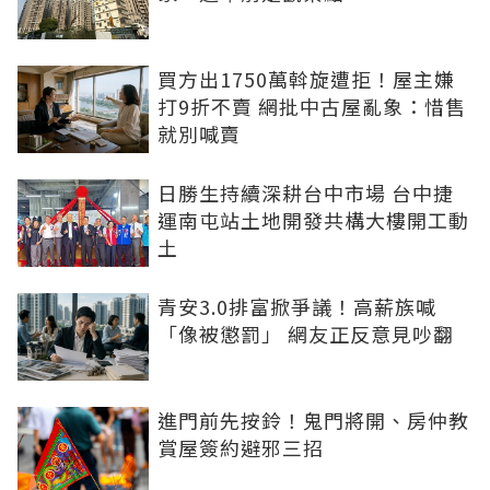
買方出1750萬斡旋遭拒！屋主嫌
打9折不賣 網批中古屋亂象：惜售
就別喊賣
日勝生持續深耕台中市場 台中捷
運南屯站土地開發共構大樓開工動
土
青安3.0排富掀爭議！高薪族喊
「像被懲罰」 網友正反意見吵翻
進門前先按鈴！鬼門將開、房仲教
賞屋簽約避邪三招