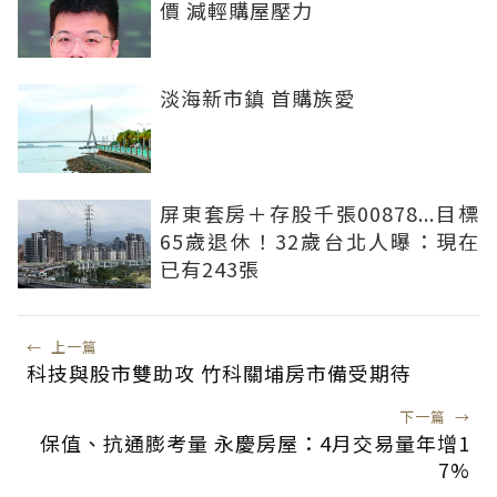
價 減輕購屋壓力
淡海新市鎮 首購族愛
屏東套房＋存股千張00878...目標
65歲退休！32歲台北人曝：現在
已有243張
←
上一篇
科技與股市雙助攻 竹科關埔房市備受期待
下一篇
→
保值、抗通膨考量 永慶房屋：4月交易量年增1
7%