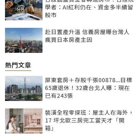
學者：AI紅利仍在、資金多半續留
股市
赴日置產升溫 信義房屋曝台灣人
瘋買日本房產主因
熱門文章
屏東套房＋存股千張00878...目標
65歲退休！32歲台北人曝：現在
已有243張
裝潢全程零探班：屋主人在海外，
17 坪北歐三房完工當天才「開
箱」