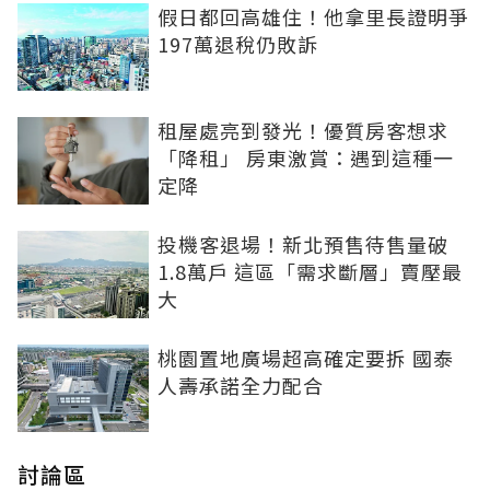
假日都回高雄住！他拿里長證明爭
197萬退稅仍敗訴
租屋處亮到發光！優質房客想求
「降租」 房東激賞：遇到這種一
定降
投機客退場！新北預售待售量破
1.8萬戶 這區「需求斷層」賣壓最
大
桃園置地廣場超高確定要拆 國泰
人壽承諾全力配合
討論區