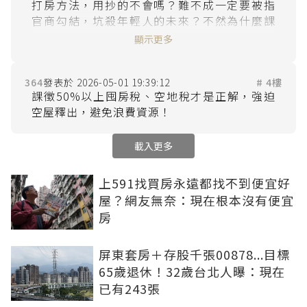
打房方法，用抄的不會嗎？難不成一定要被指
官商勾結，坑殺年輕人的未來？不然為什麼課
這種低得笑死人的囤房稅？還有害死年輕人一
顯示更多
364
2026-05-01 19:39:12
# 4樓
課徵50%以上囤房稅、空地稅才是正解，強迫
載入更多
上591找買房永遠都找不到便宜好
屋？網友無奈：現在根本沒有便宜
房
屏東套房＋存股千張00878...目標
65歲退休！32歲台北人曝：現在
已有243張