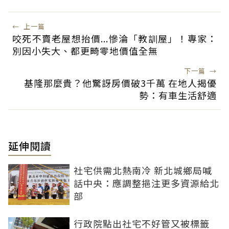
←
上一篇
咬死不賣老屋想抬價...慘淪「教訓屋」！專家：
別因小失大、都更畸零地價值全無
下一篇
→
基隆那麼貴？他驚訝房價破3千萬 在地人揭優
勢：有車生活舒適
延伸閱讀
社宅供需北熱南冷 新北城鄉局喊
話中央：應調整挹注更多資源給北
部
行政院點出社宅不好管又被標籤