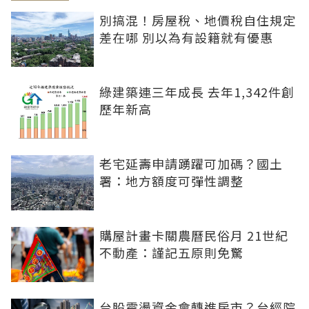
別搞混！房屋稅、地價稅自住規定
差在哪 別以為有設籍就有優惠
綠建築連三年成長 去年1,342件創
歷年新高
老宅延壽申請踴躍可加碼？國土
署：地方額度可彈性調整
購屋計畫卡關農曆民俗月 21世紀
不動產：謹記五原則免驚
台股震盪資金會轉進房市？台經院