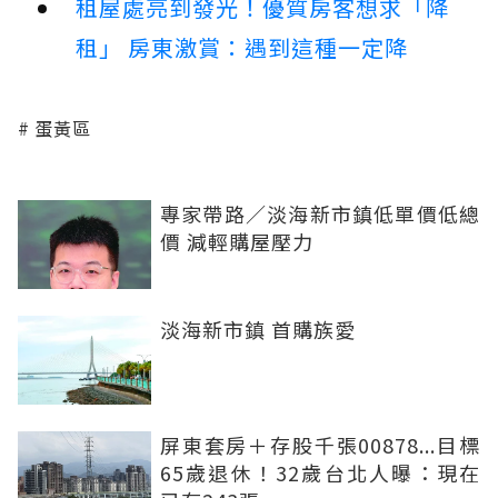
租屋處亮到發光！優質房客想求「降
租」 房東激賞：遇到這種一定降
蛋黃區
專家帶路／淡海新市鎮低單價低總
價 減輕購屋壓力
淡海新市鎮 首購族愛
屏東套房＋存股千張00878...目標
65歲退休！32歲台北人曝：現在