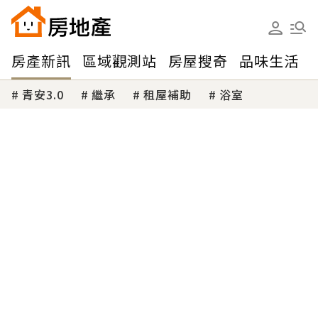
房產新訊
區域觀測站
房屋搜奇
品味生活
青安3.0
繼承
租屋補助
浴室