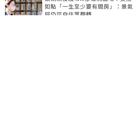
如點「一生至少要有間房」：景氣
弱仍可自住等翻轉
青安3.0有3年不必急搶上車！專
家：選舉前是觀察點
買方出1750萬斡旋遭拒！屋主嫌
打9折不賣 網批中古屋亂象：惜售
就別喊賣
日勝生持續深耕台中市場 台中捷
運南屯站土地開發共構大樓開工動
土
青安3.0排富掀爭議！高薪族喊
「像被懲罰」 網友正反意見吵翻