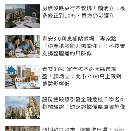
房價沒跌央行不鬆綁！顏炳立：最
多修正到10%、買方仍可獲利
青安3.0利息補貼退場！專家點
「傳產還款能力需關注」：科技業
支撐整體違約風險低
青安3.0排富門檻不必因縣市調
整！顏炳立：北市3500萬上限對
整體影響低
股房雙殺恐引發金融危機？學者4
指標驗證：缺乏證據僅屬風險想像
頭期款投股市...慘被洗出場！吳淡