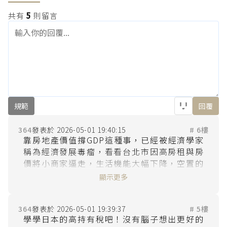
共有
5
則留言
規範
回覆
364
2026-05-01 19:40:15
# 6樓
靠房地產價值撐GDP這種事，已經被經濟學家
稱為經濟發展毒瘤，看看台北市因高房租與房
價將小商家逼走，生活機能大幅下降，空置的
店面一堆租不出去，這樣對嗎？台灣的首都台
顯示更多
北市淪落至此，對經濟弱勢的年輕人情何以
堪？這些房地產商人有錢大幅買廣告散播不實
364
2026-05-01 19:39:37
# 5樓
學學日本的高持有稅吧！沒有腦子想出更好的