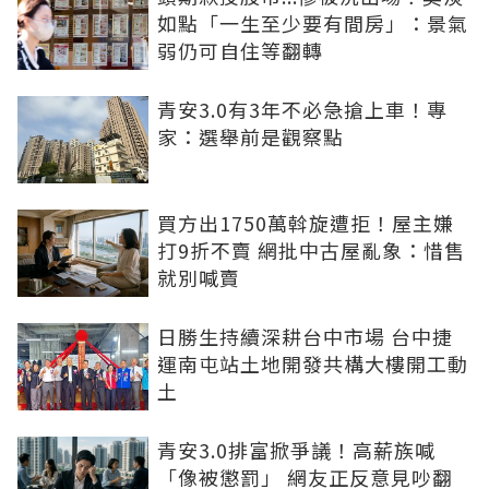
如點「一生至少要有間房」：景氣
弱仍可自住等翻轉
青安3.0有3年不必急搶上車！專
家：選舉前是觀察點
買方出1750萬斡旋遭拒！屋主嫌
打9折不賣 網批中古屋亂象：惜售
就別喊賣
日勝生持續深耕台中市場 台中捷
運南屯站土地開發共構大樓開工動
土
青安3.0排富掀爭議！高薪族喊
「像被懲罰」 網友正反意見吵翻