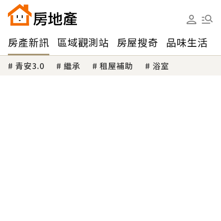
房產新訊
區域觀測站
房屋搜奇
品味生活
青安3.0
繼承
租屋補助
浴室