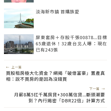
淡海新市鎮 首購族愛
屏東套房＋存股千張00878...目標
65歲退休！32歲台北人曝：現在
已有243張
←
上一篇
買股租房極大化資金？網揭「破億富豪」置產真
相：說不買房的是因為沒錢買
下一篇
→
月薪8萬5扛千萬房貸+300萬信貸...斷頭潮要
到？內行揭密「DBR22倍」計算方式