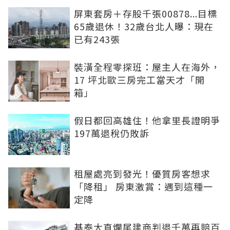
屏東套房＋存股千張00878...目標
65歲退休！32歲台北人曝：現在
已有243張
裝潢全程零探班：屋主人在海外，
17 坪北歐三房完工當天才「開
箱」
假日都回高雄住！他拿里長證明爭
197萬退稅仍敗訴
租屋處亮到發光！優質房客想求
「降租」 房東激賞：遇到這種一
定降
基泰大直爛尾建商判退千萬再賠百