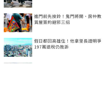
進門前先按鈴！鬼門將開、房仲教
賞屋簽約避邪三招
假日都回高雄住！他拿里長證明爭
197萬退稅仍敗訴
房市快要V轉！小孟老師指「明年
迎突破」：今年下半年是買點...資
金僅暫時被AI吸走
36%境外資金撐日本不動產交易
住宅、飯店及物流躍投資焦點