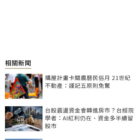
相關新聞
購屋計畫卡關農曆民俗月 21世紀
不動產：謹記五原則免驚
台股震盪資金會轉進房市？台經院
學者：AI紅利仍在、資金多半續留
股市