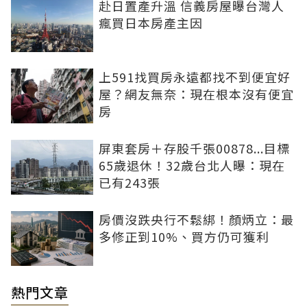
赴日置產升溫 信義房屋曝台灣人
瘋買日本房產主因
上591找買房永遠都找不到便宜好
屋？網友無奈：現在根本沒有便宜
房
屏東套房＋存股千張00878...目標
65歲退休！32歲台北人曝：現在
已有243張
房價沒跌央行不鬆綁！顏炳立：最
多修正到10%、買方仍可獲利
熱門文章