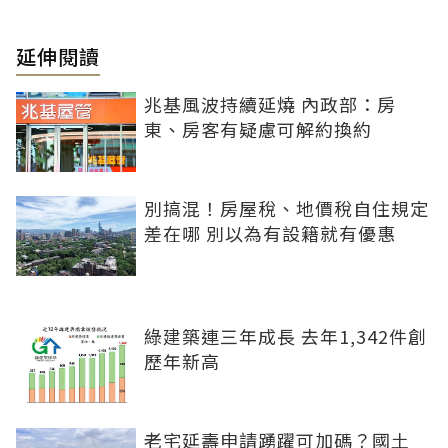
延伸閱讀
兆基風波持續延燒 內政部：房
東、房客有疑慮可解約換約
別搞混！房屋稅、地價稅自住規定
差在哪 別以為有設籍就有優惠
綠建築連三年成長 去年1,342件創
歷年新高
老宅延壽申請踴躍可加碼？國土