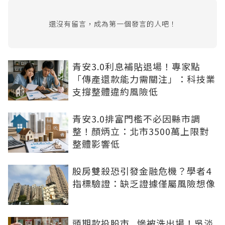
還沒有留言，成為第一個發言的人吧！
青安3.0利息補貼退場！專家點
「傳產還款能力需關注」：科技業
支撐整體違約風險低
青安3.0排富門檻不必因縣市調
整！顏炳立：北市3500萬上限對
整體影響低
股房雙殺恐引發金融危機？學者4
指標驗證：缺乏證據僅屬風險想像
頭期款投股市...慘被洗出場！吳淡