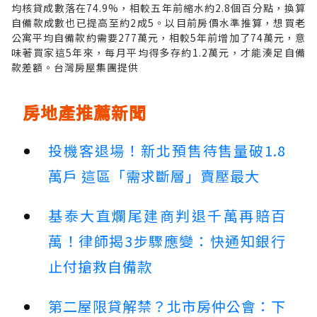
均核貸成數落在74.9%，相較五年前縮水約2.8個百分點，換算
自備款成數也已提高至約2成5。以目前房價水準推算，想買老
公寓平均自備款約需要277萬元，相較5年前增加了74萬元，意
味著買家這5年來，每月平均得多存約1.2萬元，才能湊足自備
款差額。台灣房屋集團提供
房地產推薦新聞
投機客退場！新北預售待售量破1.8
萬戶 這區「需求斷層」賣壓最大
基泰大直爛尾建商判退千萬再賠百
萬！律師揭3步驟應變：快通知銀行
止付搶救自備款
第二屋限貸解禁？北市房仲公會：下