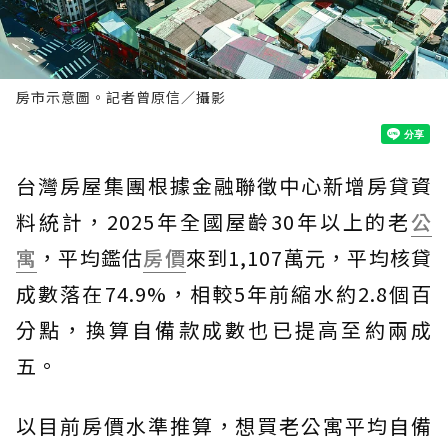
房市示意圖。記者曾原信／攝影
台灣房屋集團根據金融聯徵中心新增房貸資
料統計，2025年全國屋齡30年以上的老
公
寓
，平均鑑估
房價
來到1,107萬元，平均核貸
成數落在74.9%，相較5年前縮水約2.8個百
分點，換算自備款成數也已提高至約兩成
五。
以目前房價水準推算，想買老公寓平均自備