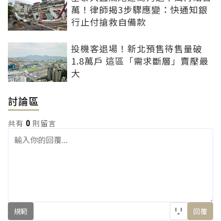
萬！律師揭3步驟應變：快通知銀
行止付搶救自備款
投機客退場！新北預售待售量破
1.8萬戶 這區「需求斷層」賣壓最
大
討論區
共有
0
則留言
規範
回覆