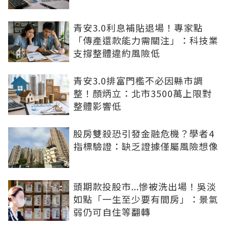
青安3.0利息補貼退場！專家點
「傳產還款能力需關注」：科技業
支撐整體違約風險低
青安3.0排富門檻不必因縣市調
整！顏炳立：北市3500萬上限對
整體影響低
股房雙殺恐引發金融危機？學者4
指標驗證：缺乏證據僅屬風險想像
頭期款投股市...慘被洗出場！吳淡
如點「一生至少要有間房」：景氣
弱仍可自住等翻轉