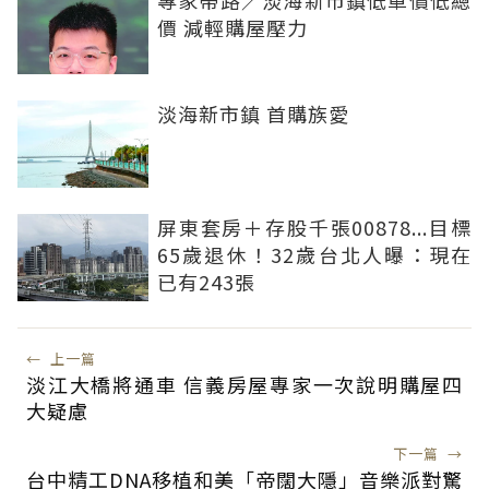
價 減輕購屋壓力
淡海新市鎮 首購族愛
屏東套房＋存股千張00878...目標
65歲退休！32歲台北人曝：現在
已有243張
←
上一篇
淡江大橋將通車 信義房屋專家一次說明購屋四
大疑慮
下一篇
→
台中精工DNA移植和美「帝闊大隱」音樂派對驚