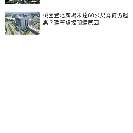
桃園置地廣場未達60公尺為何仍超
高？建管處揭關鍵原因