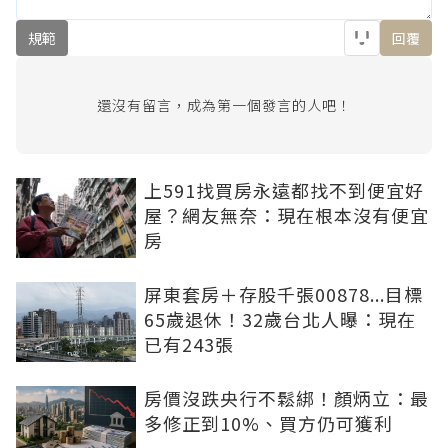
規範
回覆
還沒有留言，成為第一個發言的人吧！
上591找買房永遠都找不到便宜好
屋？網友無奈：現在根本沒有便宜
房
屏東套房＋存股千張00878...目標
65歲退休！32歲台北人曝：現在
已有243張
房價沒跌央行不鬆綁！顏炳立：最
多修正到10%、買方仍可獲利