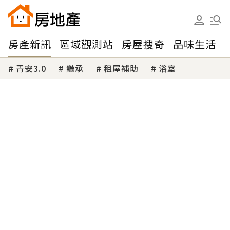
房產新訊
區域觀測站
房屋搜奇
品味生活
青安3.0
繼承
租屋補助
浴室