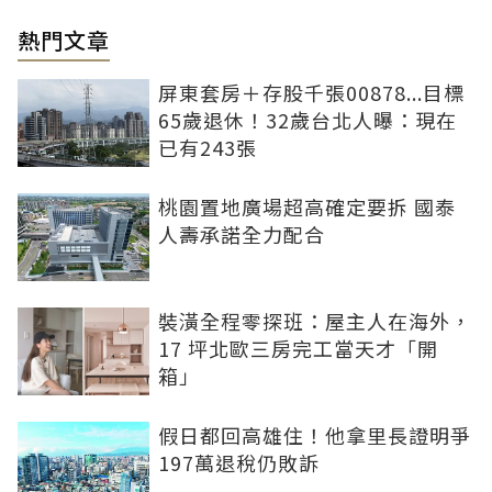
熱門文章
屏東套房＋存股千張00878...目標
65歲退休！32歲台北人曝：現在
已有243張
桃園置地廣場超高確定要拆 國泰
人壽承諾全力配合
裝潢全程零探班：屋主人在海外，
17 坪北歐三房完工當天才「開
箱」
假日都回高雄住！他拿里長證明爭
197萬退稅仍敗訴