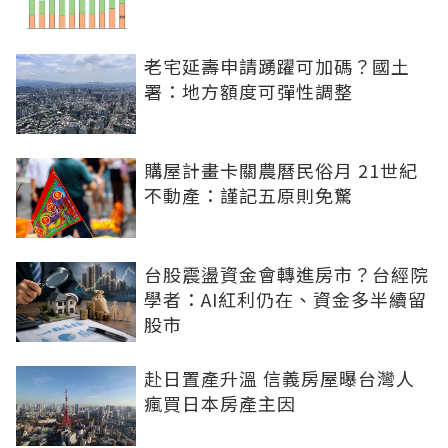
老宅延壽申請踴躍可加碼？國土
署：地方額度可彈性調整
購屋計畫卡關農曆民俗月 21世紀
不動產：謹記五原則免驚
台股震盪資金會轉進房市？台經院
學者：AI紅利仍在、資金多半續留
股市
赴日置產升溫 信義房屋曝台灣人
瘋買日本房產主因