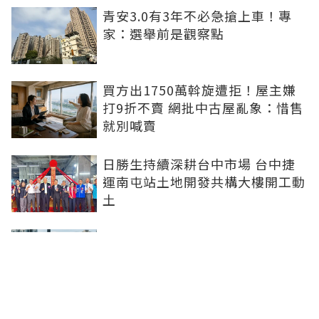
青安3.0有3年不必急搶上車！專
家：選舉前是觀察點
買方出1750萬斡旋遭拒！屋主嫌
打9折不賣 網批中古屋亂象：惜售
就別喊賣
日勝生持續深耕台中市場 台中捷
運南屯站土地開發共構大樓開工動
土
青安3.0排富掀爭議！高薪族喊
「像被懲罰」 網友正反意見吵翻
進門前先按鈴！鬼門將開、房仲教