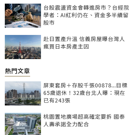
台股震盪資金會轉進房市？台經院
學者：AI紅利仍在、資金多半續留
股市
赴日置產升溫 信義房屋曝台灣人
瘋買日本房產主因
熱門文章
屏東套房＋存股千張00878...目標
65歲退休！32歲台北人曝：現在
已有243張
桃園置地廣場超高確定要拆 國泰
人壽承諾全力配合