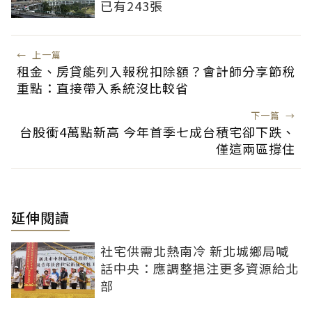
已有243張
←
上一篇
租金、房貸能列入報稅扣除額？會計師分享節稅
重點：直接帶入系統沒比較省
下一篇
→
台股衝4萬點新高 今年首季七成台積宅卻下跌、
僅這兩區撐住
延伸閱讀
社宅供需北熱南冷 新北城鄉局喊
話中央：應調整挹注更多資源給北
部