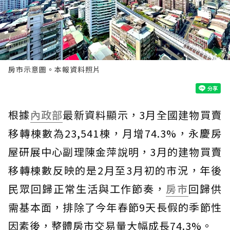
房市示意圖。本報資料照片
根據
內政部
最新資料顯示，3月全國建物買賣
移轉棟數為23,541棟，月增74.3%，永慶房
屋研展中心副理陳金萍說明，3月的建物買賣
移轉棟數反映的是2月至3月初的市況，年後
民眾回歸正常生活與工作節奏，
房市
回歸供
需基本面，排除了今年春節9天長假的季節性
因素後，整體房市交易量大幅成長74.3%。