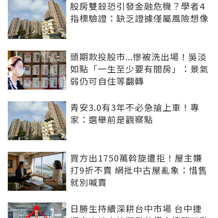
股房雙殺恐引發金融危機？學者4
指標驗證：缺乏證據僅屬風險想像
頭期款投股市...慘被洗出場！吳淡
如點「一生至少要有間房」：景氣
弱仍可自住等翻轉
青安3.0有3年不必急搶上車！專
家：選舉前是觀察點
買方出1750萬斡旋遭拒！屋主嫌
打9折不賣 網批中古屋亂象：惜售
就別喊賣
日勝生持續深耕台中市場 台中捷