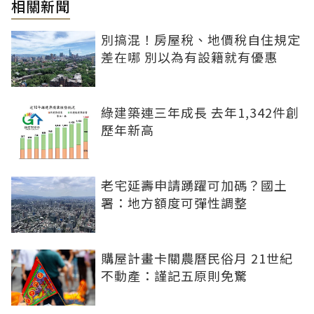
相關新聞
別搞混！房屋稅、地價稅自住規定
差在哪 別以為有設籍就有優惠
綠建築連三年成長 去年1,342件創
歷年新高
老宅延壽申請踴躍可加碼？國土
署：地方額度可彈性調整
購屋計畫卡關農曆民俗月 21世紀
不動產：謹記五原則免驚