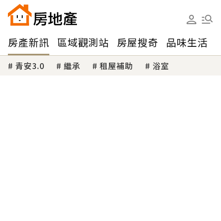
房產新訊
區域觀測站
房屋搜奇
品味生活
青安3.0
繼承
租屋補助
浴室