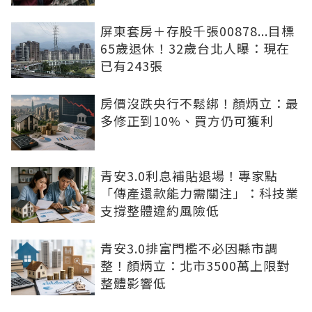
屏東套房＋存股千張00878...目標
65歲退休！32歲台北人曝：現在
已有243張
房價沒跌央行不鬆綁！顏炳立：最
多修正到10%、買方仍可獲利
青安3.0利息補貼退場！專家點
「傳產還款能力需關注」：科技業
支撐整體違約風險低
青安3.0排富門檻不必因縣市調
整！顏炳立：北市3500萬上限對
整體影響低