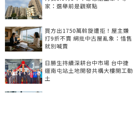
家：選舉前是觀察點
買方出1750萬斡旋遭拒！屋主嫌
打9折不賣 網批中古屋亂象：惜售
就別喊賣
日勝生持續深耕台中市場 台中捷
運南屯站土地開發共構大樓開工動
土
青安3.0排富掀爭議！高薪族喊
「像被懲罰」 網友正反意見吵翻
進門前先按鈴！鬼門將開、房仲教
賞屋簽約避邪三招