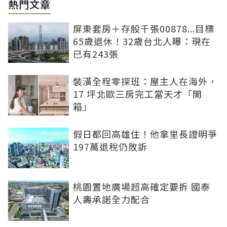
熱門文章
屏東套房＋存股千張00878...目標
65歲退休！32歲台北人曝：現在
已有243張
裝潢全程零探班：屋主人在海外，
17 坪北歐三房完工當天才「開
箱」
假日都回高雄住！他拿里長證明爭
197萬退稅仍敗訴
桃園置地廣場超高確定要拆 國泰
人壽承諾全力配合