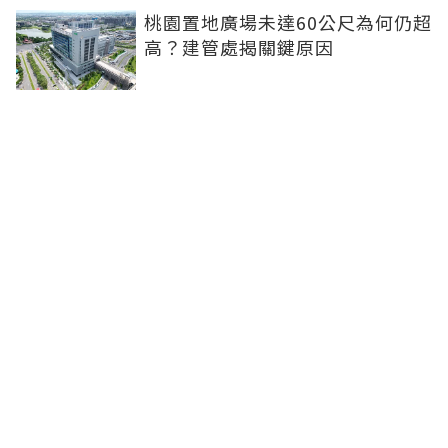
桃園置地廣場未達60公尺為何仍超
高？建管處揭關鍵原因