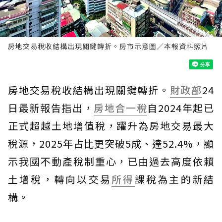
房地交易稅收結構出現關鍵轉折。房市示意圖／本報資料照片
房地交易稅收結構出現關鍵轉折。
財政部
24
日最新報告指出，
房地合一稅
自2024年起已
正式超越土地增值稅，躍升為房地交易最大
稅源，2025年占比更突破5成、達52.4%，顯
示我國不動產稅制重心，已由過去高度依賴
土增稅，轉向以交易
所得
課稅為主的新結
構。