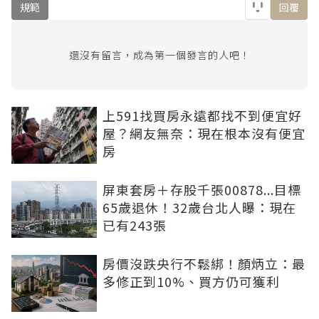
規範
回覆
還沒有留言，成為第一個發言的人吧！
上591找買房永遠都找不到便宜好
屋？網友無奈：現在根本沒有便宜
房
屏東套房＋存股千張00878...目標
65歲退休！32歲台北人曝：現在
已有243張
房價沒跌央行不鬆綁！顏炳立：最
多修正到10%、買方仍可獲利