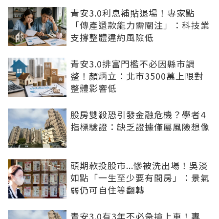
青安3.0利息補貼退場！專家點
「傳產還款能力需關注」：科技業
支撐整體違約風險低
青安3.0排富門檻不必因縣市調
整！顏炳立：北市3500萬上限對
整體影響低
股房雙殺恐引發金融危機？學者4
指標驗證：缺乏證據僅屬風險想像
頭期款投股市...慘被洗出場！吳淡
如點「一生至少要有間房」：景氣
弱仍可自住等翻轉
青安3.0有3年不必急搶上車！專