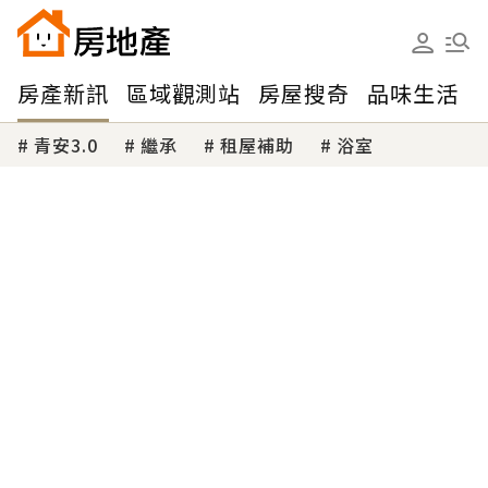
房產新訊
區域觀測站
房屋搜奇
品味生活
青安3.0
繼承
租屋補助
浴室