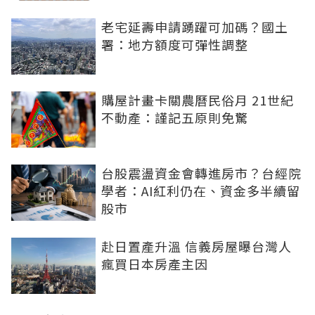
老宅延壽申請踴躍可加碼？國土
署：地方額度可彈性調整
購屋計畫卡關農曆民俗月 21世紀
不動產：謹記五原則免驚
台股震盪資金會轉進房市？台經院
學者：AI紅利仍在、資金多半續留
股市
赴日置產升溫 信義房屋曝台灣人
瘋買日本房產主因