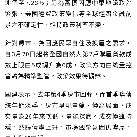
測值至7.28%；另為審慎因應中東地緣政治
緊張、美國經貿政策變化等全球經濟金融前
景之不確定性，維持政策利率不變。
針對房市，為回應民眾自住及換屋之需求，
自3月20日起將全國自然人第2戶購屋貸款成
數上限由5成調升為6成，政策方向由總量控
管轉為精準監管，政策效果待觀察。
國建表示，去年第4季房市回彈，而首季逢傳
統年節淡季，房市呈現量縮、價高局面，成
交量為26年來次低，量能探底。成交價雖持
穩，然議價率上升，市場觀望氛圍仍濃厚，