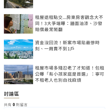
租屋退租點交...房東房客觀念大不
同！3大爭端曝：牆面油漆、沙發
賠償最常鬧翻
資金沒回流！新案市場陷最慘時
刻、一周賣不到1戶
租屋市場多殘忍老了才知道！包租
公曝「有小孩家庭是首選」：寧可
不租老人也別自找麻煩
討論區
共有
0
則留言