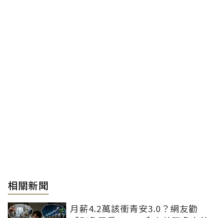
相關新聞
月薪4.2萬該衝青安3.0？網友勸