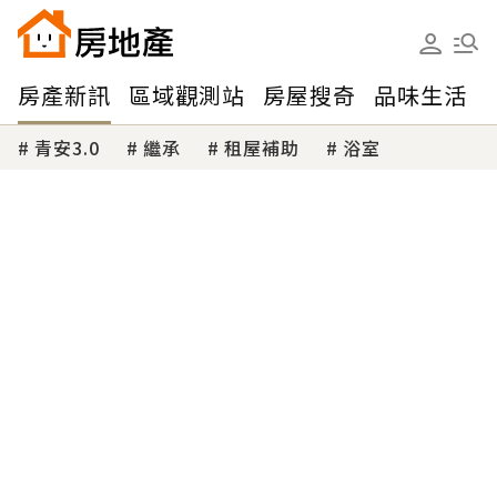
房產新訊
區域觀測站
房屋搜奇
品味生活
青安3.0
繼承
租屋補助
浴室