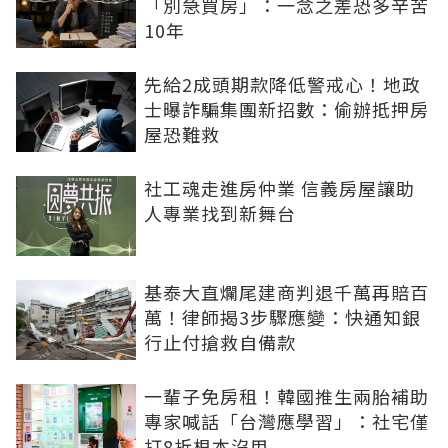
「別急買房」：一念之差恐多辛苦
10年
先給2成頭期款降低警戒心！地政
士曝詐騙集團新招數：偷辦抵押房
屋恐難救
社工魂走進房仲業 信義房屋讓助
人專業找到新舞台
基泰大直爛尾建商判退千萬再賠百
萬！律師揭3步驟應變：快通知銀
行止付搶救自備款
一輩子免房租！韓國推生兩胎補助
專家喊話「台灣應學習」：社宅僅
打8折根本沒用