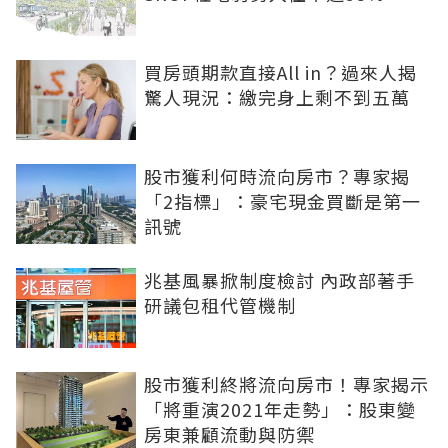
買房頭期款直接All in？過來人揭
驚人現況：繳完身上剩不到五萬
股市獲利何時流向房市？專家揭
「2指標」：豪宅現金買斷是第一
訊號
兆基風暴掀制度檢討 內政部著手
研議包租代管機制
股市獲利終將流向房市！專家揭示
「將重演2021年走勢」：股東變
房東兼顧流動與防禦