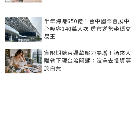
半年海賺650億！台中國際會展中
心吸客140萬人次 房市逆勢坐穩交
易王
寬限期結束還款壓力暴增！過來人
曝省下現金流關鍵：沒拿去投資等
於白費