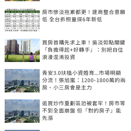
房市慘淡拖累都更！建商整合意願
低 全台拆照量探6年新低
買房首購先求上車！吳淡如點關鍵
「負擔得起+好轉手」：別把自住
浪漫混淆投資
青安3.0扶植小資婚育...市場明顯
分流！張旭嵐：1200-1800萬的兩
房、小三房會是主力
追買炒作重劃區恐被套牢！房市等
不到全面崩盤 但「對的房子」能
先漲