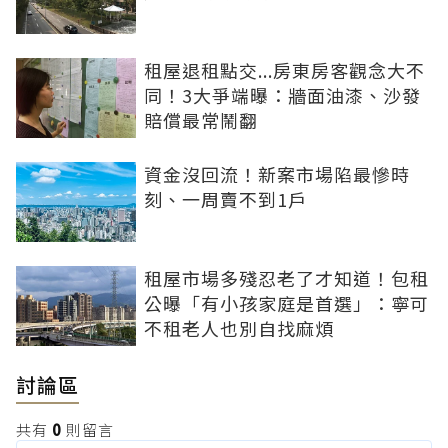
租屋退租點交...房東房客觀念大不
同！3大爭端曝：牆面油漆、沙發
賠償最常鬧翻
資金沒回流！新案市場陷最慘時
刻、一周賣不到1戶
租屋市場多殘忍老了才知道！包租
公曝「有小孩家庭是首選」：寧可
不租老人也別自找麻煩
討論區
共有
0
則留言