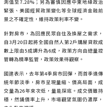
測值至7.28%；另為審慎因應中東地緣政治
緊張、美國經貿政策變化等全球經濟金融前
景之不確定性，維持政策利率不變。
針對房市，為回應民眾自住及換屋之需求，
自3月20日起將全國自然人第2戶購屋貸款成
數上限由5成調升為6成，政策方向由總量控
管轉為精準監管，政策效果待觀察。
國建表示，去年第4季房市回彈，而首季逢傳
統年節淡季，房市呈現量縮、價高局面，成
交量為26年來次低，量能探底。成交價雖持
穩，然議價率上升，市場觀望氛圍仍濃厚，