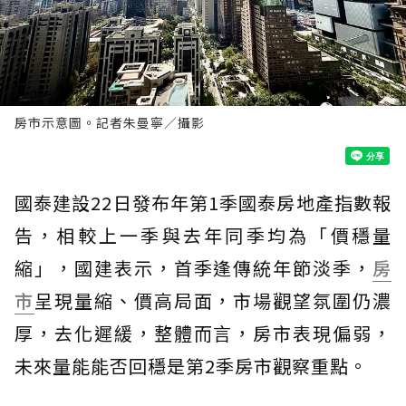
房市示意圖。記者朱曼寧／攝影
國泰建設22日發布年第1季國泰房地產指數報
告，相較上一季與去年同季均為「價穩量
縮」，國建表示，首季逢傳統年節淡季，
房
市
呈現量縮、價高局面，市場觀望氛圍仍濃
厚，去化遲緩，整體而言，房市表現偏弱，
未來量能能否回穩是第2季房市觀察重點。