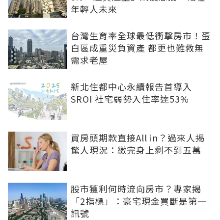
年輕人未來
台灣生育率全球最低衝擊房市！蛋
白區成重災負資產 都更也難救無
需求老屋
新北住都中心永續報告首導入
SROI 社宅弱勢入住率達53%
買房頭期款直接All in？過來人揭
驚人現況：繳完身上剩不到五萬
股市獲利何時流向房市？專家揭
「2指標」：豪宅現金買斷是第一
訊號