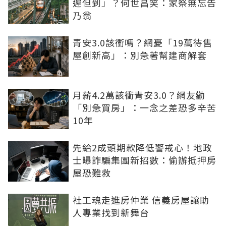
遲但到」？何世昌笑：家祭無忘告
乃翁
青安3.0該衝嗎？網憂「19萬待售
屋創新高」：別急著幫建商解套
月薪4.2萬該衝青安3.0？網友勸
「別急買房」：一念之差恐多辛苦
10年
先給2成頭期款降低警戒心！地政
士曝詐騙集團新招數：偷辦抵押房
屋恐難救
社工魂走進房仲業 信義房屋讓助
人專業找到新舞台