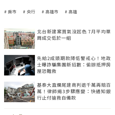
房市
央行
高雄市
高雄
北台新建案買氣沒起色 7月平均單
周成交低於一組
先給2成頭期款降低警戒心！地政
士曝詐騙集團新招數：偷辦抵押房
屋恐難救
基泰大直爛尾建商判退千萬再賠百
萬！律師揭3步驟應變：快通知銀
行止付搶救自備款