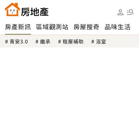
房產新訊
區域觀測站
房屋搜奇
品味生活
青安3.0
繼承
租屋補助
浴室