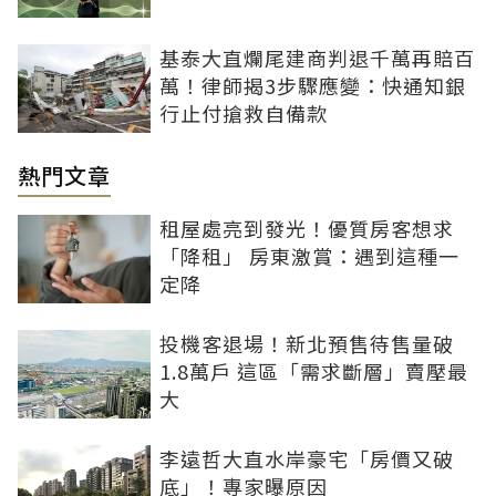
基泰大直爛尾建商判退千萬再賠百
萬！律師揭3步驟應變：快通知銀
行止付搶救自備款
熱門文章
租屋處亮到發光！優質房客想求
「降租」 房東激賞：遇到這種一
定降
投機客退場！新北預售待售量破
1.8萬戶 這區「需求斷層」賣壓最
大
李遠哲大直水岸豪宅「房價又破
底」！專家曝原因