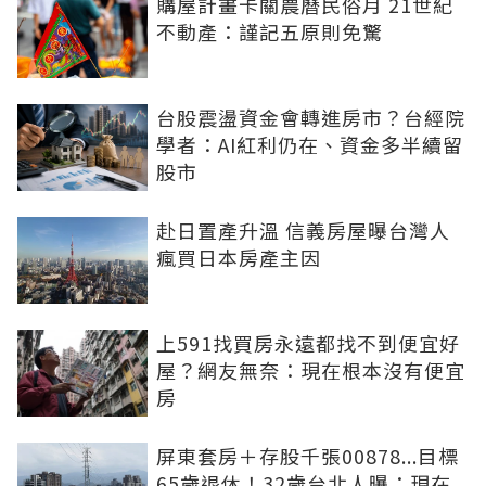
購屋計畫卡關農曆民俗月 21世紀
不動產：謹記五原則免驚
台股震盪資金會轉進房市？台經院
學者：AI紅利仍在、資金多半續留
股市
赴日置產升溫 信義房屋曝台灣人
瘋買日本房產主因
上591找買房永遠都找不到便宜好
屋？網友無奈：現在根本沒有便宜
房
屏東套房＋存股千張00878...目標
65歲退休！32歲台北人曝：現在