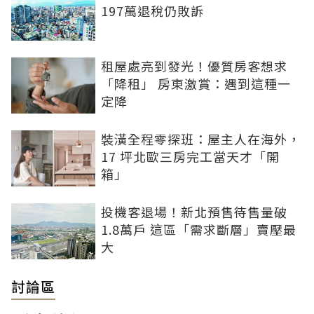
197萬退稅仍敗訴
租屋處亮到發光！優質房客想求
「降租」 房東激賞：遇到這種一
定降
裝潢全程零探班：屋主人在海外，
17 坪北歐三房完工當天才「開
箱」
投機客退場！新北預售待售量破
1.8萬戶 這區「需求斷層」賣壓最
大
討論區