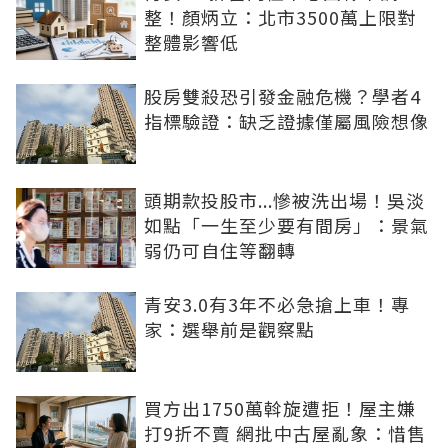
整！顏炳立：北市3500萬上限對
整體影響低
股房雙殺恐引發金融危機？學者4
指標驗證：缺乏證據僅屬風險想像
頭期款投股市...慘被洗出場！吳淡
如點「一生至少要有間房」：景氣
弱仍可自住等翻轉
青安3.0有3年不必急搶上車！專
家：選舉前是觀察點
買方出1750萬斡旋遭拒！屋主嫌
打9折不賣 網批中古屋亂象：惜售