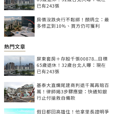
已有243張
房價沒跌央行不鬆綁！顏炳立：最
多修正到10%、買方仍可獲利
熱門文章
屏東套房＋存股千張00878...目標
65歲退休！32歲台北人曝：現在
已有243張
基泰大直爛尾建商判退千萬再賠百
萬！律師揭3步驟應變：快通知銀
行止付搶救自備款
假日都回高雄住！他拿里長證明爭