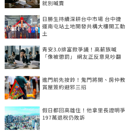
就別喊賣
日勝生持續深耕台中市場 台中捷
運南屯站土地開發共構大樓開工動
土
青安3.0排富掀爭議！高薪族喊
「像被懲罰」 網友正反意見吵翻
進門前先按鈴！鬼門將開、房仲教
賞屋簽約避邪三招
假日都回高雄住！他拿里長證明爭
197萬退稅仍敗訴