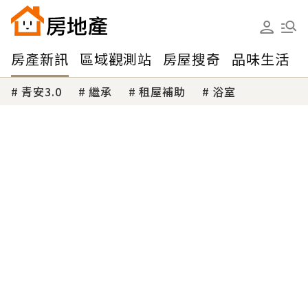
房產新訊
區域觀測站
房屋搜奇
品味生活
青安3.0
繼承
租屋補助
浴室