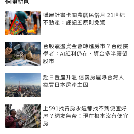
相關新聞
購屋計畫卡關農曆民俗月 21世紀
不動產：謹記五原則免驚
台股震盪資金會轉進房市？台經院
學者：AI紅利仍在、資金多半續留
股市
赴日置產升溫 信義房屋曝台灣人
瘋買日本房產主因
上591找買房永遠都找不到便宜好
屋？網友無奈：現在根本沒有便宜
房