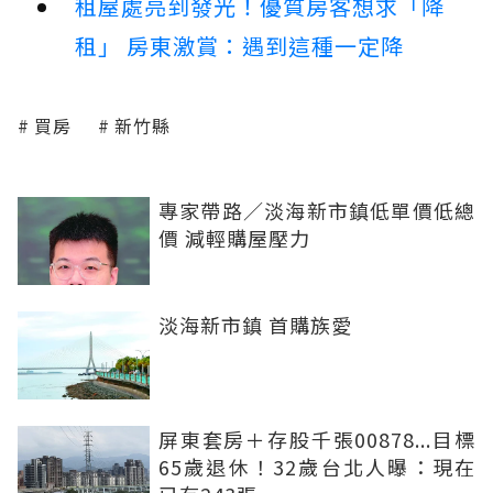
租屋處亮到發光！優質房客想求「降
租」 房東激賞：遇到這種一定降
買房
新竹縣
專家帶路／淡海新市鎮低單價低總
價 減輕購屋壓力
淡海新市鎮 首購族愛
屏東套房＋存股千張00878...目標
65歲退休！32歲台北人曝：現在