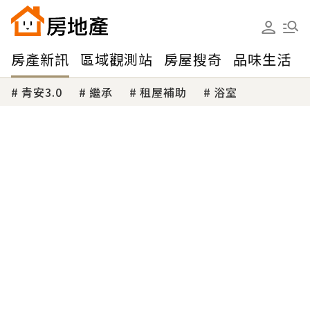
房產新訊
區域觀測站
房屋搜奇
品味生活
青安3.0
繼承
租屋補助
浴室