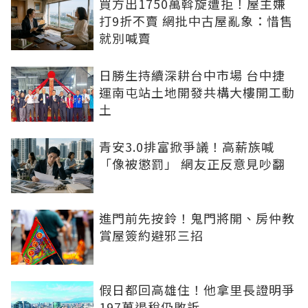
買方出1750萬斡旋遭拒！屋主嫌
打9折不賣 網批中古屋亂象：惜售
就別喊賣
日勝生持續深耕台中市場 台中捷
運南屯站土地開發共構大樓開工動
土
青安3.0排富掀爭議！高薪族喊
「像被懲罰」 網友正反意見吵翻
進門前先按鈴！鬼門將開、房仲教
賞屋簽約避邪三招
假日都回高雄住！他拿里長證明爭
197萬退稅仍敗訴