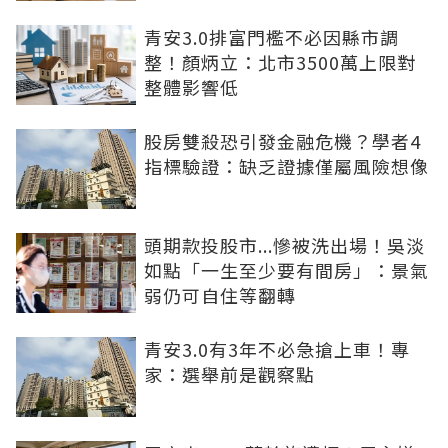
青安3.0排富門檻不必因縣市調
整！顏炳立：北市3500萬上限對
整體影響低
股房雙殺恐引發金融危機？學者4
指標驗證：缺乏證據僅屬風險想像
頭期款投股市...慘被洗出場！吳淡
如點「一生至少要有間房」：景氣
弱仍可自住等翻轉
青安3.0有3年不必急搶上車！專
家：選舉前是觀察點