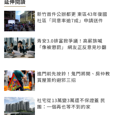
延伸閱讀
新竹首件公辦都更 東區43年復國
社區「同意率逾7成」申請送件
青安3.0排富掀爭議！高薪族喊
「像被懲罰」 網友正反意見吵翻
進門前先按鈴！鬼門將開、房仲教
賞屋簽約避邪三招
社宅從13萬變3萬還不保證蓋 民
團：一個再也等不到的家