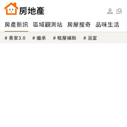
房產新訊
區域觀測站
房屋搜奇
品味生活
青安3.0
繼承
租屋補助
浴室