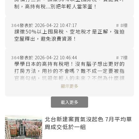
364
2026-04-22 10:47:17
# 8樓
課徵50%以上囤房稅、空地稅才是正解，強迫
364
2026-04-22 10:46:44
# 7樓
學學日本的高持有稅吧！沒有腦子想出更好的
打房方法，用抄的不會嗎？難不成一定要被指
官商勾結，坑殺年輕人的未來？不然為什麼課
這種低得笑死人的囤房稅？還有害死年輕人一
顯示更多
載入更多
北台新建案買氣沒起色 7月平均單
周成交低於一組