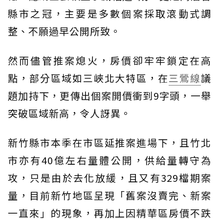
縣市之冠，主要是多數個案採取滾動式調
整、不願過早公開所致。
然而儘管推案熄火，房價卻牢牢鎖定在高
點，部分區域如三峽北大特區，在
三鶯線
議
題加持下，更傳出個案開價衝到9字頭，一舉
突破區域新高，令人訝異。
新竹縣市本季在市區延推案進場下，且竹北
市亦有40億左右量體公開，供給量轉守為
攻，只是由於去化放緩，且又有329檔期案
量，目前新竹地區呈現「舊案沒賣完、新案
一直來」的現象，再加上因精華區房價不跌