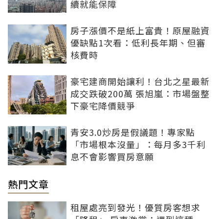
續就能保障
房子漲價不是紙上富貴！原屋融資
優缺點1次看：低利長年期、但審
核費時
豪宅建商開始讓利！台北之星最新
成交跌破200萬 張旭嵐：市場盤整
下豪宅降價競爭
青安3.0炒房是假議題！專家點
「市場根本沒量」：每月多3千利
息不會影響買房意願
熱門文章
租屋處亮到發光！優質房客想求