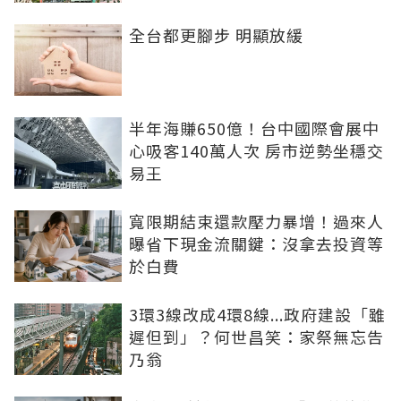
全台都更腳步 明顯放緩
半年海賺650億！台中國際會展中
心吸客140萬人次 房市逆勢坐穩交
易王
寬限期結束還款壓力暴增！過來人
曝省下現金流關鍵：沒拿去投資等
於白費
3環3線改成4環8線...政府建設「雖
遲但到」？何世昌笑：家祭無忘告
乃翁