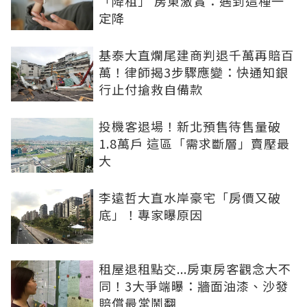
「降租」 房東激賞：遇到這種一
定降
基泰大直爛尾建商判退千萬再賠百
萬！律師揭3步驟應變：快通知銀
行止付搶救自備款
投機客退場！新北預售待售量破
1.8萬戶 這區「需求斷層」賣壓最
大
李遠哲大直水岸豪宅「房價又破
底」！專家曝原因
租屋退租點交...房東房客觀念大不
同！3大爭端曝：牆面油漆、沙發
賠償最常鬧翻