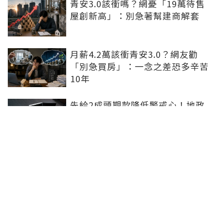
青安3.0該衝嗎？網憂「19萬待售
屋創新高」：別急著幫建商解套
月薪4.2萬該衝青安3.0？網友勸
「別急買房」：一念之差恐多辛苦
10年
先給2成頭期款降低警戒心！地政
士曝詐騙集團新招數：偷辦抵押房
屋恐難救
社工魂走進房仲業 信義房屋讓助
人專業找到新舞台
基泰大直爛尾建商判退千萬再賠百