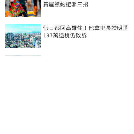
賞屋簽約避邪三招
假日都回高雄住！他拿里長證明爭
197萬退稅仍敗訴
房市快要V轉！小孟老師指「明年
迎突破」：今年下半年是買點...資
金僅暫時被AI吸走
36%境外資金撐日本不動產交易
住宅、飯店及物流躍投資焦點