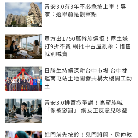
青安3.0有3年不必急搶上車！專
家：選舉前是觀察點
買方出1750萬斡旋遭拒！屋主嫌
打9折不賣 網批中古屋亂象：惜售
就別喊賣
日勝生持續深耕台中市場 台中捷
運南屯站土地開發共構大樓開工動
土
青安3.0排富掀爭議！高薪族喊
「像被懲罰」 網友正反意見吵翻
進門前先按鈴！鬼門將開、房仲教