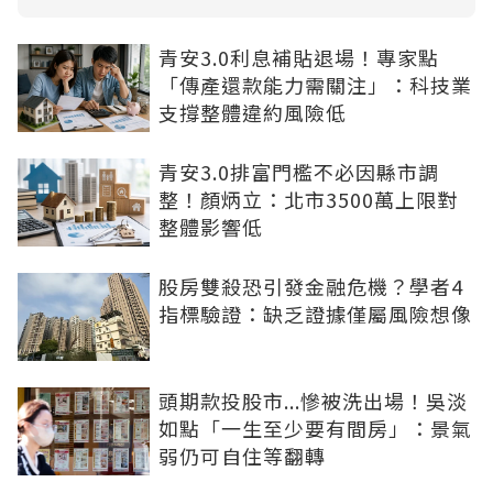
青安3.0利息補貼退場！專家點
「傳產還款能力需關注」：科技業
支撐整體違約風險低
青安3.0排富門檻不必因縣市調
整！顏炳立：北市3500萬上限對
整體影響低
股房雙殺恐引發金融危機？學者4
指標驗證：缺乏證據僅屬風險想像
頭期款投股市...慘被洗出場！吳淡
如點「一生至少要有間房」：景氣
弱仍可自住等翻轉