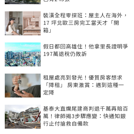
裝潢全程零探班：屋主人在海外，
17 坪北歐三房完工當天才「開
箱」
假日都回高雄住！他拿里長證明爭
197萬退稅仍敗訴
租屋處亮到發光！優質房客想求
「降租」 房東激賞：遇到這種一
定降
基泰大直爛尾建商判退千萬再賠百
萬！律師揭3步驟應變：快通知銀
行止付搶救自備款