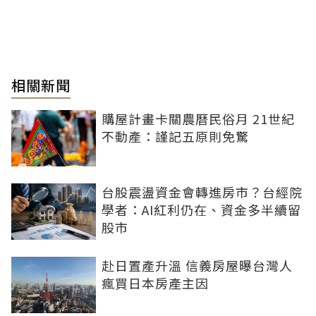
相關新聞
購屋計畫卡關農曆民俗月 21世紀
不動產：謹記五原則免驚
台股震盪資金會轉進房市？台經院
學者：AI紅利仍在、資金多半續留
股市
赴日置產升溫 信義房屋曝台灣人
瘋買日本房產主因