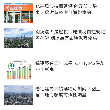
兆基風波持續延燒 內政部：房
東、房客有疑慮可解約換約
別搞混！房屋稅、地價稅自住規定
差在哪 別以為有設籍就有優惠
綠建築連三年成長 去年1,342件創
歷年新高
老宅延壽申請踴躍可加碼？國土
署：地方額度可彈性調整