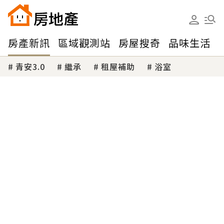
房產新訊
區域觀測站
房屋搜奇
品味生活
青安3.0
繼承
租屋補助
浴室