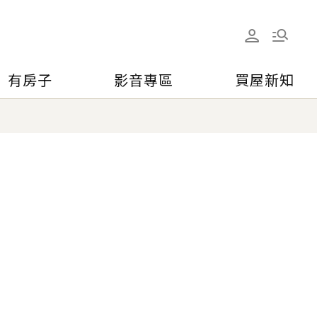
有房子
影音專區
買屋新知