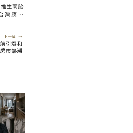
國推生兩胎
台灣應學
根本沒用
下一篇
→
提前引爆和
房市熱潮