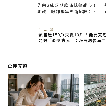
先給2成頭期款降低警戒心！
地政士曝詐騙集團新招數：偷
辦抵押房屋恐難救
←
上一篇
預售屋150戶只賣10戶！他買完
闆揭「最慘情況」：晚買送裝潢才
延伸閱讀