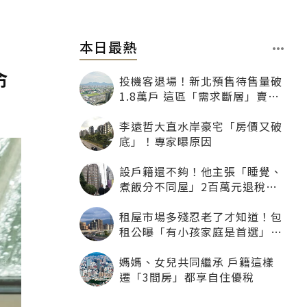
本日最熱
命
投機客退場！新北預售待售量破
1.8萬戶 這區「需求斷層」賣壓
最大
李遠哲大直水岸豪宅「房價又破
底」！專家曝原因
設戶籍還不夠！他主張「睡覺、
煮飯分不同屋」2百萬元退稅照
樣沒了
租屋市場多殘忍老了才知道！包
租公曝「有小孩家庭是首選」：
寧可不租老人也別自找麻煩
媽媽、女兒共同繼承 戶籍這樣
遷「3間房」都享自住優稅