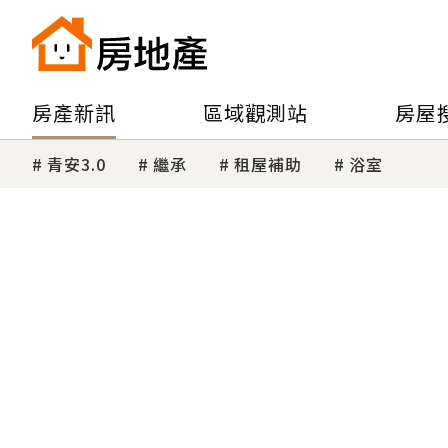
房產新訊
區域觀測站
房屋
青安3.0
繼承
租屋補助
浴室