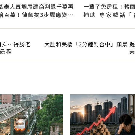
基泰大直爛尾建商判退千萬再
一輩子免房租！韓
賠百萬！律師揭3步驟應變：
補助 專家喊話「
快通知銀行止付搶救自備款
習」：社宅僅打8折
超抖…得勝老
大肚和美橋「2分鐘到台中」願景 
最嘔
美