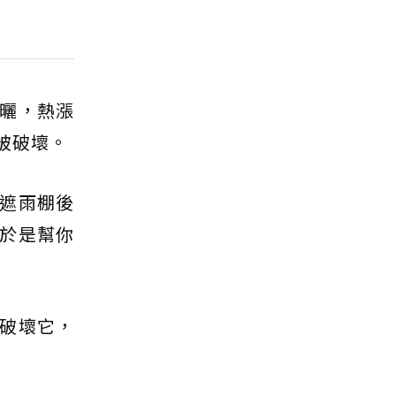
曬，熱漲
被破壞。
遮雨棚後
於是幫你
破壞它，