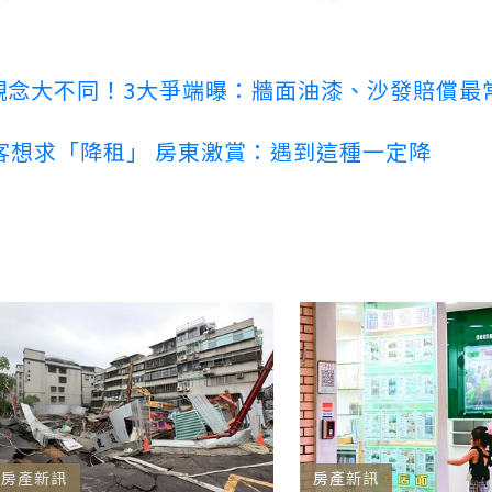
客觀念大不同！3大爭端曝：牆面油漆、沙發賠償最
客想求「降租」 房東激賞：遇到這種一定降
房產新訊
房產新訊