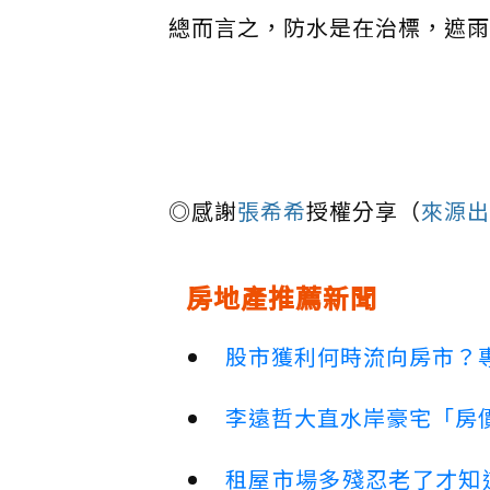
總而言之，防水是在治標，遮雨
◎感謝
張希希
授權分享（
來源出
房地產推薦新聞
股市獲利何時流向房市？
李遠哲大直水岸豪宅「房
租屋市場多殘忍老了才知