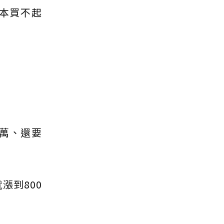
根本買不起
0萬、還要
漲到800