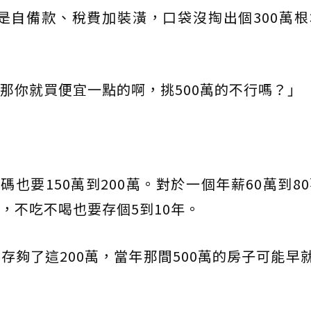
光是自備款、稅費加裝潢，口袋沒掏出個300萬
那你就買便宜一點的啊，挑500萬的不行嗎？」
碼也要150萬到200萬。對於一個年薪60萬到8
，不吃不喝也要存個5到10年。
夠了這200萬，當年那間500萬的房子可能早就