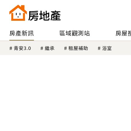
房產新訊
區域觀測站
房屋
青安3.0
繼承
租屋補助
浴室