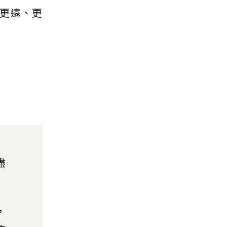
更遠、更
盡
，