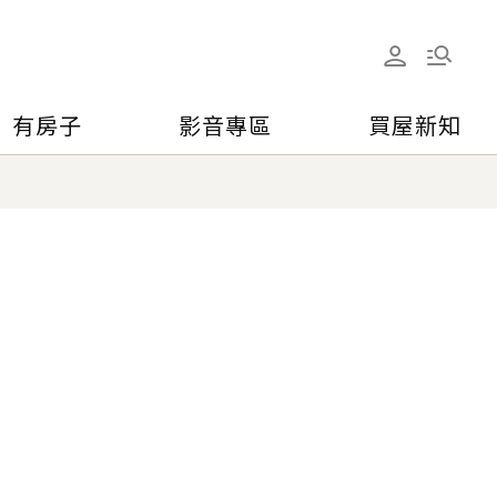
有房子
影音專區
買屋新知