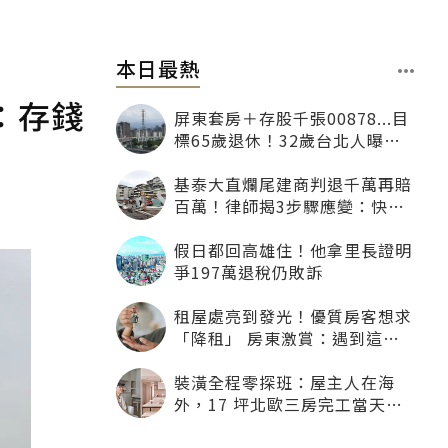
本日最熱
：存錢
屏東套房＋存股千張00878...目
標65歲退休！32歲台北人曝：
現在已有243張
基泰大直爛尾建商判退千萬再賠
百萬！律師揭3步驟應變：快通
知銀行止付搶救自備款
假日都回高雄住！他拿里長證明
爭197萬退稅仍敗訴
租屋處亮到發光！優質房客想求
「降租」 房東激賞：遇到這種
一定降
裝潢全程零探班：屋主人在海
外，17 坪北歐三房完工當天才
「開箱」