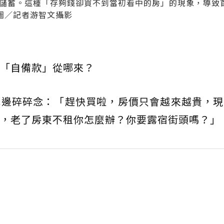
資儲蓄。這種「存夠錢卻買不到當初看中的房」的現象，導致
圖／記者游智文攝影
「自備款」從哪來？
耳邊碎碎念：「趕快買啦，房價只會越來越貴，現
，老了房東不租你怎麼辦？你要露宿街頭嗎？」