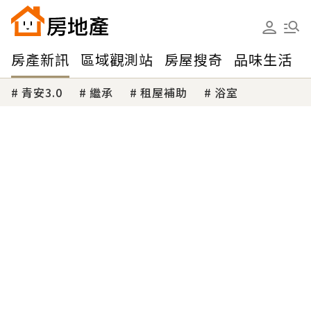
房產新訊
區域觀測站
房屋搜奇
品味生活
青安3.0
繼承
租屋補助
浴室