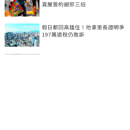
賞屋簽約避邪三招
假日都回高雄住！他拿里長證明爭
197萬退稅仍敗訴
房市快要V轉！小孟老師指「明年
迎突破」：今年下半年是買點...資
金僅暫時被AI吸走
36%境外資金撐日本不動產交易
住宅、飯店及物流躍投資焦點