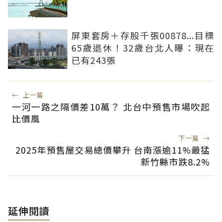
屏東套房＋存股千張00878...目標
65歲退休！32歲台北人曝：現在
已有243張
←
上一篇
一河一路之隔價差10萬？ 北台中預售市場吹起
比價風
下一篇
→
2025年預售屋交易總價攀升 台南漲逾11%最猛
新竹縣市跌8.2%
延伸閱讀