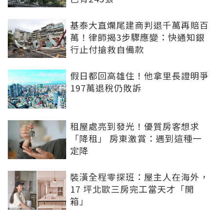
基泰大直爛尾建商判退千萬再賠百
萬！律師揭3步驟應變：快通知銀
行止付搶救自備款
假日都回高雄住！他拿里長證明爭
197萬退稅仍敗訴
租屋處亮到發光！優質房客想求
「降租」 房東激賞：遇到這種一
定降
裝潢全程零探班：屋主人在海外，
17 坪北歐三房完工當天才「開
箱」