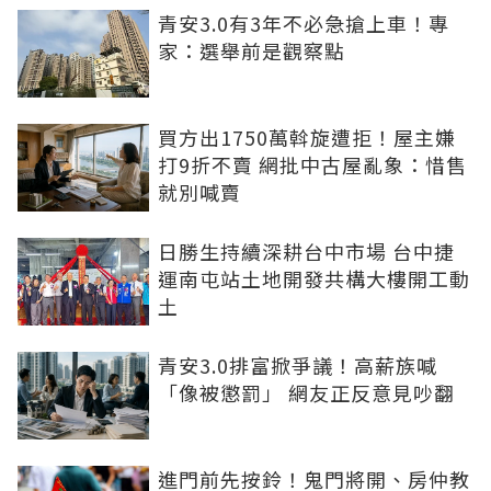
青安3.0有3年不必急搶上車！專
家：選舉前是觀察點
買方出1750萬斡旋遭拒！屋主嫌
打9折不賣 網批中古屋亂象：惜售
就別喊賣
日勝生持續深耕台中市場 台中捷
運南屯站土地開發共構大樓開工動
土
青安3.0排富掀爭議！高薪族喊
「像被懲罰」 網友正反意見吵翻
進門前先按鈴！鬼門將開、房仲教