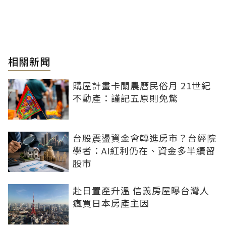
相關新聞
購屋計畫卡關農曆民俗月 21世紀
不動產：謹記五原則免驚
台股震盪資金會轉進房市？台經院
學者：AI紅利仍在、資金多半續留
股市
赴日置產升溫 信義房屋曝台灣人
瘋買日本房產主因