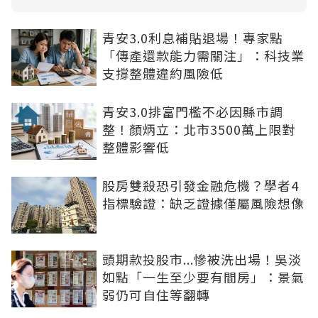
青安3.0利息補貼退場！專家點
「傳產還款能力需關注」：科技業
支撐整體違約風險低
青安3.0排富門檻不必因縣市調
整！顏炳立：北市3500萬上限對
整體影響低
股房雙殺恐引發金融危機？學者4
指標驗證：缺乏證據僅屬風險想像
頭期款投股市...慘被洗出場！吳淡
如點「一生至少要有間房」：景氣
弱仍可自住等翻轉