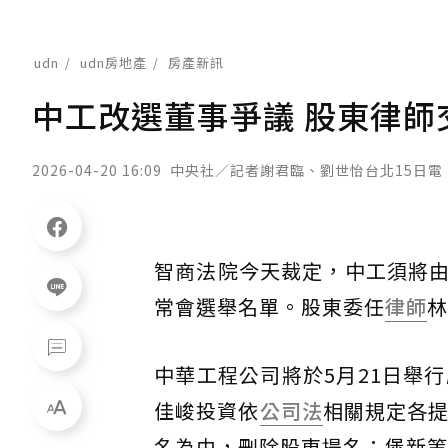
udn
udn房地產
房產新訊
中工改選董事爭議 股東律師
2026-04-20 16:09
中央社／記者謝君臨、劉世怡台北15日電
智商法院今天裁定，中工須將
常會選舉名單。股東委任
律師
林
中華工程公司將於5月21日舉
佳峻投資依
公司法
相關規定各提
名為由，刪除股東提名；堡新等