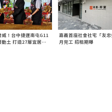
發威！台中捷運南屯G11
嘉義首座社會社宅「友忠
動土 打造27層宜居地
月完工 招租期曝