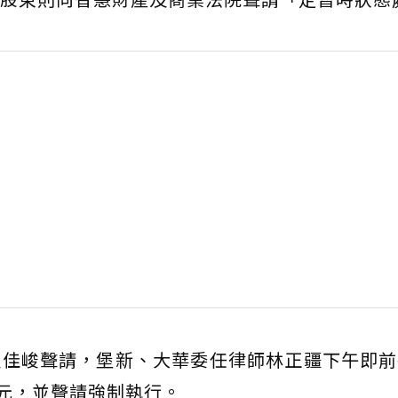
及佳峻聲請，堡新、大華委任律師林正疆下午即前
萬元，並聲請強制執行。