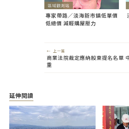
區域觀測站
專家帶路／淡海新市鎮低單價
低總價 減輕購屋壓力
←
上一篇
商業法院裁定應納股東提名名單 
重
延伸閱讀