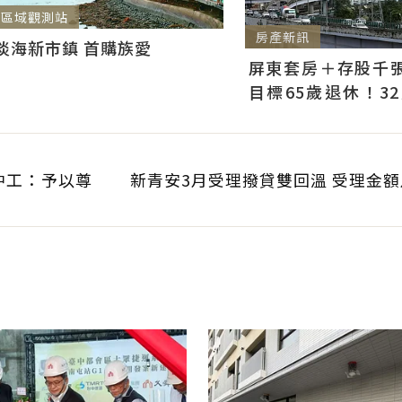
區域觀測站
房產新訊
淡海新市鎮 首購族愛
屏東套房＋存股千張00
目標65歲退休！3
曝：現在已有243張
中工：予以尊
新青安3月受理撥貸雙回溫 受理金額