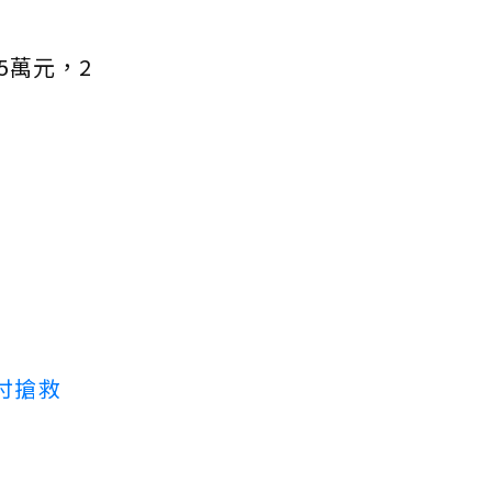
5萬元，2
付搶救