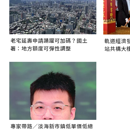
老宅延壽申請踴躍可加碼？國土
軌道經濟
署：地方額度可彈性調整
站共構大樓
標
專家帶路／淡海新市鎮低單價低總