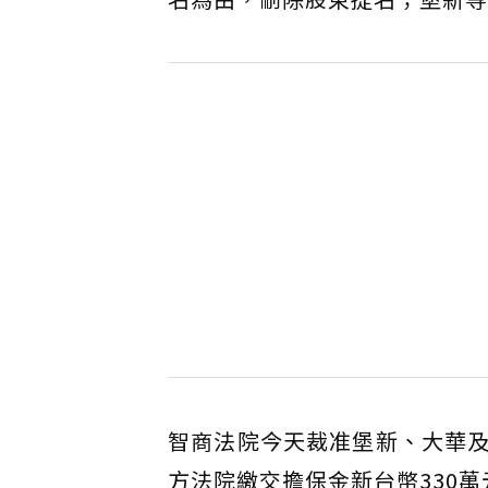
智商法院今天裁准堡新、大華
方法院繳交擔保金新台幣330