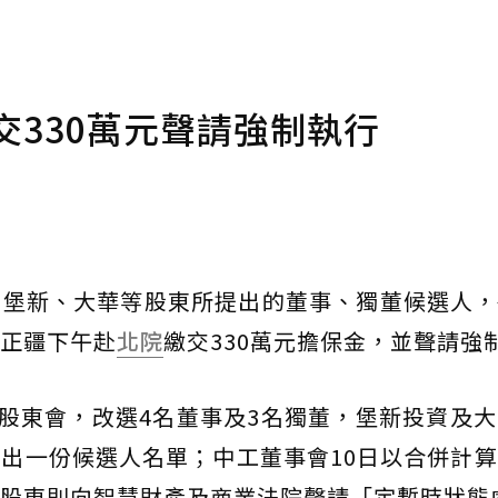
交330萬元聲請強制執行
由堡新、大華等股東所提出的董事、獨董候選人，
正疆下午赴
北院
繳交330萬元擔保金，並聲請強
行股東會，改選4名董事及3名獨董，堡新投資及
出一份候選人名單；中工董事會10日以合併計
股東則向智慧財產及商業法院聲請「定暫時狀態