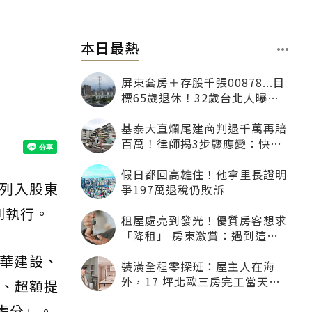
本日最熱
屏東套房＋存股千張00878...目
標65歲退休！32歲台北人曝：
現在已有243張
基泰大直爛尾建商判退千萬再賠
百萬！律師揭3步驟應變：快通
知銀行止付搶救自備款
假日都回高雄住！他拿里長證明
列入股東
爭197萬退稅仍敗訴
制執行。
租屋處亮到發光！優質房客想求
「降租」 房東激賞：遇到這種
一定降
大華建設、
裝潢全程零探班：屋主人在海
外，17 坪北歐三房完工當天才
算、超額提
「開箱」
處分」。