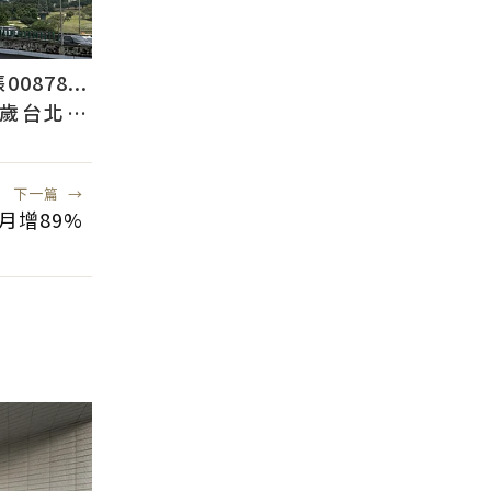
878...
2歲台北人
下一篇
→
月增89%