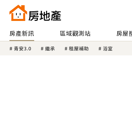
房產新訊
區域觀測站
房屋
青安3.0
繼承
租屋補助
浴室