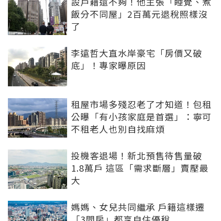
設戶籍還不夠！他主張「睡覺、煮
飯分不同屋」2百萬元退稅照樣沒
了
李遠哲大直水岸豪宅「房價又破
底」！專家曝原因
租屋市場多殘忍老了才知道！包租
公曝「有小孩家庭是首選」：寧可
不租老人也別自找麻煩
投機客退場！新北預售待售量破
1.8萬戶 這區「需求斷層」賣壓最
大
媽媽、女兒共同繼承 戶籍這樣遷
「3間房」都享自住優稅