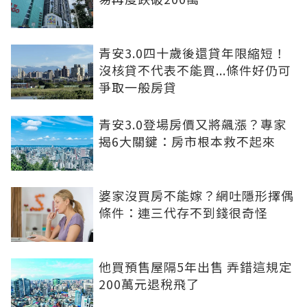
青安3.0四十歲後還貸年限縮短！
沒核貸不代表不能買...條件好仍可
爭取一般房貸
青安3.0登場房價又將飆漲？專家
揭6大關鍵：房市根本救不起來
婆家沒買房不能嫁？網吐隱形擇偶
條件：連三代存不到錢很奇怪
他買預售屋隔5年出售 弄錯這規定
200萬元退稅飛了