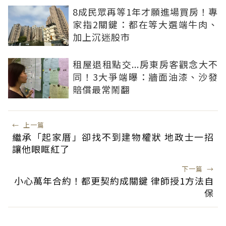
8成民眾再等1年才願進場買房！專
家指2關鍵：都在等大選端牛肉、
加上沉迷股市
租屋退租點交...房東房客觀念大不
同！3大爭端曝：牆面油漆、沙發
賠償最常鬧翻
←
上一篇
繼承「起家厝」卻找不到建物權狀 地政士一招
讓他眼眶紅了
下一篇
→
小心萬年合約！都更契約成關鍵 律師授1方法自
保