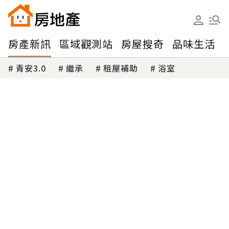
房產新訊
區域觀測站
房屋搜奇
品味生活
青安3.0
繼承
租屋補助
浴室