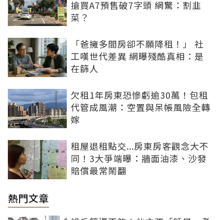
搶買A7預售破7字頭 網驚：割韭
菜？
「爸擁多間房卻不願降租！」 社
工嘆世代差異 網曝殘酷真相：是
在篩人
欠租1年房東恐慘虧逾30萬！包租
代管成風潮：空置與呆帳風險全轉
嫁
租屋退租點交...房東房客觀念大不
同！3大爭端曝：牆面油漆、沙發
賠償最常鬧翻
熱門文章