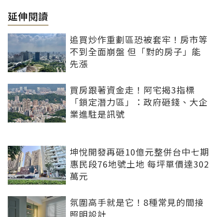
延伸閱讀
追買炒作重劃區恐被套牢！房市等
不到全面崩盤 但「對的房子」能
先漲
買房跟著資金走！阿宅揭3指標
「鎖定潛力區」：政府砸錢、大企
業進駐是訊號
坤悅開發再砸10億元整併台中七期
惠民段76地號土地 每坪單價達302
萬元
氛圍高手就是它！8種常見的間接
照明設計