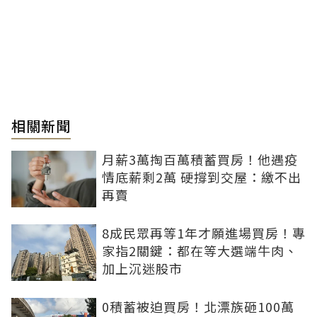
相關新聞
月薪3萬掏百萬積蓄買房！他遇疫
情底薪剩2萬 硬撐到交屋：繳不出
再賣
8成民眾再等1年才願進場買房！專
家指2關鍵：都在等大選端牛肉、
加上沉迷股市
0積蓄被迫買房！北漂族砸100萬