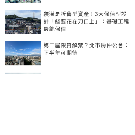
裝潢是折舊型資產！3大保值型設
計「錢要花在刀口上」：基礎工程
最能保值
第二屋限貸解禁？北市房仲公會：
下半年可期待
六都僅北市獨強！全國房價高點回
落4.72% 台中年跌超過6%重傷
青安3.0符合條件不等於核貸！破
除3迷思：不一定能貸8成...收支比
仍是關鍵