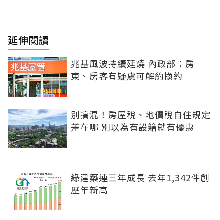
延伸閱讀
兆基風波持續延燒 內政部：房
東、房客有疑慮可解約換約
別搞混！房屋稅、地價稅自住規定
差在哪 別以為有設籍就有優惠
綠建築連三年成長 去年1,342件創
歷年新高