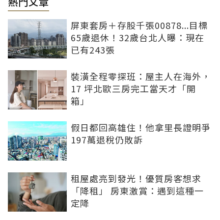
熱門文章
屏東套房＋存股千張00878...目標
65歲退休！32歲台北人曝：現在
已有243張
裝潢全程零探班：屋主人在海外，
17 坪北歐三房完工當天才「開
箱」
假日都回高雄住！他拿里長證明爭
197萬退稅仍敗訴
租屋處亮到發光！優質房客想求
「降租」 房東激賞：遇到這種一
定降