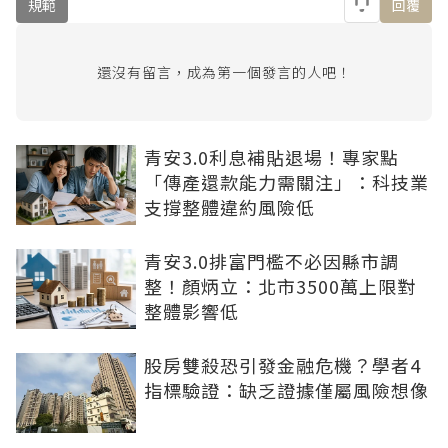
規範
回覆
還沒有留言，成為第一個發言的人吧！
青安3.0利息補貼退場！專家點
「傳產還款能力需關注」：科技業
支撐整體違約風險低
青安3.0排富門檻不必因縣市調
整！顏炳立：北市3500萬上限對
整體影響低
股房雙殺恐引發金融危機？學者4
指標驗證：缺乏證據僅屬風險想像