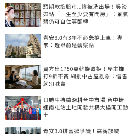
頭期款投股市...慘被洗出場！吳淡
如點「一生至少要有間房」：景氣
弱仍可自住等翻轉
青安3.0有3年不必急搶上車！專
家：選舉前是觀察點
買方出1750萬斡旋遭拒！屋主嫌
打9折不賣 網批中古屋亂象：惜售
就別喊賣
日勝生持續深耕台中市場 台中捷
運南屯站土地開發共構大樓開工動
土
青安3.0排富掀爭議！高薪族喊