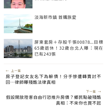
淡海新市鎮 首購族愛
屏東套房＋存股千張00878...目標
65歲退休！32歲台北人曝：現在
已有243張
←
上一篇
房子登記女友名下為躲債！分手慘遭轉賣討不
回…律師曝殘酷法律真相
下一篇
→
假設開放陸客自由行恐推升房價？鄉民點破殘酷
真相：不來你也買不起