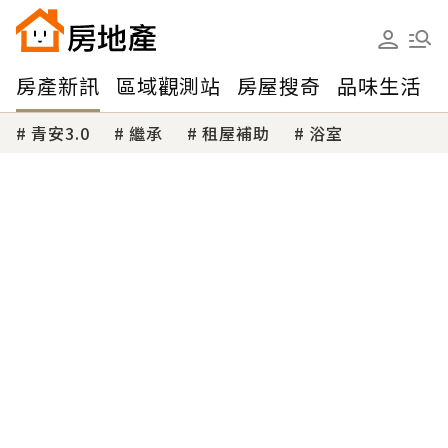
房產新訊
區域觀測站
房屋搜奇
品味生活
青安3.0
繼承
租屋補助
浴室