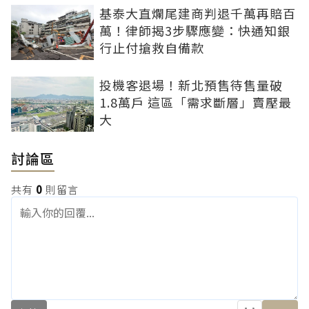
基泰大直爛尾建商判退千萬再賠百
萬！律師揭3步驟應變：快通知銀
行止付搶救自備款
投機客退場！新北預售待售量破
1.8萬戶 這區「需求斷層」賣壓最
大
討論區
共有
0
則留言