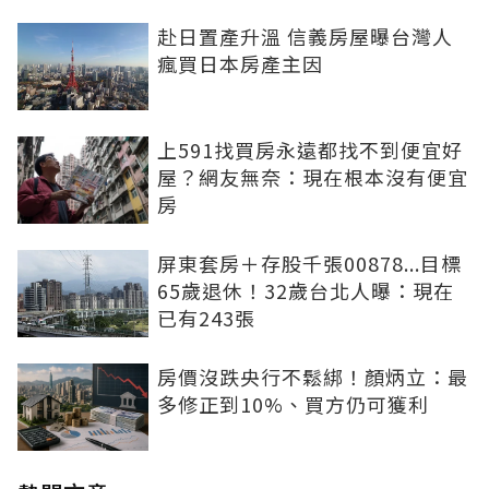
赴日置產升溫 信義房屋曝台灣人
瘋買日本房產主因
上591找買房永遠都找不到便宜好
屋？網友無奈：現在根本沒有便宜
房
屏東套房＋存股千張00878...目標
65歲退休！32歲台北人曝：現在
已有243張
房價沒跌央行不鬆綁！顏炳立：最
多修正到10%、買方仍可獲利