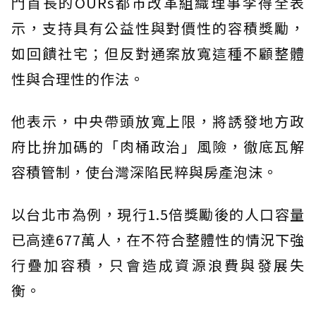
門首長的OURs都市改革組織理事李得全表
示，支持具有公益性與對價性的容積獎勵，
如回饋社宅；但反對通案放寬這種不顧整體
性與合理性的作法。
他表示，中央帶頭放寬上限，將誘發地方政
府比拚加碼的「肉桶政治」風險，徹底瓦解
容積管制，使台灣深陷民粹與房產泡沫。
以台北市為例，現行1.5倍獎勵後的人口容量
已高達677萬人，在不符合整體性的情況下強
行疊加容積，只會造成資源浪費與發展失
衡。