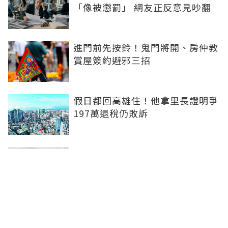
「像被懲罰」 網友正反意見吵翻
進門前先按鈴！鬼門將開、房仲教
賞屋簽約避邪三招
假日都回高雄住！他拿里長證明爭
197萬退稅仍敗訴
房市快要V轉！小孟老師指「明年
迎突破」：今年下半年是買點...資
金僅暫時被AI吸走
36%境外資金撐日本不動產交易
住宅、飯店及物流躍投資焦點