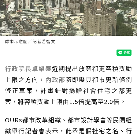
房市示意圖／記者游智文
行政院長
卓榮泰
近期提出放寬都更容積獎勵
上限之方向，
內政部
隨即擬具都市更新條例
修正草案，計畫針對捐贈社會住宅之都更
案，將容積獎勵上限由1.5倍提高至2.0倍。
OURs都市改革組織、都市設計學會等民團組
織舉行記者會表示，此舉是假社宅之名、行