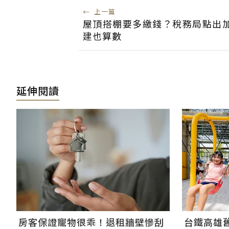
←
上一篇
屋頂搭棚要多繳錢？稅務局點出
建也算數
延伸閱讀
房客保證寵物很乖！退租牆壁慘刮
台鐵高雄