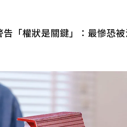
警告「權狀是關鍵」：最慘恐被