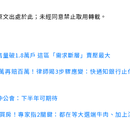
原文出處於此；未經同意禁止取用轉載。
量破1.8萬戶 這區「需求斷層」賣壓最大
萬再賠百萬！律師揭3步驟應變：快通知銀行止
仲公會：下半年可期待
場買房！專家指2關鍵：都在等大選端牛肉、加上