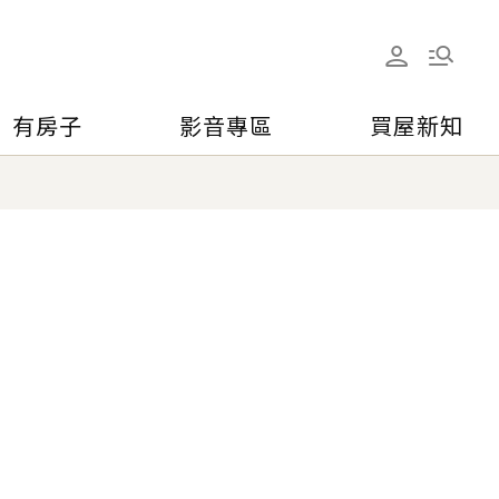
有房子
影音專區
買屋新知