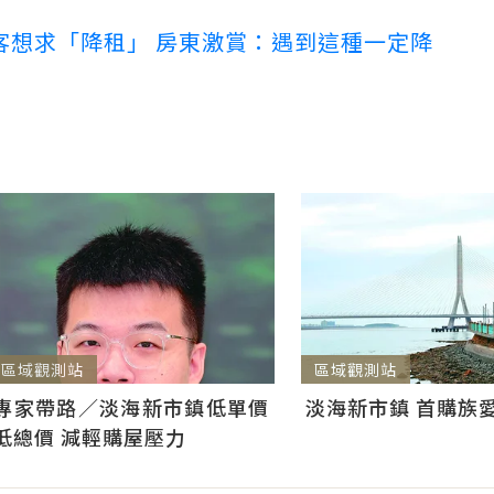
客想求「降租」 房東激賞：遇到這種一定降
區域觀測站
區域觀測站
淡海新市鎮 首購族
專家帶路／淡海新市鎮低單價
低總價 減輕購屋壓力