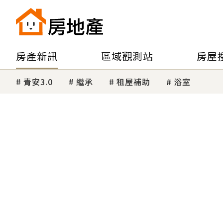
房產新訊
區域觀測站
房屋
青安3.0
繼承
租屋補助
浴室