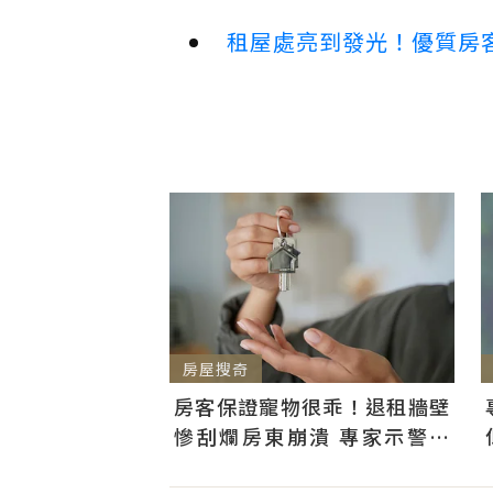
租屋處亮到發光！優質房
房屋搜奇
房客保證寵物很乖！退租牆壁
慘刮爛房東崩潰 專家示警：
「防火線」是關鍵