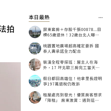
本日最熱
法拍
屏東套房＋存股千張00878...目
標65歲退休！32歲台北人曝：
現在已有243張
桃園置地廣場超高確定要拆 國
泰人壽承諾全力配合
裝潢全程零探班：屋主人在海
外，17 坪北歐三房完工當天才
「開箱」
假日都回高雄住！他拿里長證明
爭197萬退稅仍敗訴
租屋處亮到發光！優質房客想求
「降租」 房東激賞：遇到這種
一定降