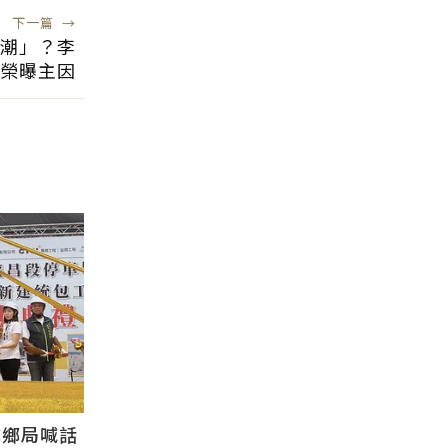
下一篇
→
潮」？李
榮曝主因
城鄉局喊話