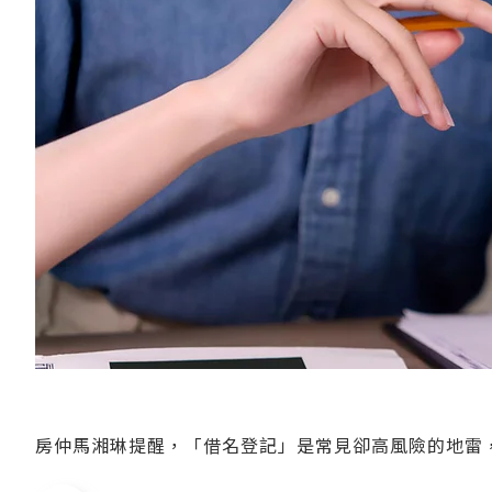
房仲馬湘琳提醒，「借名登記」是常見卻高風險的地雷，民