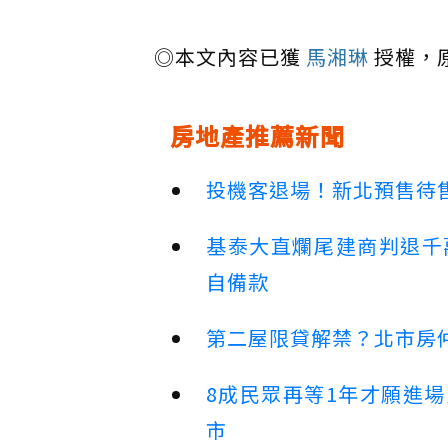
◎本文內容已獲
馬湘琳
授權，
房地產推薦新聞
投機客退場！新北預售待售
基泰大直爛尾建商判退千
自備款
第二屋限貸解禁？北市房
8成民眾再等1年才願進
市