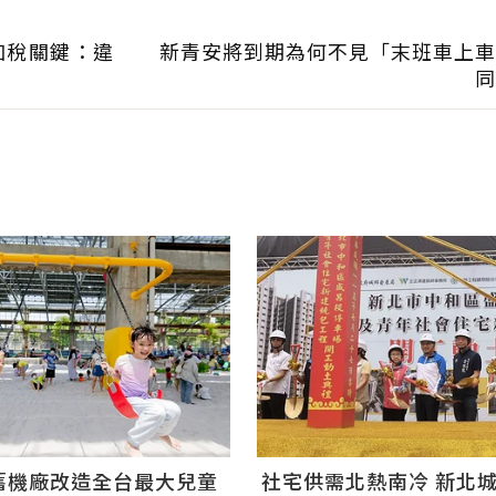
加稅關鍵：違
新青安將到期為何不見「末班車上車
同
舊機廠改造全台最大兒童
社宅供需北熱南冷 新北