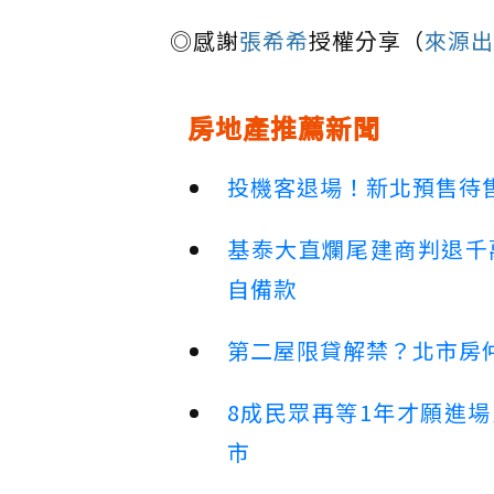
◎感謝
張希希
授權分享（
來源出
房地產推薦新聞
投機客退場！新北預售待售
基泰大直爛尾建商判退千
自備款
第二屋限貸解禁？北市房
8成民眾再等1年才願進
市