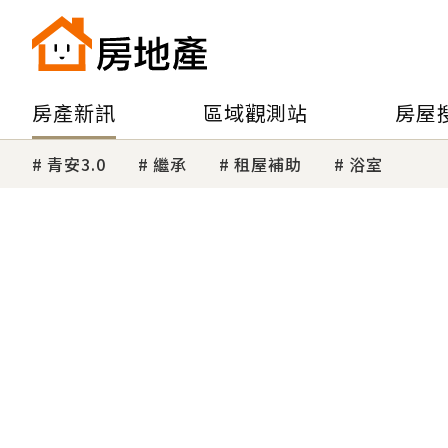
房產新訊
區域觀測站
房屋
青安3.0
繼承
租屋補助
浴室