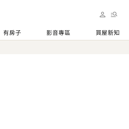
有房子
影音專區
買屋新知