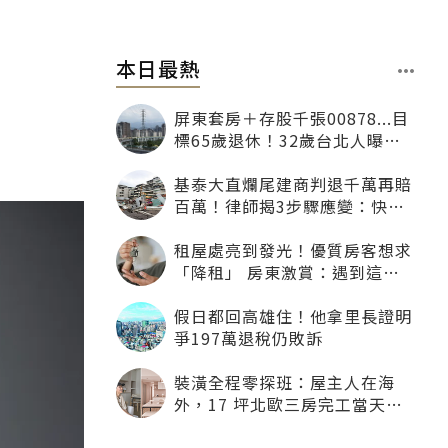
本日最熱
屏東套房＋存股千張00878...目
標65歲退休！32歲台北人曝：
現在已有243張
基泰大直爛尾建商判退千萬再賠
百萬！律師揭3步驟應變：快通
知銀行止付搶救自備款
租屋處亮到發光！優質房客想求
「降租」 房東激賞：遇到這種
一定降
假日都回高雄住！他拿里長證明
爭197萬退稅仍敗訴
裝潢全程零探班：屋主人在海
外，17 坪北歐三房完工當天才
「開箱」