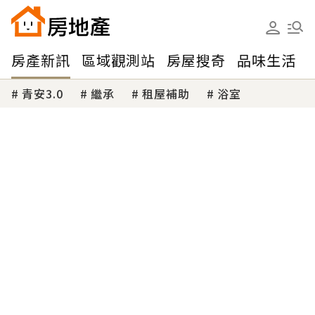
房產新訊
區域觀測站
房屋搜奇
品味生活
青安3.0
繼承
租屋補助
浴室