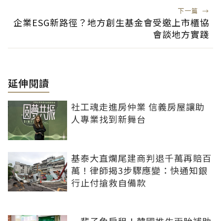
下一篇
→
企業ESG新路徑？地方創生基金會受邀上市櫃協
會談地方實踐
延伸閱讀
社工魂走進房仲業 信義房屋讓助
人專業找到新舞台
基泰大直爛尾建商判退千萬再賠百
萬！律師揭3步驟應變：快通知銀
行止付搶救自備款