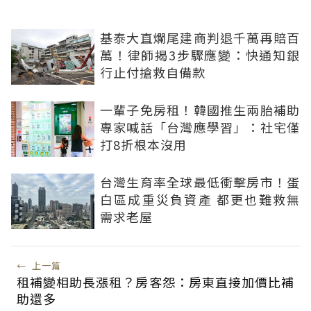
基泰大直爛尾建商判退千萬再賠百
萬！律師揭3步驟應變：快通知銀
行止付搶救自備款
一輩子免房租！韓國推生兩胎補助
專家喊話「台灣應學習」：社宅僅
打8折根本沒用
台灣生育率全球最低衝擊房市！蛋
白區成重災負資產 都更也難救無
需求老屋
←
上一篇
租補變相助長漲租？房客怨：房東直接加價比補
助還多