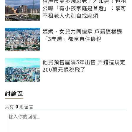
租屋市場多殘忍老了才知道！包租
公曝「有小孩家庭是首選」：寧可
不租老人也別自找麻煩
媽媽、女兒共同繼承 戶籍這樣遷
「3間房」都享自住優稅
他買預售屋隔5年出售 弄錯這規定
200萬元退稅飛了
討論區
共有
0
則留言