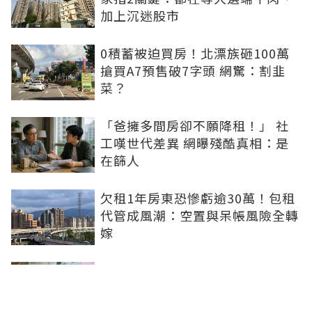
加上沉迷股市
0積蓄被迫買房！北漂族砸100萬
搶買A7預售破7字頭 網驚：割韭
菜？
「爸擁多間房卻不願降租！」 社
工嘆世代差異 網曝殘酷真相：是
在篩人
欠租1年房東恐慘虧逾30萬！包租
代管成風潮：空置與呆帳風險全轉
嫁
租屋退租點交...房東房客觀念大不
同！3大爭端曝：牆面油漆、沙發
賠償最常鬧翻