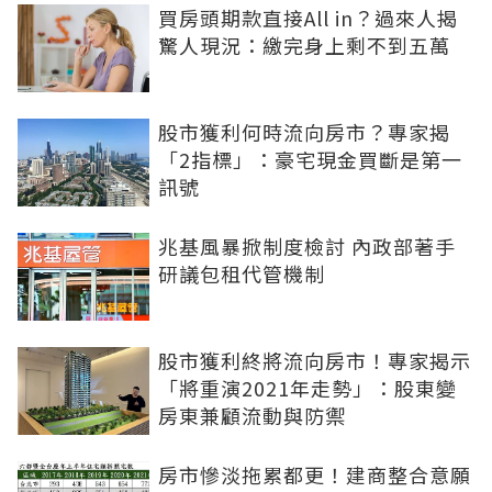
買房頭期款直接All in？過來人揭
驚人現況：繳完身上剩不到五萬
股市獲利何時流向房市？專家揭
「2指標」：豪宅現金買斷是第一
訊號
兆基風暴掀制度檢討 內政部著手
研議包租代管機制
股市獲利終將流向房市！專家揭示
「將重演2021年走勢」：股東變
房東兼顧流動與防禦
房市慘淡拖累都更！建商整合意願