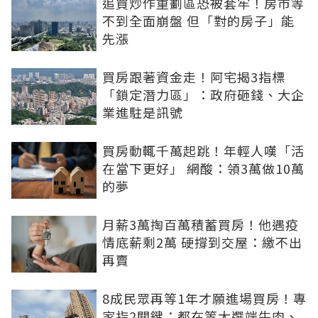
追買炒作重劃區恐被套牢！房市等
不到全面崩盤 但「對的房子」能
先漲
買房跟著資金走！阿宅揭3指標
「鎖定潛力區」：政府砸錢、大企
業進駐是訊號
買房動輒千萬起跳！年輕人嘆「活
在當下更好」 網酸：領3萬做10萬
的夢
月薪3萬掏百萬積蓄買房！他遇疫
情底薪剩2萬 硬撐到交屋：繳不出
再賣
8成民眾再等1年才願進場買房！專
家指2關鍵：都在等大選端牛肉、