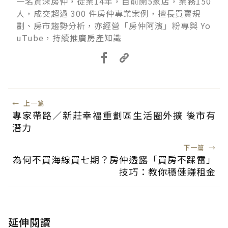
一名資深房仲，從業14年，目前開5家店，業務150
人，成交超過 300 件房仲專業案例，擅長買賣規
劃、房市趨勢分析，亦經營「房仲阿濱」粉專與 Yo
uTube，持續推廣房產知識
←
上一篇
專家帶路／新莊幸福重劃區生活圈外擴 後市有
潛力
下一篇
→
為何不買海線買七期？房仲透露「買房不踩雷」
技巧：教你穩健賺租金
延伸閱讀