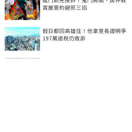
進門前先按鈴！鬼門將開、房仲教
賞屋簽約避邪三招
假日都回高雄住！他拿里長證明爭
197萬退稅仍敗訴
房市快要V轉！小孟老師指「明年
迎突破」：今年下半年是買點...資
金僅暫時被AI吸走
36%境外資金撐日本不動產交易
住宅、飯店及物流躍投資焦點