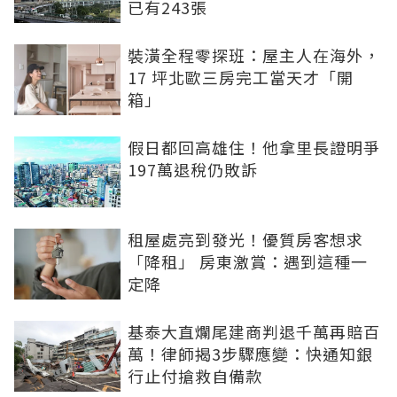
已有243張
裝潢全程零探班：屋主人在海外，
17 坪北歐三房完工當天才「開
箱」
假日都回高雄住！他拿里長證明爭
197萬退稅仍敗訴
租屋處亮到發光！優質房客想求
「降租」 房東激賞：遇到這種一
定降
基泰大直爛尾建商判退千萬再賠百
萬！律師揭3步驟應變：快通知銀
行止付搶救自備款