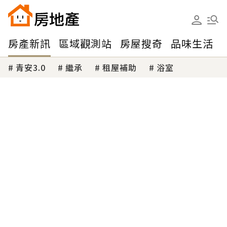
房產新訊
區域觀測站
房屋搜奇
品味生活
青安3.0
繼承
租屋補助
浴室