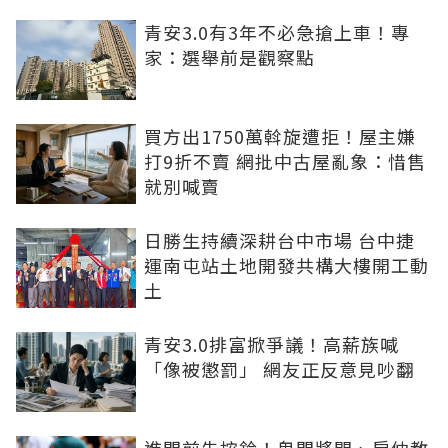
青安3.0有3年不必急搶上車！專
家：選舉前是觀察點
買方出1750萬斡旋遭拒！屋主嫌
打9折不賣 網批中古屋亂象：惜售
就別喊賣
日勝生持續深耕台中市場 台中捷
運南屯站土地開發共構大樓開工動
土
青安3.0排富掀爭議！高薪族喊
「像被懲罰」 網友正反意見吵翻