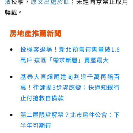
濱
授權，
原文出處於此
；未經同意禁止取用
轉載。
房地產推薦新聞
投機客退場！新北預售待售量破1.8
萬戶 這區「需求斷層」賣壓最大
基泰大直爛尾建商判退千萬再賠百
萬！律師揭3步驟應變：快通知銀行
止付搶救自備款
第二屋限貸解禁？北市房仲公會：下
半年可期待