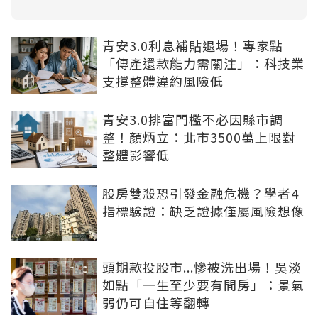
青安3.0利息補貼退場！專家點
「傳產還款能力需關注」：科技業
支撐整體違約風險低
青安3.0排富門檻不必因縣市調
整！顏炳立：北市3500萬上限對
整體影響低
股房雙殺恐引發金融危機？學者4
指標驗證：缺乏證據僅屬風險想像
頭期款投股市...慘被洗出場！吳淡
如點「一生至少要有間房」：景氣
弱仍可自住等翻轉