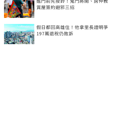
進門前先按鈴！鬼門將開、房仲教
賞屋簽約避邪三招
假日都回高雄住！他拿里長證明爭
197萬退稅仍敗訴
房市快要V轉！小孟老師指「明年
迎突破」：今年下半年是買點...資
金僅暫時被AI吸走
36%境外資金撐日本不動產交易
住宅、飯店及物流躍投資焦點