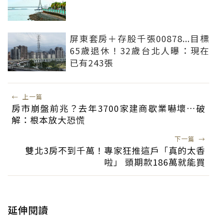
屏東套房＋存股千張00878...目標
65歲退休！32歲台北人曝：現在
已有243張
←
上一篇
房市崩盤前兆？去年3700家建商歇業嚇壞…破
解：根本放大恐慌
下一篇
→
雙北3房不到千萬！專家狂推這戶「真的太香
啦」 頭期款186萬就能買
延伸閱讀