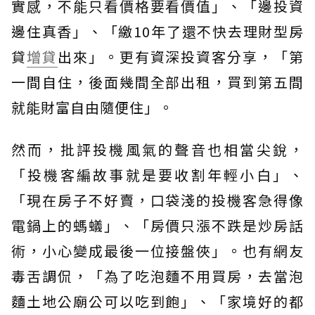
實感，不能只看價格要看價值」、「邊投資
邊住真香」、「繳10年了還不快去理財型房
貸
增貸
出來」。更有資深投資客分享，「第
一間自住，後面幾間全部出租，買到第五間
就能財富自由隨便住」。
然而，批評投機風氣的聲音也相當尖銳，
「投機客編故事就是要收割年輕小白」、
「現在房子不好賣，口袋淺的投機客急得像
電鍋上的螞蟻」、「房價只漲不跌是炒房話
術，小心變成最後一位接盤俠」。也有網友
毒舌調侃，「為了吃泡麵不用買房，去當泡
麵土地公廟公可以吃到飽」、「家境好的都