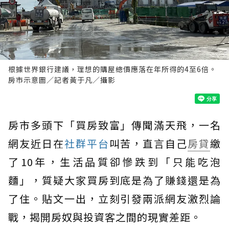
根據世界銀行建議，理想的購屋總價應落在年所得的4至6倍。
房市示意圖／記者黃于凡／攝影
房市多頭下「買房致富」傳聞滿天飛，一名
網友近日在
社群平台
叫苦，直言自己
房貸
繳
了10年，生活品質卻慘跌到「只能吃泡
麵」，質疑大家買房到底是為了賺錢還是為
了住。貼文一出，立刻引發兩派網友激烈論
戰，揭開房奴與投資客之間的現實差距。