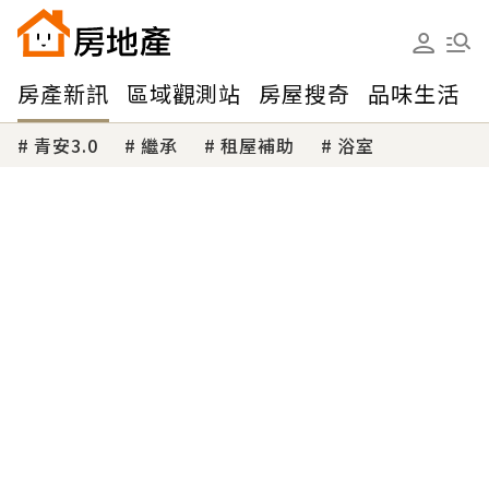
房產新訊
區域觀測站
房屋搜奇
品味生活
青安3.0
繼承
租屋補助
浴室