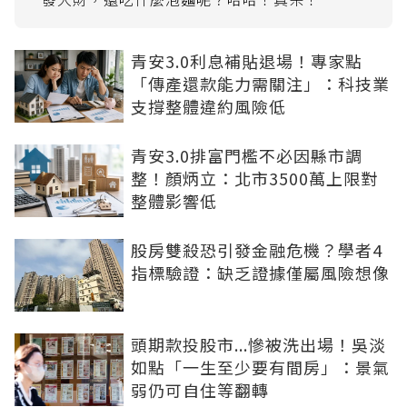
青安3.0利息補貼退場！專家點
「傳產還款能力需關注」：科技業
支撐整體違約風險低
青安3.0排富門檻不必因縣市調
整！顏炳立：北市3500萬上限對
整體影響低
股房雙殺恐引發金融危機？學者4
指標驗證：缺乏證據僅屬風險想像
頭期款投股市...慘被洗出場！吳淡
如點「一生至少要有間房」：景氣
弱仍可自住等翻轉