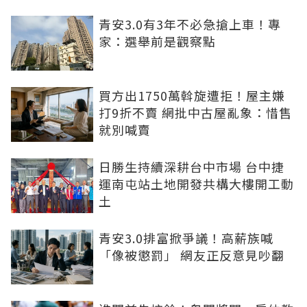
青安3.0有3年不必急搶上車！專
家：選舉前是觀察點
買方出1750萬斡旋遭拒！屋主嫌
打9折不賣 網批中古屋亂象：惜售
就別喊賣
日勝生持續深耕台中市場 台中捷
運南屯站土地開發共構大樓開工動
土
青安3.0排富掀爭議！高薪族喊
「像被懲罰」 網友正反意見吵翻