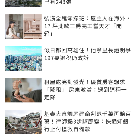
已有243張
裝潢全程零探班：屋主人在海外，
17 坪北歐三房完工當天才「開
箱」
假日都回高雄住！他拿里長證明爭
197萬退稅仍敗訴
租屋處亮到發光！優質房客想求
「降租」 房東激賞：遇到這種一
定降
基泰大直爛尾建商判退千萬再賠百
萬！律師揭3步驟應變：快通知銀
行止付搶救自備款