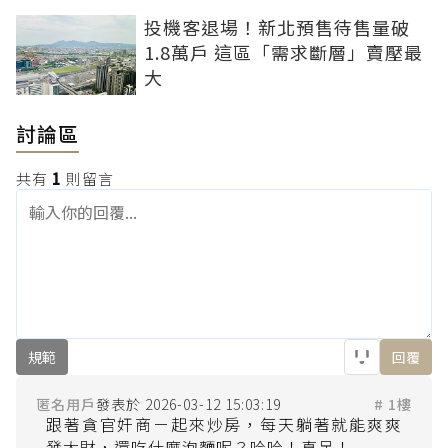
投機客退場！新北預售待售量破
1.8萬戶 這區「需求斷層」賣壓最
大
討論區
共有
1
則留言
規範
回覆
匿名用戶
2026-03-12 15:03:19
# 1樓
跟著貪官奸商ㄧ起來炒房，每天躺著就能爽爽