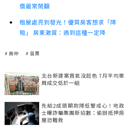
償最常鬧翻
租屋處亮到發光！優質房客想求「降
租」 房東激賞：遇到這種一定降
房仲
苗栗
北台新建案買氣沒起色 7月平均單
周成交低於一組
先給2成頭期款降低警戒心！地政
士曝詐騙集團新招數：偷辦抵押房
屋恐難救