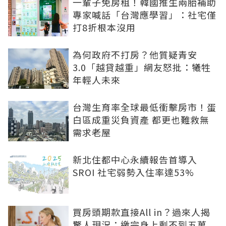
一輩子免房租！韓國推生兩胎補助
專家喊話「台灣應學習」：社宅僅
打8折根本沒用
為何政府不打房？他質疑青安
3.0「越貸越重」網友怒批：犧牲
年輕人未來
台灣生育率全球最低衝擊房市！蛋
白區成重災負資產 都更也難救無
需求老屋
新北住都中心永續報告首導入
SROI 社宅弱勢入住率達53%
買房頭期款直接All in？過來人揭
驚人現況：繳完身上剩不到五萬