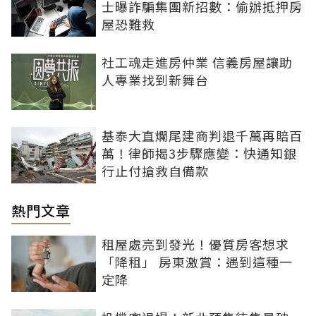
士曝詐騙集團新招數：偷辦抵押房
屋恐難救
社工魂走進房仲業 信義房屋讓助
人專業找到新舞台
基泰大直爛尾建商判退千萬再賠百
萬！律師揭3步驟應變：快通知銀
行止付搶救自備款
熱門文章
租屋處亮到發光！優質房客想求
「降租」 房東激賞：遇到這種一
定降