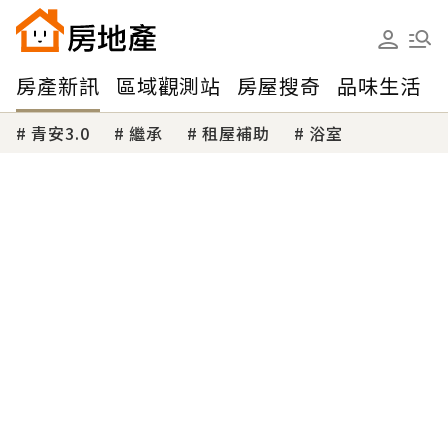
房產新訊
區域觀測站
房屋搜奇
品味生活
青安3.0
繼承
租屋補助
浴室