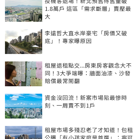
投機客退場！新北預售待售量破
1.8萬戶 這區「需求斷層」賣壓最
大
李遠哲大直水岸豪宅「房價又破
底」！專家曝原因
租屋退租點交...房東房客觀念大不
同！3大爭端曝：牆面油漆、沙發
賠償最常鬧翻
資金沒回流！新案市場陷最慘時
刻、一周賣不到1戶
租屋市場多殘忍老了才知道！包租
公曝「有小孩家庭是首選」：寧可