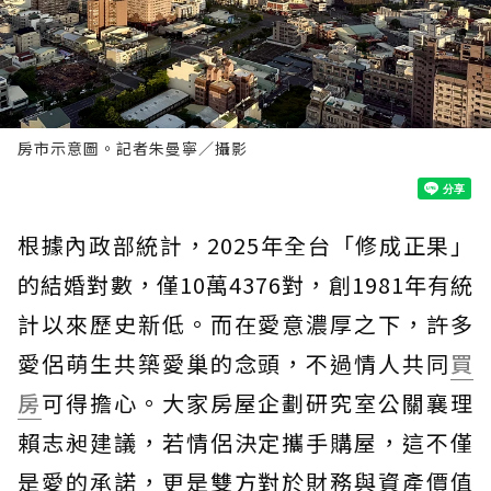
房市示意圖。記者朱曼寧／攝影
根據內政部統計，2025年全台「修成正果」
的結婚對數，僅10萬4376對，創1981年有統
計以來歷史新低。而在愛意濃厚之下，許多
愛侶萌生共築愛巢的念頭，不過情人共同
買
房
可得擔心。大家房屋企劃研究室公關襄理
賴志昶建議，若情侶決定攜手購屋，這不僅
是愛的承諾，更是雙方對於財務與資產價值