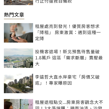
行止付搶救自備款
熱門文章
租屋處亮到發光！優質房客想求
「降租」 房東激賞：遇到這種一
定降
投機客退場！新北預售待售量破
1.8萬戶 這區「需求斷層」賣壓最
大
李遠哲大直水岸豪宅「房價又破
底」！專家曝原因
租屋退租點交...房東房客觀念大不
同！3大爭端曝：牆面油漆、沙發