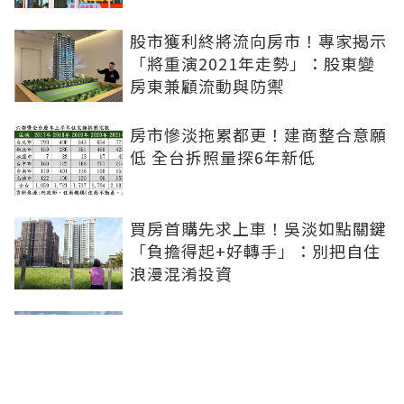
股市獲利終將流向房市！專家揭示
「將重演2021年走勢」：股東變
房東兼顧流動與防禦
房市慘淡拖累都更！建商整合意願
低 全台拆照量探6年新低
買房首購先求上車！吳淡如點關鍵
「負擔得起+好轉手」：別把自住
浪漫混淆投資
青安3.0扶植小資婚育...市場明顯
分流！張旭嵐：1200-1800萬的兩
房、小三房會是主力