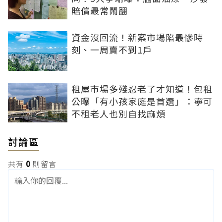
賠償最常鬧翻
資金沒回流！新案市場陷最慘時
刻、一周賣不到1戶
租屋市場多殘忍老了才知道！包租
公曝「有小孩家庭是首選」：寧可
不租老人也別自找麻煩
討論區
共有
0
則留言