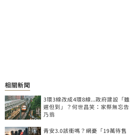
相關新聞
3環3線改成4環8線...政府建設「雖
遲但到」？何世昌笑：家祭無忘告
乃翁
青安3.0該衝嗎？網憂「19萬待售