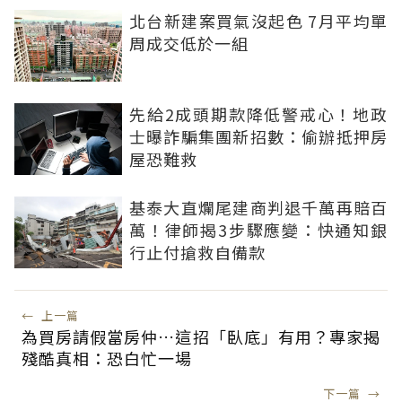
北台新建案買氣沒起色 7月平均單
周成交低於一組
先給2成頭期款降低警戒心！地政
士曝詐騙集團新招數：偷辦抵押房
屋恐難救
基泰大直爛尾建商判退千萬再賠百
萬！律師揭3步驟應變：快通知銀
行止付搶救自備款
←
上一篇
為買房請假當房仲…這招「臥底」有用？專家揭
殘酷真相：恐白忙一場
下一篇
→