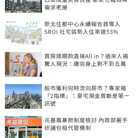
需求老屋
新北住都中心永續報告首導入
SROI 社宅弱勢入住率達53%
買房頭期款直接All in？過來人揭
驚人現況：繳完身上剩不到五萬
股市獲利何時流向房市？專家揭
「2指標」：豪宅現金買斷是第一
訊號
兆基風暴掀制度檢討 內政部著手
研議包租代管機制