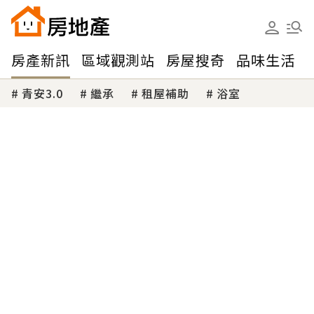
房產新訊
區域觀測站
房屋搜奇
品味生活
青安3.0
繼承
租屋補助
浴室