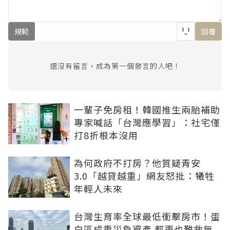
規範
回覆
還沒有留言，成為第一個發言的人吧！
一輩子免房租！韓國推生兩胎補助
專家喊話「台灣應學習」：社宅僅
打8折根本沒用
為何政府不打房？他質疑青安
3.0「越貸越重」網友怒批：犧牲
年輕人未來
台灣生育率全球最低衝擊房市！蛋
白區成重災負資產 都更也難救無