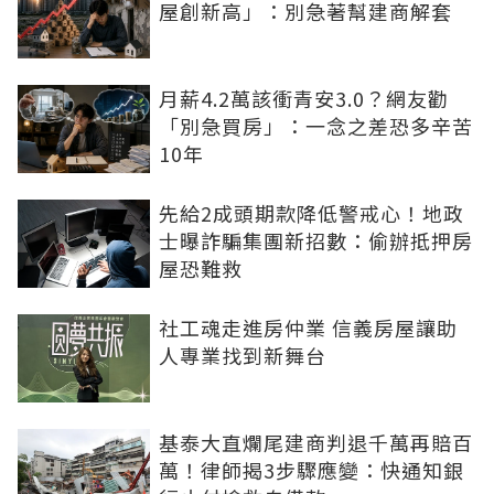
屋創新高」：別急著幫建商解套
月薪4.2萬該衝青安3.0？網友勸
「別急買房」：一念之差恐多辛苦
10年
先給2成頭期款降低警戒心！地政
士曝詐騙集團新招數：偷辦抵押房
屋恐難救
社工魂走進房仲業 信義房屋讓助
人專業找到新舞台
基泰大直爛尾建商判退千萬再賠百
萬！律師揭3步驟應變：快通知銀