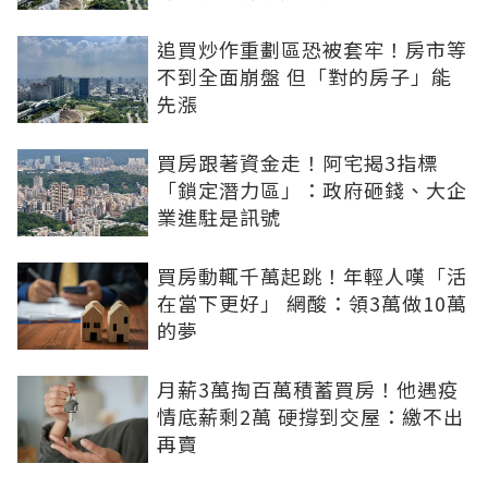
追買炒作重劃區恐被套牢！房市等
不到全面崩盤 但「對的房子」能
先漲
買房跟著資金走！阿宅揭3指標
「鎖定潛力區」：政府砸錢、大企
業進駐是訊號
買房動輒千萬起跳！年輕人嘆「活
在當下更好」 網酸：領3萬做10萬
的夢
月薪3萬掏百萬積蓄買房！他遇疫
情底薪剩2萬 硬撐到交屋：繳不出
再賣