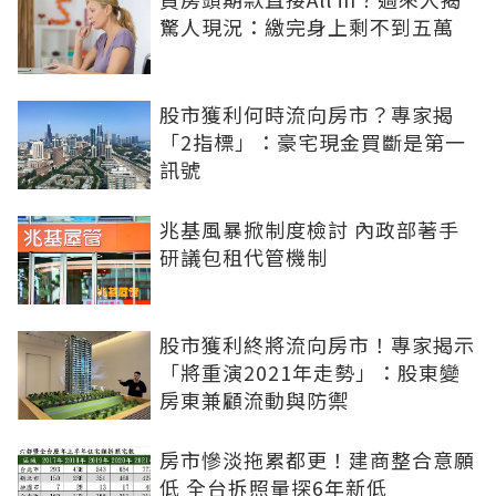
驚人現況：繳完身上剩不到五萬
股市獲利何時流向房市？專家揭
「2指標」：豪宅現金買斷是第一
訊號
兆基風暴掀制度檢討 內政部著手
研議包租代管機制
股市獲利終將流向房市！專家揭示
「將重演2021年走勢」：股東變
房東兼顧流動與防禦
房市慘淡拖累都更！建商整合意願
低 全台拆照量探6年新低