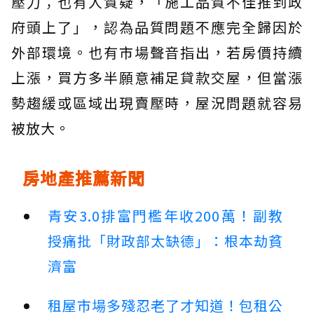
壓力；也有人質疑，「施工品質不佳推到政
府頭上了」，認為品質問題不應完全歸因於
外部環境。也有市場聲音指出，若房價持續
上漲，買方多半願意補足貸款交屋，但當漲
勢趨緩或區域出現賣壓時，屋況問題就容易
被放大。
房地產推薦新聞
青安3.0排富門檻年收200萬！副教
授痛批「財政部太缺德」：根本劫貧
濟富
租屋市場多殘忍老了才知道！包租公