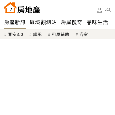
房產新訊
區域觀測站
房屋搜奇
品味生活
青安3.0
繼承
租屋補助
浴室