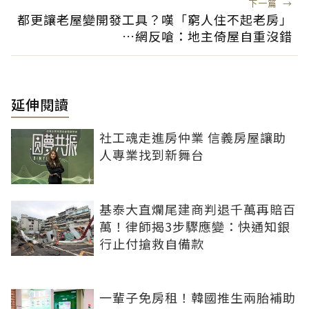
下一篇
→
都更讓老屋變開發工具？嘆「窮人住不起老房」
…網反嗆：地主倚屋自重沒錯
延伸閱讀
社工魂走進房仲業 信義房屋讓助
人專業找到新舞台
基泰大直爛尾建商判退千萬再賠百
萬！律師揭3步驟應變：快通知銀
行止付搶救自備款
一輩子免房租！韓國推生兩胎補助