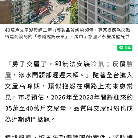
40萬戶交屋潮與趕工壓力導致品質糾紛頻傳，專家提醒務必取
得建商簽認的「修繕確認表單」。房市示意圖／永慶房屋提供
「房子交屋了，卻無法安裝
冷氣
；反覆
驗
屋
，滲水問題卻遲遲未解。」隨著全台進入
交屋高峰期，類似抱怨在網路上愈來愈常
見。市場預估，2026年至2028年間將迎來約
35萬至40萬戶交屋量，品質與交屋糾紛也成
為近期熱門話題。
根據報導，近五年取得建照的案件，將陸續