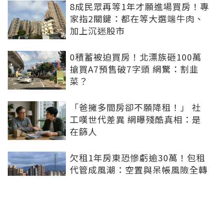
8成民眾再等1年才願進場買房！專
家指2關鍵：都在等大選端牛肉、
加上沉迷股市
0積蓄被迫買房！北漂族砸100萬
搶買A7預售破7字頭 網驚：割韭
菜？
「爸擁多間房卻不願降租！」 社
工嘆世代差異 網曝殘酷真相：是
在篩人
欠租1年房東恐慘虧逾30萬！包租
代管成風潮：空置與呆帳風險全轉
嫁
租屋退租點交...房東房客觀念大不