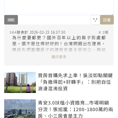
規範
回覆
364
2026-02-23 16:37:30
# 2樓
為什麼要都更？國外百年以上的房子到處都
是，還不是住得好好的！台灣問題出在建商，
應該先把蓋爛房子的建商家產全部充公，再談
顯示更多
買房首購先求上車！吳淡如點關鍵
「負擔得起+好轉手」：別把自住
浪漫混淆投資
青安3.0扶植小資婚育...市場明顯
分流！張旭嵐：1200-1800萬的兩
房、小三房會是主力