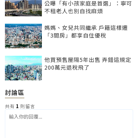
公曝「有小孩家庭是首選」：寧可
不租老人也別自找麻煩
媽媽、女兒共同繼承 戶籍這樣遷
「3間房」都享自住優稅
他買預售屋隔5年出售 弄錯這規定
200萬元退稅飛了
討論區
共有
1
則留言