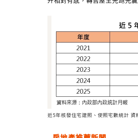
升相對有感，轉售屋主先跑先贏
近5年核發住宅建照、使照宅數統計 資
房地產推薦新聞