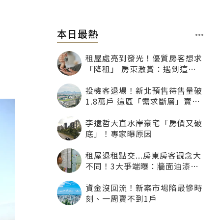
本日最熱
租屋處亮到發光！優質房客想求
「降租」 房東激賞：遇到這種
一定降
投機客退場！新北預售待售量破
1.8萬戶 這區「需求斷層」賣壓
最大
李遠哲大直水岸豪宅「房價又破
底」！專家曝原因
租屋退租點交...房東房客觀念大
不同！3大爭端曝：牆面油漆、
沙發賠償最常鬧翻
資金沒回流！新案市場陷最慘時
刻、一周賣不到1戶