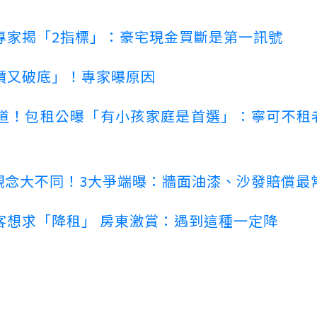
專家揭「2指標」：豪宅現金買斷是第一訊號
價又破底」！專家曝原因
道！包租公曝「有小孩家庭是首選」：寧可不租
客觀念大不同！3大爭端曝：牆面油漆、沙發賠償最
客想求「降租」 房東激賞：遇到這種一定降