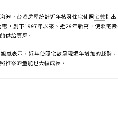
勢洶洶。台灣房屋統計近年核發住宅使照
宅數
指出
萬宅，創下1997年以來、近29年新高，使照宅
的供給賣壓。
張旭嵐表示，近年使照宅數呈現逐年增加的趨勢，
照推案的量能也大幅成長。