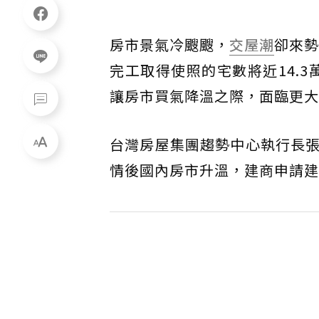
房市景氣冷颼颼，
交屋潮
卻來
完工取得使照的宅數將近14.3
讓房市買氣降溫之際，面臨更大
台灣房屋集團趨勢中心執行長
情後國內房市升溫，建商申請建