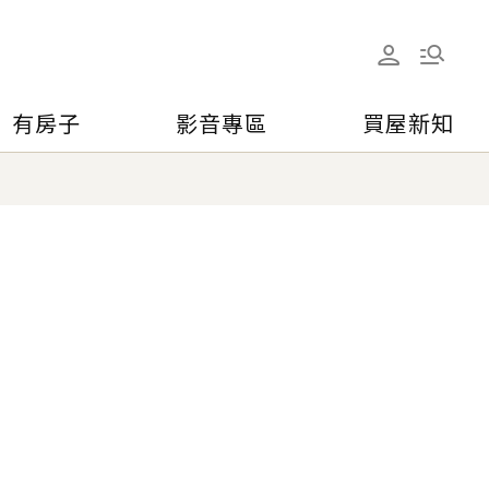
有房子
影音專區
買屋新知