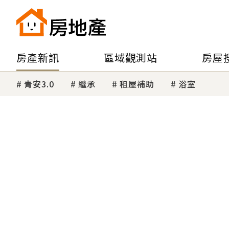
房產新訊
區域觀測站
房屋
青安3.0
繼承
租屋補助
浴室