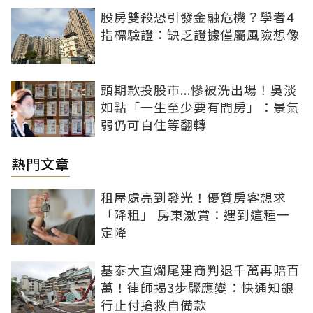
股房雙殺恐引發金融危機？學者4
指標驗證：缺乏證據僅屬風險想像
頭期款投股市...慘被洗出場！吳淡
如點「一生至少要有間房」：景氣
弱仍可自住等翻轉
熱門文章
租屋處亮到發光！優質房客想求
「降租」 房東激賞：遇到這種一
定降
基泰大直爛尾建商判退千萬再賠百
萬！律師揭3步驟應變：快通知銀
行止付搶救自備款