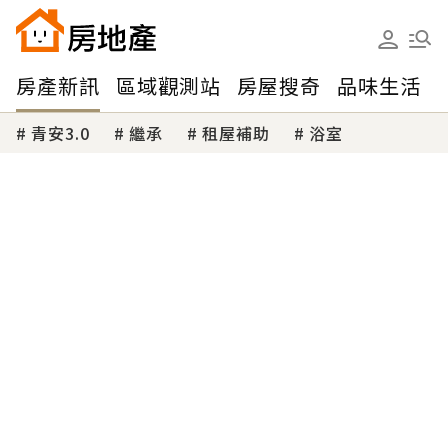
房產新訊
區域觀測站
房屋搜奇
品味生活
青安3.0
繼承
租屋補助
浴室