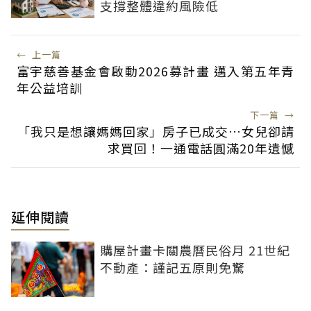
支撐整體違約風險低
←
上一篇
富宇慈善基金會啟動2026募計畫 邁入第五年青
年公益培訓
下一篇
→
「我只是想讓媽媽回家」房子已成交…女兒卻請
求買回！一通電話圓滿20年遺憾
延伸閱讀
購屋計畫卡關農曆民俗月 21世紀
不動產：謹記五原則免驚