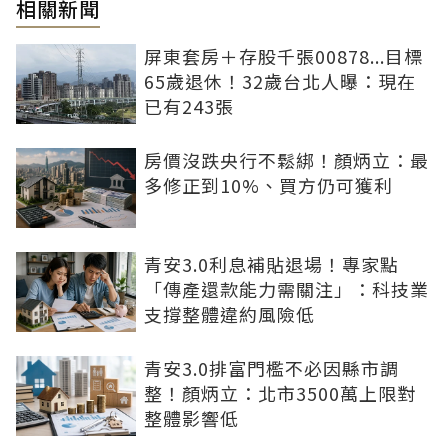
相關新聞
屏東套房＋存股千張00878...目標
65歲退休！32歲台北人曝：現在
已有243張
房價沒跌央行不鬆綁！顏炳立：最
多修正到10%、買方仍可獲利
青安3.0利息補貼退場！專家點
「傳產還款能力需關注」：科技業
支撐整體違約風險低
青安3.0排富門檻不必因縣市調
整！顏炳立：北市3500萬上限對
整體影響低