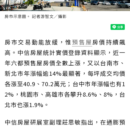
房市示意圖。 記者游智文／攝影
房市交易動能放緩，惟
預售屋
房價持續飆
高。中信房屋統計實價登錄資料顯示，近一
年六都預售屋房價全數上漲，又以台南市、
新北市年漲幅逾14%最顯著，每坪成交均價
各漲至40.9、70.2萬元；台中市年漲幅也有1
2%，桃園市、高雄市各攀升8.6%、8%，台
北市也漲1.9%。
中信房屋研展室副理莊思敏指出，在通膨預