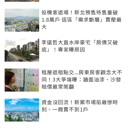
投機客退場！新北預售待售量破
1.8萬戶 這區「需求斷層」賣壓最
大
李遠哲大直水岸豪宅「房價又破
底」！專家曝原因
租屋退租點交...房東房客觀念大不
同！3大爭端曝：牆面油漆、沙發
賠償最常鬧翻
資金沒回流！新案市場陷最慘時
刻、一周賣不到1戶