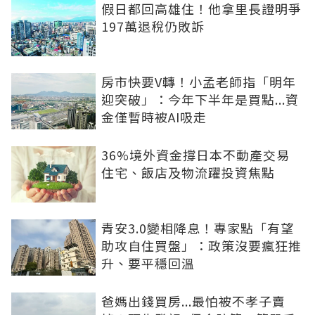
假日都回高雄住！他拿里長證明爭
197萬退稅仍敗訴
房市快要V轉！小孟老師指「明年
迎突破」：今年下半年是買點...資
金僅暫時被AI吸走
36%境外資金撐日本不動產交易
住宅、飯店及物流躍投資焦點
青安3.0變相降息！專家點「有望
助攻自住買盤」：政策沒要瘋狂推
升、要平穩回溫
爸媽出錢買房...最怕被不孝子賣