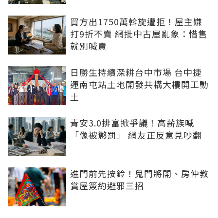
買方出1750萬斡旋遭拒！屋主嫌
打9折不賣 網批中古屋亂象：惜售
就別喊賣
日勝生持續深耕台中市場 台中捷
運南屯站土地開發共構大樓開工動
土
青安3.0排富掀爭議！高薪族喊
「像被懲罰」 網友正反意見吵翻
進門前先按鈴！鬼門將開、房仲教
賞屋簽約避邪三招