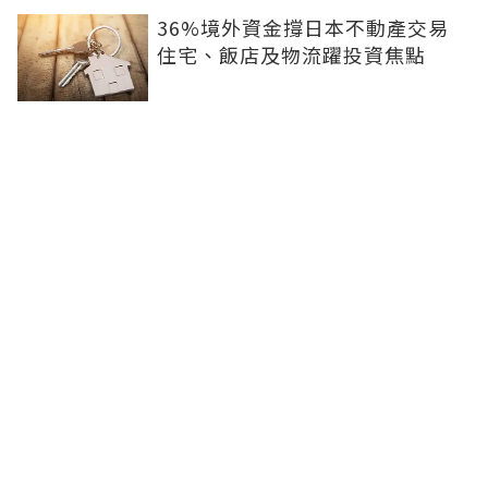
36%境外資金撐日本不動產交易
住宅、飯店及物流躍投資焦點
青安3.0變相降息！專家點「有望
助攻自住買盤」：政策沒要瘋狂推
升、要平穩回溫
爸媽出錢買房...最怕被不孝子賣
掉！預告登記3保命防範：簡單手
續就能保障
房子漲價不是紙上富貴！原屋融資
優缺點1次看：低利長年期、但審
核費時
豪宅建商開始讓利！台北之星最新