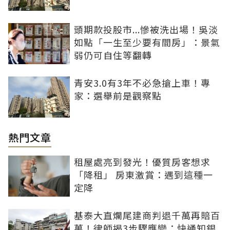
頭期款投股市...慘被洗出場！吳淡
如點「一生至少要有間房」：景氣
弱仍可自住等翻轉
青安3.0有3年不必急搶上車！專
家：選舉前是觀察點
熱門文章
租屋處亮到發光！優質房客想求
「降租」 房東激賞：遇到這種一
定降
基泰大直爛尾建商判退千萬再賠百
萬！律師揭3步驟應變：快通知銀