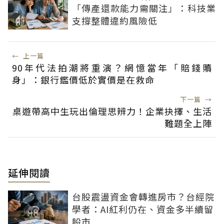
「傳產還款能力需關注」：科技業
支撐整體違約風險低
←
上一篇
90年代法拍潮將重演？網憶當年「賠錢贖
身」：銀行鑑價低於實價是在救命
下一篇
→
桌遊帶高中生玩出倫理思辨力！企業抉擇、生活
難題全上陣
延伸閱讀
台股震盪資金會轉進房市？台經院
學者：AI紅利仍在、資金多半續留
股市