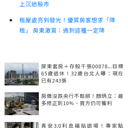
上沉迷股市
租屋處亮到發光！優質房客想求「降
租」 房東激賞：遇到這種一定降
屏東套房＋存股千張00878...目標
65歲退休！32歲台北人曝：現在
已有243張
房價沒跌央行不鬆綁！顏炳立：最
多修正到10%、買方仍可獲利
青安3.0利息補貼退場！專家點