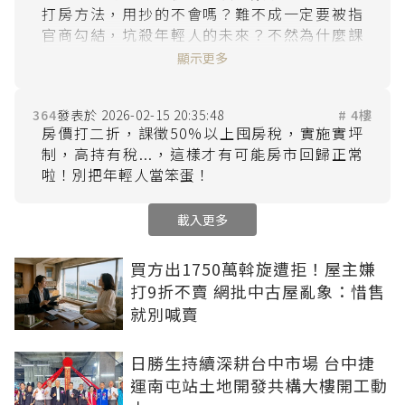
打房方法，用抄的不會嗎？難不成一定要被指
官商勾結，坑殺年輕人的未來？不然為什麼課
這種低得笑死人的囤房稅？還有害死年輕人一
顯示更多
364
2026-02-15 20:35:48
# 4樓
房價打二折，課徵50%以上囤房稅，實施實坪
制，高持有稅...，這樣才有可能房市回歸正常
載入更多
買方出1750萬斡旋遭拒！屋主嫌
打9折不賣 網批中古屋亂象：惜售
就別喊賣
日勝生持續深耕台中市場 台中捷
運南屯站土地開發共構大樓開工動