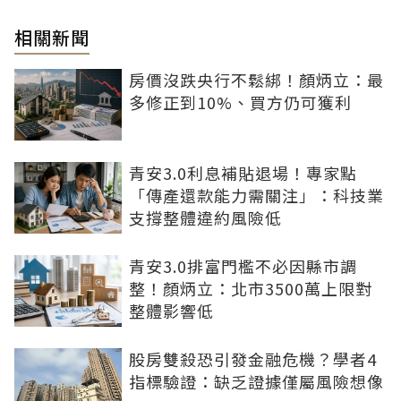
相關新聞
房價沒跌央行不鬆綁！顏炳立：最
多修正到10%、買方仍可獲利
青安3.0利息補貼退場！專家點
「傳產還款能力需關注」：科技業
支撐整體違約風險低
青安3.0排富門檻不必因縣市調
整！顏炳立：北市3500萬上限對
整體影響低
股房雙殺恐引發金融危機？學者4
指標驗證：缺乏證據僅屬風險想像