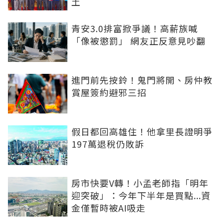
土
青安3.0排富掀爭議！高薪族喊
「像被懲罰」 網友正反意見吵翻
進門前先按鈴！鬼門將開、房仲教
賞屋簽約避邪三招
假日都回高雄住！他拿里長證明爭
197萬退稅仍敗訴
房市快要V轉！小孟老師指「明年
迎突破」：今年下半年是買點...資
金僅暫時被AI吸走