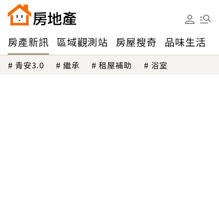
房產新訊
區域觀測站
房屋搜奇
品味生活
青安3.0
繼承
租屋補助
浴室