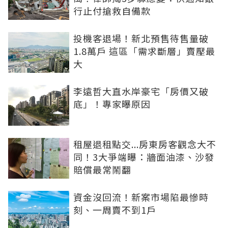
行止付搶救自備款
投機客退場！新北預售待售量破
1.8萬戶 這區「需求斷層」賣壓最
大
李遠哲大直水岸豪宅「房價又破
底」！專家曝原因
租屋退租點交...房東房客觀念大不
同！3大爭端曝：牆面油漆、沙發
賠償最常鬧翻
資金沒回流！新案市場陷最慘時
刻、一周賣不到1戶