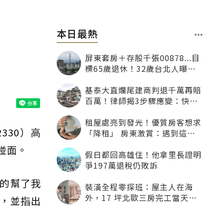
本日最熱
屏東套房＋存股千張00878...目
標65歲退休！32歲台北人曝：
現在已有243張
基泰大直爛尾建商判退千萬再賠
百萬！律師揭3步驟應變：快通
知銀行止付搶救自備款
租屋處亮到發光！優質房客想求
330）高
「降租」 房東激賞：遇到這種
一定降
碰面。
假日都回高雄住！他拿里長證明
爭197萬退稅仍敗訴
的幫了我
裝潢全程零探班：屋主人在海
外，17 坪北歐三房完工當天才
，並指出
「開箱」