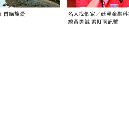
 首購族愛
名人找個家／廷豐金融科
總黃勇諴 緊盯兩訊號