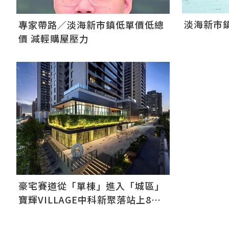
淡海新市鎮
專家帶路／淡海新市鎮低單價低總
價 減輕購屋壓力
豪宅賽道從「單棟」進入「城區」
寶輝VILLAGE中科新聚落站上8字
頭