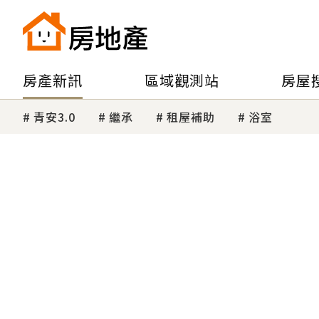
房產新訊
區域觀測站
房屋
青安3.0
繼承
租屋補助
浴室