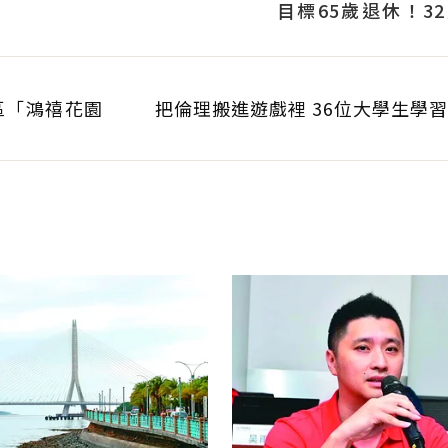
目標65歲退休！3
曝：現在已有243張
區「鴻禧花園
把倫理搬進遊戲裡 36位大學生學