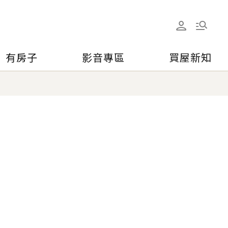
有房子
影音專區
買屋新知