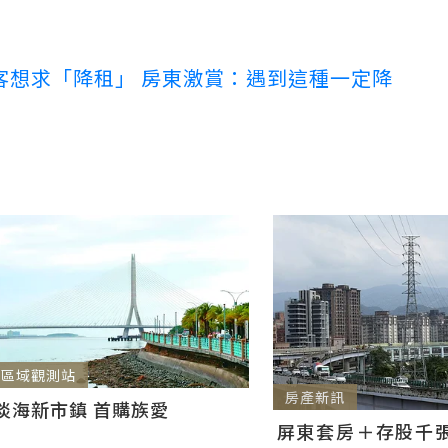
客想求「降租」 房東激賞：遇到這種一定降
區域觀測站
房產新訊
淡海新市鎮 首購族愛
屏東套房＋存股千張00