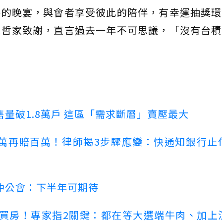
棒的晚宴，與會者享受彼此的陪伴，有幸運抽獎環
魏哲家致謝，直言過去一年不可思議，「沒有台積
量破1.8萬戶 這區「需求斷層」賣壓最大
萬再賠百萬！律師揭3步驟應變：快通知銀行止
仲公會：下半年可期待
場買房！專家指2關鍵：都在等大選端牛肉、加上