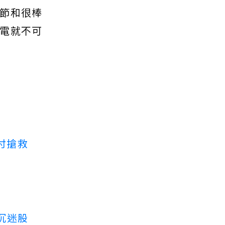
節和很棒
電就不可
付搶救
沉迷股