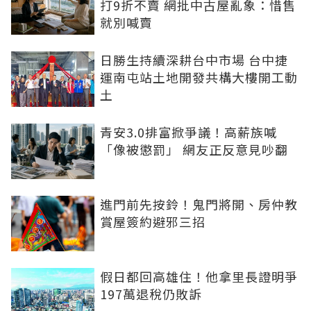
打9折不賣 網批中古屋亂象：惜售
就別喊賣
日勝生持續深耕台中市場 台中捷
運南屯站土地開發共構大樓開工動
土
青安3.0排富掀爭議！高薪族喊
「像被懲罰」 網友正反意見吵翻
進門前先按鈴！鬼門將開、房仲教
賞屋簽約避邪三招
假日都回高雄住！他拿里長證明爭
197萬退稅仍敗訴