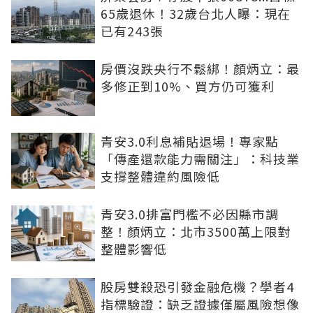
65歲退休！32歲台北人曝：現在
已有243張
房價沒跌央行不鬆綁！顏炳立：最
多修正到10%、買方仍可獲利
青安3.0利息補貼退場！專家點
「傳產還款能力需關注」：科技業
支撐整體違約風險低
青安3.0排富門檻不必因縣市調
整！顏炳立：北市3500萬上限對
整體影響低
股房雙殺恐引發金融危機？學者4
指標驗證：缺乏證據僅屬風險想像