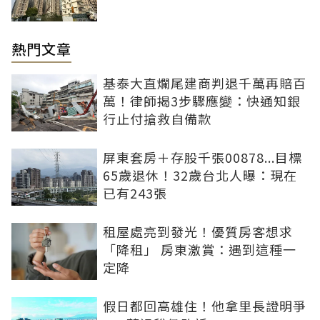
熱門文章
基泰大直爛尾建商判退千萬再賠百
萬！律師揭3步驟應變：快通知銀
行止付搶救自備款
屏東套房＋存股千張00878...目標
65歲退休！32歲台北人曝：現在
已有243張
租屋處亮到發光！優質房客想求
「降租」 房東激賞：遇到這種一
定降
假日都回高雄住！他拿里長證明爭