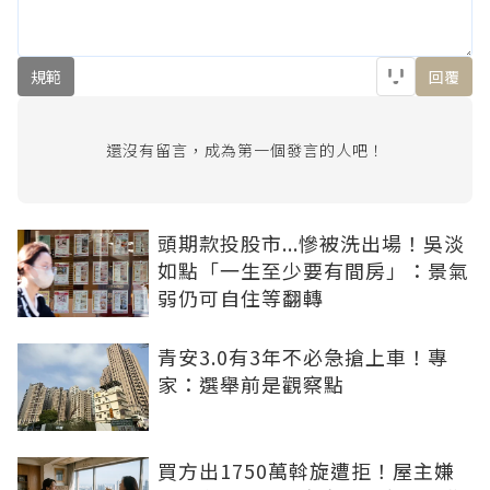
規範
回覆
還沒有留言，成為第一個發言的人吧！
頭期款投股市...慘被洗出場！吳淡
如點「一生至少要有間房」：景氣
弱仍可自住等翻轉
青安3.0有3年不必急搶上車！專
家：選舉前是觀察點
買方出1750萬斡旋遭拒！屋主嫌