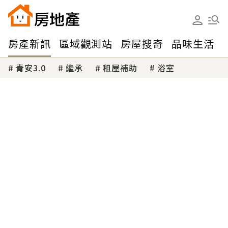
房產新訊
區域觀測站
房屋搜奇
品味生活
青安3.0
繼承
租屋補助
浴室