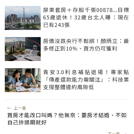
屏東套房＋存股千張00878...目標
65歲退休！32歲台北人曝：現在
已有243張
房價沒跌央行不鬆綁！顏炳立：最
多修正到10%、買方仍可獲利
青安3.0利息補貼退場！專家點
「傳產還款能力需關注」：科技業
支撐整體違約風險低
←
上一篇
買房才能改口叫媽？他無奈：要房才結婚、不如
自己拚頭期就好
下一篇
→