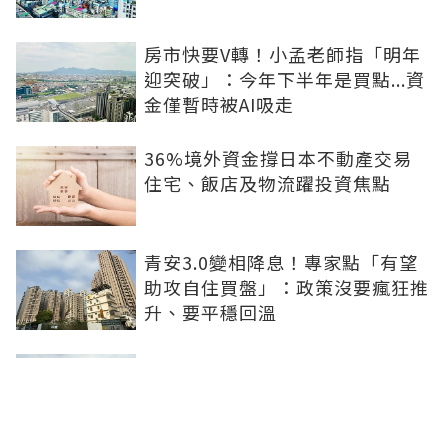
房市快要V轉！小孟老師指「明年
迎突破」：今年下半年是買點...資
金僅暫時被AI吸走
36%境外資金撐日本不動產交易
住宅、飯店及物流躍投資焦點
青安3.0變相降息！專家點「有望
助攻自住買盤」：政策沒要瘋狂推
升、要平穩回溫
爸媽出錢買房...最怕被不孝子賣
掉！預告登記3保命防範：簡單手
續就能保障