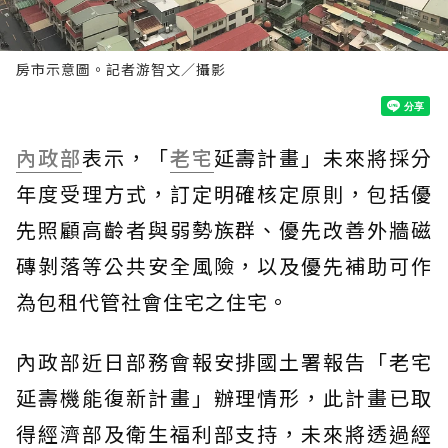
房市示意圖。記者游智文／攝影
內政部
表示，「
老宅
延壽計畫」未來將採分
年度受理方式，訂定明確核定原則，包括優
先照顧高齡者與弱勢族群、優先改善外牆磁
磚剝落等公共安全風險，以及優先補助可作
為包租代管社會住宅之住宅。
內政部近日部務會報安排國土署報告「老宅
延壽機能復新計畫」辦理情形，此計畫已取
得經濟部及衛生福利部支持，未來將透過經