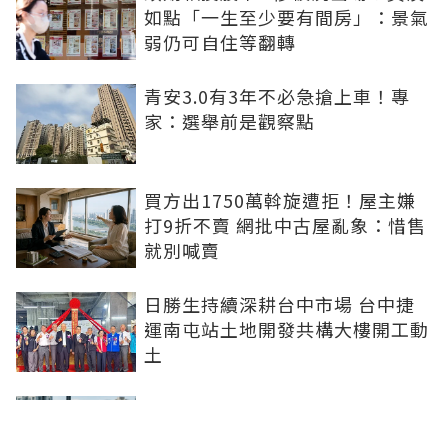
如點「一生至少要有間房」：景氣
弱仍可自住等翻轉
青安3.0有3年不必急搶上車！專
家：選舉前是觀察點
買方出1750萬斡旋遭拒！屋主嫌
打9折不賣 網批中古屋亂象：惜售
就別喊賣
日勝生持續深耕台中市場 台中捷
運南屯站土地開發共構大樓開工動
土
青安3.0排富掀爭議！高薪族喊
「像被懲罰」 網友正反意見吵翻