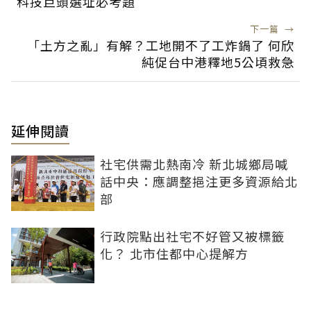
科技巨頭選址必考題
下一篇
→
「土方之亂」有解？工地開不了工炸鍋了 何欣
純促台中港釋地5公頃救急
延伸閱讀
社宅供需北熱南冷 新北城鄉局喊
話中央：應調整挹注更多資源給北
部
行政院點出社宅不好管又被標籤
化？ 北市住都中心提解方