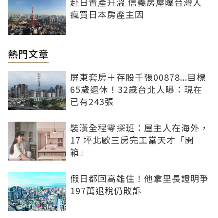
赴日置產升溫 信義房屋曝台灣人
瘋買日本房產主因
熱門文章
屏東套房＋存股千張00878...目標
65歲退休！32歲台北人曝：現在
已有243張
裝潢全程零探班：屋主人在海外，
17 坪北歐三房完工當天才「開
箱」
假日都回高雄住！他拿里長證明爭
197萬退稅仍敗訴