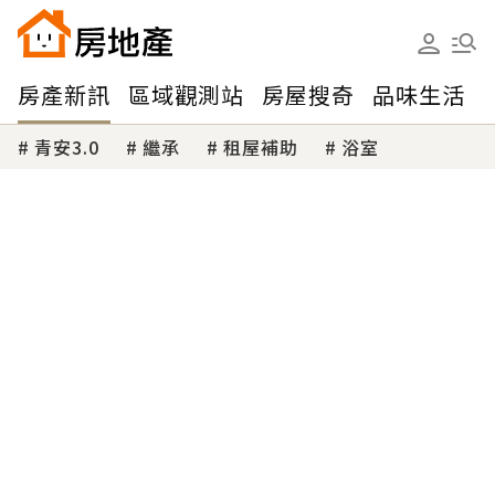
房產新訊
區域觀測站
房屋搜奇
品味生活
青安3.0
繼承
租屋補助
浴室