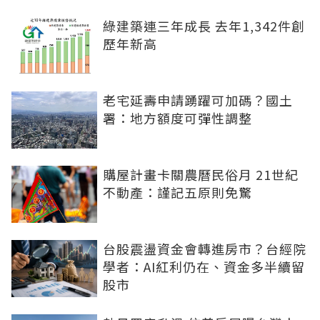
綠建築連三年成長 去年1,342件創
歷年新高
老宅延壽申請踴躍可加碼？國土
署：地方額度可彈性調整
購屋計畫卡關農曆民俗月 21世紀
不動產：謹記五原則免驚
台股震盪資金會轉進房市？台經院
學者：AI紅利仍在、資金多半續留
股市