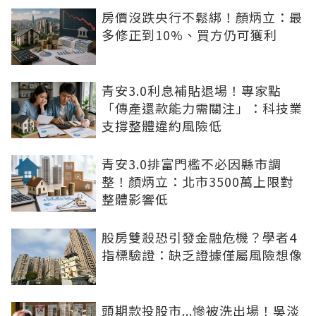
房價沒跌央行不鬆綁！顏炳立：最
多修正到10%、買方仍可獲利
青安3.0利息補貼退場！專家點
「傳產還款能力需關注」：科技業
支撐整體違約風險低
青安3.0排富門檻不必因縣市調
整！顏炳立：北市3500萬上限對
整體影響低
股房雙殺恐引發金融危機？學者4
指標驗證：缺乏證據僅屬風險想像
頭期款投股市...慘被洗出場！吳淡