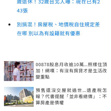
歲退休！32歲台北人曝：現在已有2
43張
別搞混！房屋稅、地價稅自住規定差
在哪 別以為有設籍就有優惠
00878股息月收逾10萬...照樣住頂
加！網嘆：有沒有房貸才是生活改
變重點
預售還沒交屋就過世...遺產稅怎
報？代書提醒「並非看總價」：不
算房產是債權