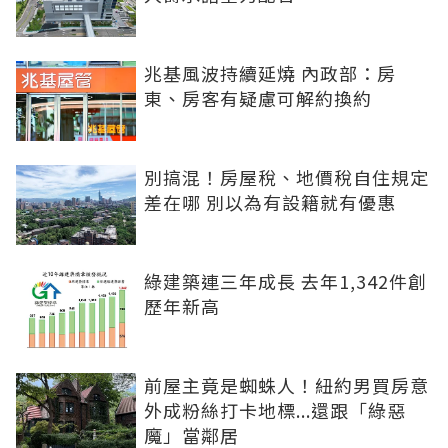
兆基風波持續延燒 內政部：房
東、房客有疑慮可解約換約
別搞混！房屋稅、地價稅自住規定
差在哪 別以為有設籍就有優惠
綠建築連三年成長 去年1,342件創
歷年新高
前屋主竟是蜘蛛人！紐約男買房意
外成粉絲打卡地標...還跟「綠惡
魔」當鄰居