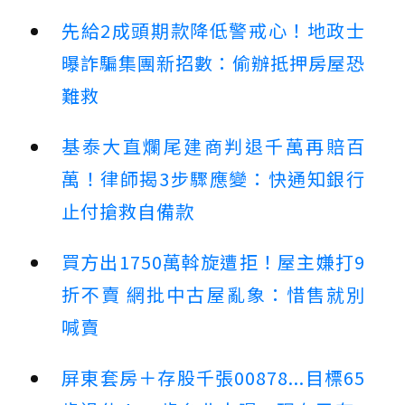
先給2成頭期款降低警戒心！地政士
曝詐騙集團新招數：偷辦抵押房屋恐
難救
基泰大直爛尾建商判退千萬再賠百
萬！律師揭3步驟應變：快通知銀行
止付搶救自備款
買方出1750萬斡旋遭拒！屋主嫌打9
折不賣 網批中古屋亂象：惜售就別
喊賣
屏東套房＋存股千張00878...目標65