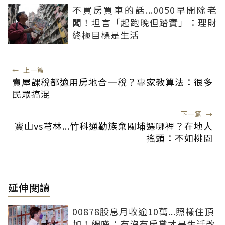
不買房買車的話...0050早開除老
闆！坦言「起跑晚但踏實」：理財
終極目標是生活
←
上一篇
賣屋課稅都適用房地合一稅？專家教算法：很多
民眾搞混
下一篇
→
寶山vs芎林...竹科通勤族棄關埔選哪裡？在地人
搖頭：不如桃園
延伸閱讀
00878股息月收逾10萬...照樣住頂
加！網嘆：有沒有房貸才是生活改