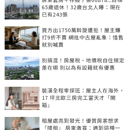
65歲退休！32歲台北人曝：現在
已有243張
買方出1750萬斡旋遭拒！屋主嫌
打9折不賣 網批中古屋亂象：惜售
就別喊賣
別搞混！房屋稅、地價稅自住規定
差在哪 別以為有設籍就有優惠
裝潢全程零探班：屋主人在海外，
17 坪北歐三房完工當天才「開
箱」
租屋處亮到發光！優質房客想求
「降租」 房東激賞：遇到這種一