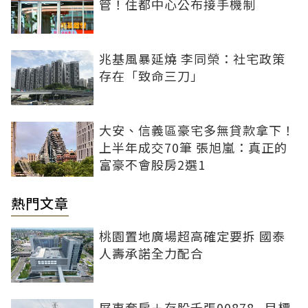
管！住都中心公布接手機制
兆基風暴延燒 李同榮：社宅政策
存在「致命三刀」
大安、信義區豪宅多無貸款拿下！
上半年成交70筆 張旭嵐：真正的
富豪不會股房2選1
熱門文章
桃園置地廣場超高確定要拆 國泰
人壽承諾全力配合
屏東套房＋存股千張00878...目標