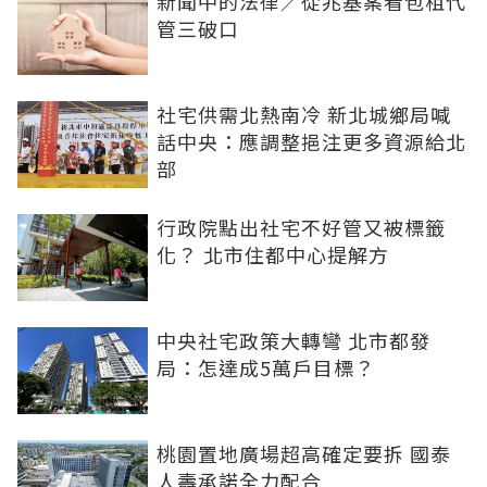
新聞中的法律／從兆基案看包租代
管三破口
社宅供需北熱南冷 新北城鄉局喊
話中央：應調整挹注更多資源給北
部
行政院點出社宅不好管又被標籤
化？ 北市住都中心提解方
中央社宅政策大轉彎 北市都發
局：怎達成5萬戶目標？
桃園置地廣場超高確定要拆 國泰
人壽承諾全力配合