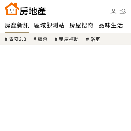
房產新訊
區域觀測站
房屋搜奇
品味生活
青安3.0
繼承
租屋補助
浴室