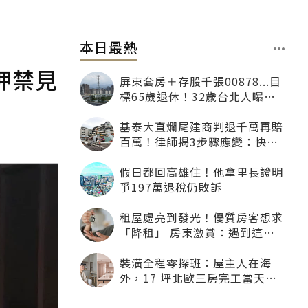
本日最熱
押禁見
屏東套房＋存股千張00878...目
標65歲退休！32歲台北人曝：
現在已有243張
基泰大直爛尾建商判退千萬再賠
百萬！律師揭3步驟應變：快通
知銀行止付搶救自備款
假日都回高雄住！他拿里長證明
爭197萬退稅仍敗訴
租屋處亮到發光！優質房客想求
「降租」 房東激賞：遇到這種
一定降
裝潢全程零探班：屋主人在海
外，17 坪北歐三房完工當天才
「開箱」