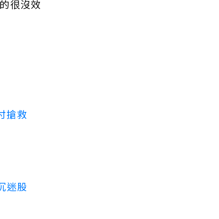
的很沒效
付搶救
沉迷股