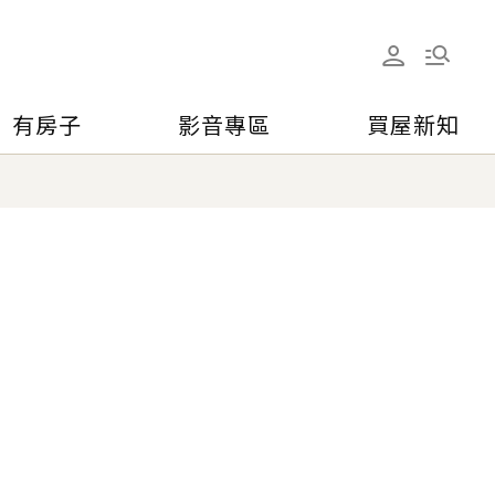
有房子
影音專區
買屋新知