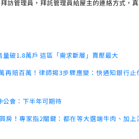
得拜訪管理員，拜託管理員給屋主的連絡方式，真
量破1.8萬戶 這區「需求斷層」賣壓最大
萬再賠百萬！律師揭3步驟應變：快通知銀行止
仲公會：下半年可期待
場買房！專家指2關鍵：都在等大選端牛肉、加上