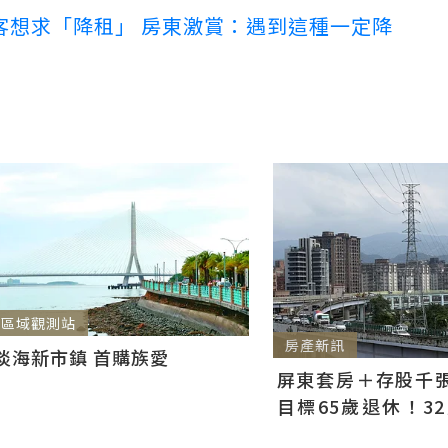
客想求「降租」 房東激賞：遇到這種一定降
區域觀測站
房產新訊
淡海新市鎮 首購族愛
屏東套房＋存股千張00
目標65歲退休！3
曝：現在已有243張