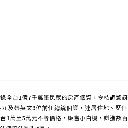
錄全台1億7千萬筆民眾的房產個資，令檢調驚
英九及蔡英文3位前任總統個資，連居住地、歷任
台1萬至5萬元不等價格，販售小白機，賺進數