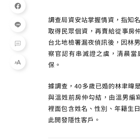
調查局資安站掌握情資，指知
取得民眾個資，再賣給從事房
台北地檢署漏夜偵訊後，因林
察官認有串滅證之虞，清晨當
保。
據調查，40多歲已婚的林聿暐
與溫姓前房仲勾結，由溫男編寫
裡面包含姓名、性別、年籍生
此開發隱性客戶。