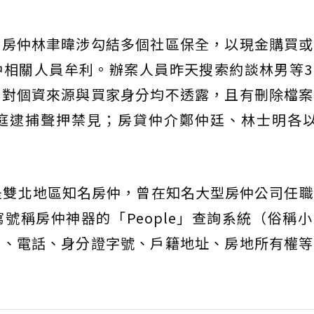
名房仲林聿暐涉勾結多個社區保全，以現金購買或
仲相關人員牟利。辦案人員昨天搜索約談林男等3
男對個資來源與買家身分均不透露，且有刪除檔案
庭逮捕聲押禁見；房貸仲介鄭仲廷、林士明各以
是雙北地區知名房仲，曾在知名大型房仲公司任
號稱房仲神器的「People」查詢系統（俗稱
日、電話、身分證字號、戶籍地址、房地所有權等