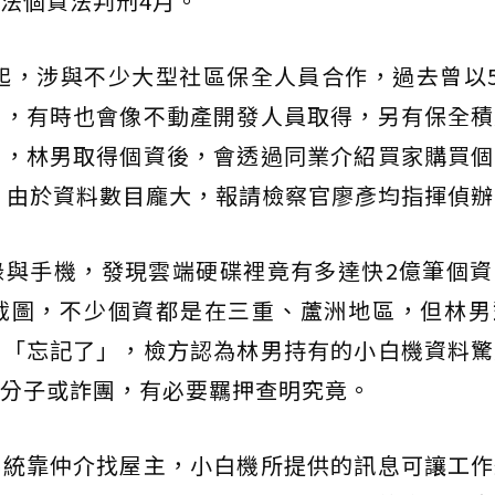
法個資法判刑4月。
年起，涉與不少大型社區保全人員合作，過去曾以5
料，有時也會像不動產開發人員取得，另有保全積
」，林男取得個資後，會透過同業介紹買家購買個
費，由於資料數目龐大，報請檢察官廖彥均指揮偵辦
錄與手機，發現雲端硬碟裡竟有多達快2億筆個資
截圖，不少個資都是在三重、蘆洲地區，但林男
、「忘記了」，檢方認為林男持有的小白機資料驚
分子或詐團，有必要羈押查明究竟。
傳統靠仲介找屋主，小白機所提供的訊息可讓工作