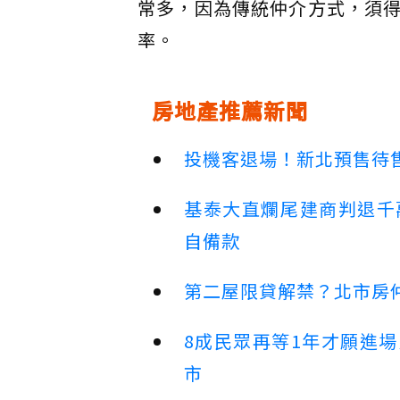
常多，因為傳統仲介方式，須
率。
房地產推薦新聞
投機客退場！新北預售待售
基泰大直爛尾建商判退千
自備款
第二屋限貸解禁？北市房
8成民眾再等1年才願進
市