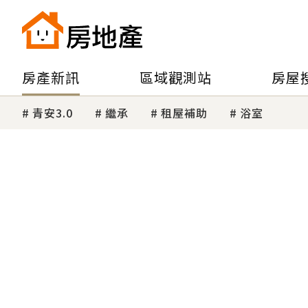
房產新訊
區域觀測站
房屋
青安3.0
繼承
租屋補助
浴室