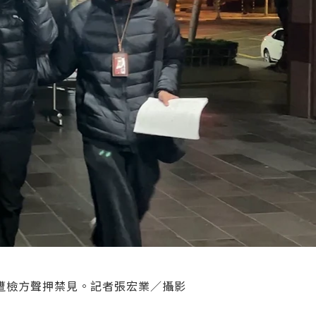
遭檢方聲押禁見。記者張宏業／攝影