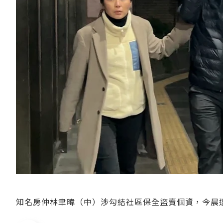
知名房仲林聿暐（中）涉勾結社區保全盜賣個資，今晨